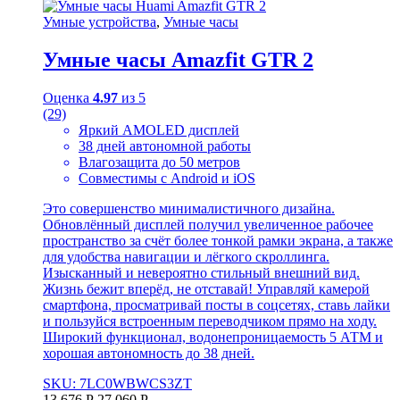
Умные устройства
,
Умные часы
Умные часы Amazfit GTR 2
Оценка
4.97
из 5
(29)
Яркий AMOLED дисплей
38 дней автономной работы
Влагозащита до 50 метров
Совместимы с Android и iOS
Это совершенство минималистичного дизайна.
Обновлённый дисплей получил увеличенное рабочее
пространство за счёт более тонкой рамки экрана, а также
для удобства навигации и лёгкого скроллинга.
Изысканный и невероятно стильный внешний вид.
Жизнь бежит вперёд, не отставай! Управляй камерой
смартфона, просматривай посты в соцсетях, ставь лайки
и пользуйся встроенным переводчиком прямо на ходу.
Широкий функционал, водонепроницаемость 5 АТМ и
хорошая автономность до 38 дней.
SKU: 7LC0WBWCS3ZT
13 676
Р
27 060
Р