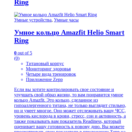
Ring
Умные устройства
,
Умные часы
Умное кольцо Amazfit Helio Smart
Ring
0
out of 5
(0)
Титановый корпус
Мониторинг здоровья
Четыре вида тренировок
Приложение Zepp
Если вы хотите контролировать свое состояние и
улучшать свой образ жизни, то вам понравится умное
кольцо Amazfit. Это кольцо, сделанное из
гипоаллергенного титана, не только выглядит стильно,
но и умеет многое. Оно может отслеживать вашу ЧСС,
уровень кислорода в крови, стресс, сон и активность, а
также показывать вам показатель Readiness, который
оценивает вашу готовность к новому дню. Вы можете
просматривать свои показатели в приложении Zepp на