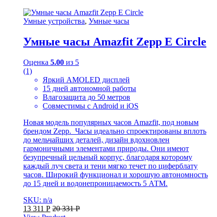
Умные устройства
,
Умные часы
Умные часы Amazfit Zepp E Circle
Оценка
5.00
из 5
(1)
Яркий AMOLED дисплей
15 дней автономной работы
Влагозащита до 50 метров
Совместимы с Android и iOS
Новая модель популярных часов Amazfit, под новым
брендом Zepp. Часы идеально спроектированы вплоть
до мельчайших деталей, дизайн вдохновлен
гармоничными элементами природы. Они имеют
безупречный цельный корпус, благодаря которому
каждый луч света и тени мягко течет по циферблату
часов. Широкий функционал и хорошую автономность
до 15 дней и водонепроницаемость 5 АТМ.
SKU: n/a
13 311
Р
20 331
Р