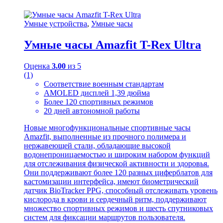
Умные устройства
,
Умные часы
Умные часы Amazfit T-Rex Ultra
Оценка
3.00
из 5
(1)
Соответствие военным стандартам
AMOLED дисплей 1,39 дюйма
Более 120 спортивных режимов
20 дней автономной работы
Новые многофункциональные спортивные часы
Amazfit, выполненные из прочного полимера и
нержавеющей стали, обладающие высокой
водонепроницаемостью и широким набором функций
для отслеживания физической активности и здоровья.
Они поддерживают более 120 разных циферблатов для
кастомизации интерфейса, имеют биометрический
датчик BioTracker PPG, способный отслеживать уровень
кислорода в крови и сердечный ритм, поддерживают
множество спортивных режимов и шесть спутниковых
систем для фиксации маршрутов пользователя.