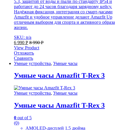
5.3, защитой от воды и пыли по стандарту IP54 и
работают до 24 часов благодаря зарядному кейсу.
Надёжная фиксация, интеграция со смарт-часами
Amazfit и удобное управление делают Amazfit Up
отличным выбором для спорта и активного образа
жизни.
SKU: n/a
6 990
Р
8 990
Р
View Product
Отложить
Сравнить
Умные устройства
,
Умные часы
Умные часы Amazfit T-Rex 3
Умные устройства
,
Умные часы
Умные часы Amazfit T-Rex 3
0
out of 5
(0)
AMOLED-дисплей 1,5 дюйма