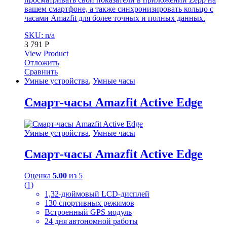
вашем смартфоне, а также синхронизировать кольцо с
часами Amazfit для более точных и полных данных.
SKU: n/a
3 791
Р
View Product
Отложить
Сравнить
Умные устройства
,
Умные часы
Cмарт-часы Amazfit Active Edge
Умные устройства
,
Умные часы
Cмарт-часы Amazfit Active Edge
Оценка
5.00
из 5
(1)
1,32-дюймовый LCD-дисплей
130 спортивных режимов
Встроенный GPS модуль
24 дня автономной работы