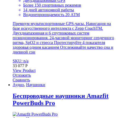
Двухдиапазонный GPS
Более 150 спортивных режимов
14 дней автономной работы
Водонепроницаемость 20 АТМ
Премиум мультиспортивные GPS-часы. Навигация на
базе искусственного интеллекта с Zepp CoachTM.
Двухдиапазонная и 6 спутниковых систем
позиционирования. 24-часовой мониторинг сердечного
ритма, SpO2 и стресса Протестируйте 4 показателя
здоровья одним касанием Отслеживайте качество сна и
дневной сон
SKU: n/a
33 077
Р
View Product
Отложить
Сравнить
Аудио
,
Наушники
Беспроводные наушники Amazfit
PowerBuds Pro