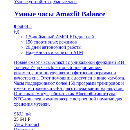
Умные устройства
,
Умные часы
Умные часы Amazfit Balance
0
out of 5
(0)
1,5-дюймовый AMOLED-дисплей
150 спортивных режимов
26 дней автономной работы
Надежность и защита 5 ATM
Новые смарт-часы Amazfit с уникальной функцией ИИ-
тренера Zepp Coach, который предоставляет
рекомендации по улучшению фитнес-программы и
качества сна. Этот помощник доступен в виде чат-бота.
Часы поддерживают более 150 программ тренировок и
имеют встроенный GPS для отслеживания маршрутов.
Они также могут работать как Bluetooth-гарнитура,
NFC-кошелек и аудиоплеер с встроенной памятью для
хранения музыки.
SKU: n/a
25 641
Р
View Product
Отложить