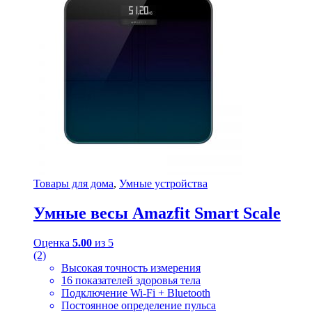
Товары для дома
,
Умные устройства
Умные весы Amazfit Smart Scale
Оценка
5.00
из 5
(2)
Высокая точность измерения
16 показателей здоровья тела
Подключение Wi-Fi + Bluetooth
Постоянное определение пульса