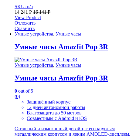
SKU: n/a
14 241
Р
16 141
Р
View Product
Отложить
Сравнить
Умные устройства
,
Умные часы
Умные часы Amazfit Pop 3R
Умные устройства
,
Умные часы
Умные часы Amazfit Pop 3R
0
out of 5
(0)
Защищённый корпус
12 дней автономной работы
Влагозащита до 50 метров
Совместимы с Android и iOS
Стильный и изысканный дизайн, с его круглым
металлическим корпусом и ярким AMOLED-дисплеем,