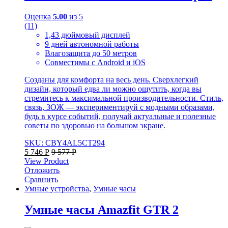
Оценка
5.00
из 5
(11)
1,43 дюймовый дисплей
9 дней автономной работы
Влагозащита до 50 метров
Совместимы с Android и iOS
Созданы для комфорта на весь день. Сверхлегкий
дизайн, который едва ли можно ощутить, когда вы
стремитесь к максимальной производительности. Стиль,
связь, ЗОЖ — экспериментируй с модными образами,
будь в курсе событий, получай актуальные и полезные
советы по здоровью на большом экране.
SKU: CBY4AL5CT294
5 746
Р
9 577
Р
View Product
Отложить
Сравнить
Умные устройства
,
Умные часы
Умные часы Amazfit GTR 2