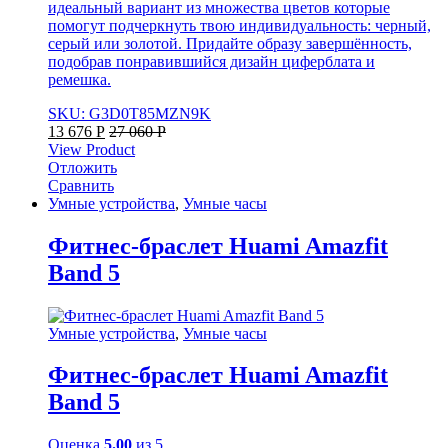
идеальный вариант из множества цветов которые
помогут подчеркнуть твою индивидуальность: черный,
серый или золотой. Придайте образу завершённость,
подобрав понравившийся дизайн циферблата и
ремешка.
SKU: G3D0T85MZN9K
13 676
Р
27 060
Р
View Product
Отложить
Сравнить
Умные устройства
,
Умные часы
Фитнес-браслет Huami Amazfit
Band 5
Умные устройства
,
Умные часы
Фитнес-браслет Huami Amazfit
Band 5
Оценка
5.00
из 5