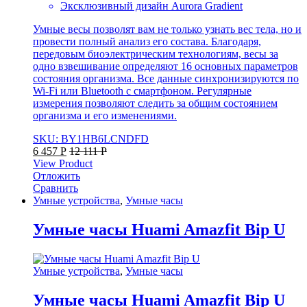
Эксклюзивный дизайн Aurora Gradient
Умные весы позволят вам не только узнать вес тела, но и
провести полный анализ его состава. Благодаря,
передовым биоэлектрическим технологиям, весы за
одно взвешивание определяют 16 основных параметров
состояния организма. Все данные синхронизируются по
Wi-Fi или Bluetooth с смартфоном. Регулярные
измерения позволяют следить за общим состоянием
организма и его изменениями.
SKU: BY1HB6LCNDFD
6 457
Р
12 111
Р
View Product
Отложить
Сравнить
Умные устройства
,
Умные часы
Умные часы Huami Amazfit Bip U
Умные устройства
,
Умные часы
Умные часы Huami Amazfit Bip U