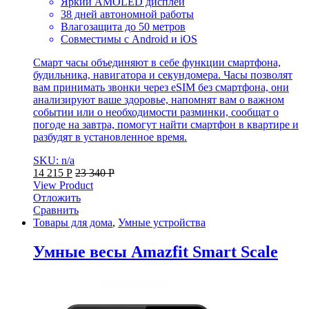
Яркий AMOLED дисплей
38 дней автономной работы
Влагозащита до 50 метров
Совместимы с Android и iOS
Смарт часы объединяют в себе функции смартфона,
будильника, навигатора и секундомера. Часы позволят
вам принимать звонки через eSIM без смартфона, они
анализируют ваше здоровье, напомнят вам о важном
событии или о необходимости разминки, сообщат о
погоде на завтра, помогут найти смартфон в квартире и
разбудят в установленное время.
SKU: n/a
14 215
Р
23 340
Р
View Product
Отложить
Сравнить
Товары для дома
,
Умные устройства
Умные весы Amazfit Smart Scale