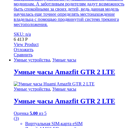
модницам. А заботливым родителям дадут возможность
быть спокойными за своих детей, ведь данная модель
научилась еще точнее определять местонахождение
владельца с помощью продвинутой системs трекинга
местоположения.
SKU: n/a
6 413
Р
View Product
Отложить
Сравнить
Умные устройства
,
Умные часы
Умные часы Amazfit GTR 2 LTE
Умные устройства
,
Умные часы
Умные часы Amazfit GTR 2 LTE
Оценка
5.00
из 5
(3)
Виртуальная SIM-карта eSIM