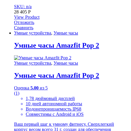
SKU: n/a
28 405
Р
View Product
Отложить
Сравнить
Умные устройства
,
Умные часы
Умные часы Amazfit Pop 2
Умные устройства
,
Умные часы
Умные часы Amazfit Pop 2
Оценка
5.00
из 5
(1)
1,78 дюймовый дисплей
10 дней автономной работы
Водонепроницаемость IP68
Совместимы с Android и iOS
Ваш первый шаг к умному фитнесу. Сверхлегкий
корпус весом всего 31 г, создан для обеспечения