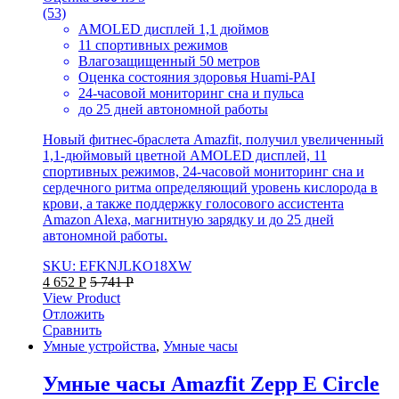
(53)
AMOLED дисплей 1,1 дюймов
11 спортивных режимов
Влагозащищенный 50 метров
Оценка состояния здоровья Huami-PAI
24-часовой мониторинг сна и пульса
до 25 дней автономной работы
Новый фитнес-браслета Amazfit, получил увеличенный
1,1-дюймовый цветной AMOLED дисплей, 11
спортивных режимов, 24-часовой мониторинг сна и
сердечного ритма определяющий уровень кислорода в
крови, а также поддержку голосового ассистента
Amazon Alexa, магнитную зарядку и до 25 дней
автономной работы.
SKU: EFKNJLKO18XW
4 652
Р
5 741
Р
View Product
Отложить
Сравнить
Умные устройства
,
Умные часы
Умные часы Amazfit Zepp E Circle