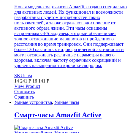
Новая модель смарт-часов Amazfit, создана специально
для активных людей. Их функционал и возможности
разработаны с учетом потребностей таких
пользователей, а также отражают вдохновение от
активного образа жизни. Эти часы оснащены
встроенным GPS-модулем, который обеспечивает
точное отслеживание маршрутов и пройденного
расстояния во время тренировок. Они поддерживают
более 130 различных видов физической активности и
могут отслеживать различные параметры вашего
здоровья, включая частоту сердечных сокращений и
уровень насыщенности крови кислородом.
SKU: n/a
14 241
Р
16 141
Р
View Product
Отложить
Сравнить
Умные устройства
,
Умные часы
Cмарт-часы Amazfit Active
Умные устройства
,
Умные часы