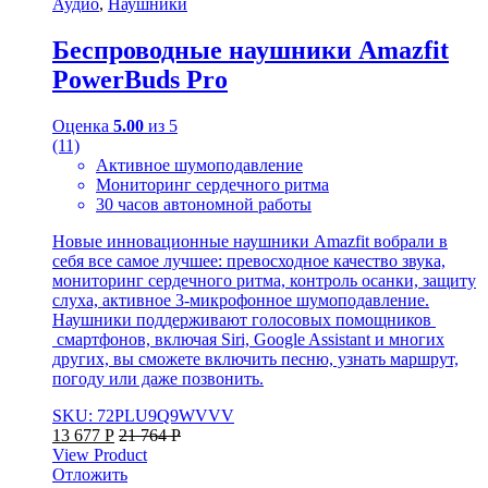
Аудио
,
Наушники
Беспроводные наушники Amazfit
PowerBuds Pro
Оценка
5.00
из 5
(11)
Активное шумоподавление
Мониторинг сердечного ритма
30 часов автономной работы
Новые инновационные наушники Amazfit вобрали в
себя все самое лучшее: превосходное качество звука,
мониторинг сердечного ритма, контроль осанки, защиту
слуха, активное 3-микрофонное шумоподавление.
Наушники поддерживают голосовых помощников
смартфонов, включая Siri, Google Assistant и многих
других, вы сможете включить песню, узнать маршрут,
погоду или даже позвонить.
SKU: 72PLU9Q9WVVV
13 677
Р
21 764
Р
View Product
Отложить