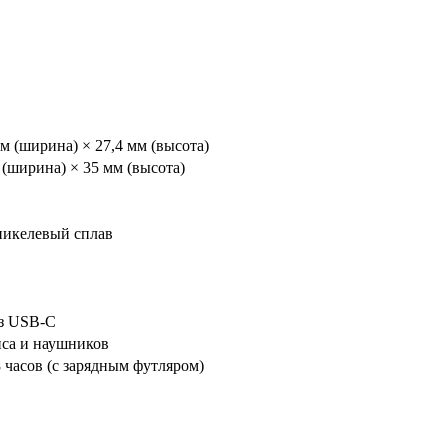
мм (ширина) × 27,4 мм (высота)
 (ширина) × 35 мм (высота)
никелевый сплав
ез USB-C
ейса и наушников
8 часов (с зарядным футляром)