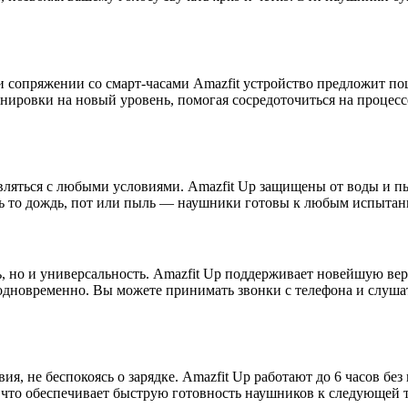
и сопряжении со смарт-часами Amazfit устройство предложит п
ировки на новый уровень, помогая сосредоточиться на процессе 
вляться с любыми условиями. Amazfit Up защищены от воды и пы
дь то дождь, пот или пыль — наушники готовы к любым испытан
 но и универсальность. Amazfit Up поддерживает новейшую верси
одновременно. Вы можете принимать звонки с телефона и слушат
, не беспокоясь о зарядке. Amazfit Up работают до 6 часов без 
са, что обеспечивает быструю готовность наушников к следующей