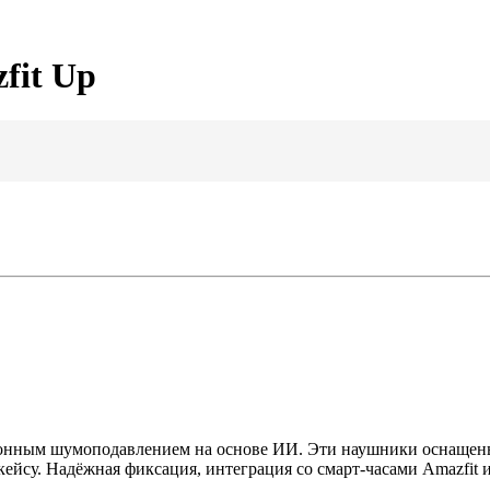
fit Up
ным шумоподавлением на основе ИИ. Эти наушники оснащены по
у кейсу. Надёжная фиксация, интеграция со смарт-часами Amazfi