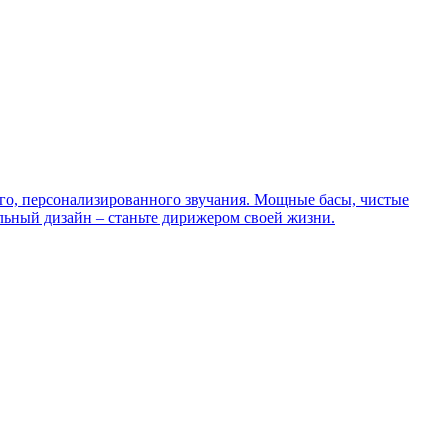
ого, персонализированного звучания. Мощные басы, чистые
ильный дизайн – станьте дирижером своей жизни.