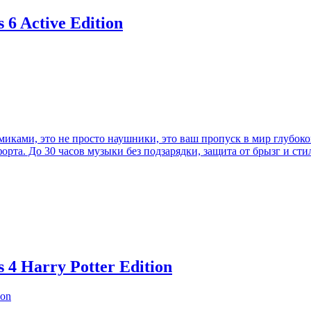
6 Active Edition
иками, это не просто наушники, это ваш пропуск в мир глубок
форта. До 30 часов музыки без подзарядки, защита от брызг и ст
4 Harry Potter Edition