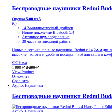
Беспроводные наушники Redmi Buds 
Оценка
5.00
из 5
(6)
14,2-миллиметровый драйвер
Новое поколение Bluetooth 5.4
Активное шумоподавление
30 часов автономной работы
Новые внутриканальные наушники Redmi с 14,2-мм динам
высокие частоты и удобная посадка – всё для вашего ком
SKU: n/a
1 990
2 290
Р
Р
View Product
Отложить
Сравнить
Аудио
,
Наушники
Беспроводные наушники Redmi Buds 
Аудио
,
Наушники