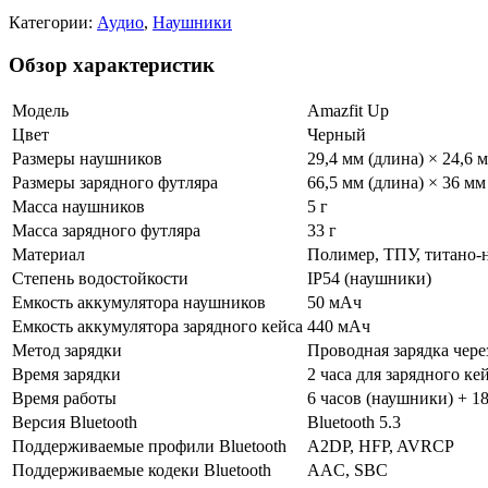
Категории:
Аудио
,
Наушники
Обзор характеристик
Модель
Amazfit Up
Цвет
Черный
Размеры наушников
29,4 мм (длина) × 24,6 
Размеры зарядного футляра
66,5 мм (длина) × 36 мм
Масса наушников
5 г
Масса зарядного футляра
33 г
Материал
Полимер, ТПУ, титано-
Степень водостойкости
IP54 (наушники)
Емкость аккумулятора наушников
50 мАч
Емкость аккумулятора зарядного кейса
440 мАч
Метод зарядки
Проводная зарядка чер
Время зарядки
2 часа для зарядного к
Время работы
6 часов (наушники) + 1
Версия Bluetooth
Bluetooth 5.3
Поддерживаемые профили Bluetooth
A2DP, HFP, AVRCP
Поддерживаемые кодеки Bluetooth
AAC, SBC