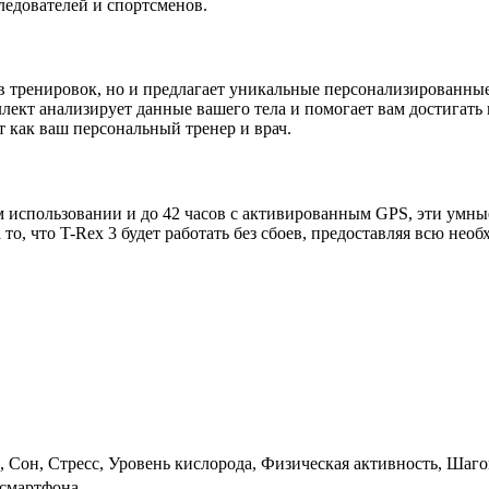
ледователей и спортсменов.
ов тренировок, но и предлагает уникальные персонализированн
лект анализирует данные вашего тела и помогает вам достигать 
т как ваш персональный тренер и врач.
м использовании и до 42 часов с активированным GPS, эти умн
то, что T-Rex 3 будет работать без сбоев, предоставляя всю н
 Сон, Стресс, Уровень кислорода, Физическая активность, Шаг
 смартфона