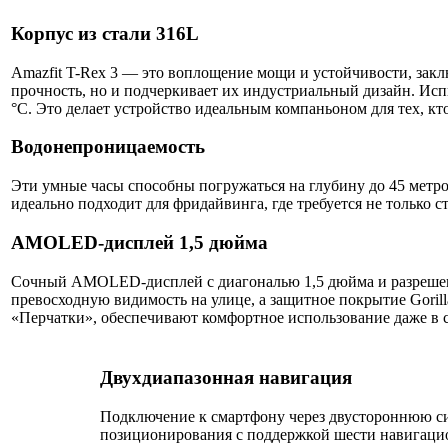
Корпус из стали 316L
Amazfit T-Rex 3 — это воплощение мощи и устойчивости, закл
прочность, но и подчеркивает их индустриальный дизайн. Ис
°C. Это делает устройство идеальным компаньоном для тех, кт
Водонепроницаемость
Эти умные часы способны погружаться на глубину до 45 метро
идеально подходит для фридайвинга, где требуется не только ст
AMOLED-дисплей 1,5 дюйма
Сочный AMOLED-дисплей с диагональю 1,5 дюйма и разрешени
превосходную видимость на улице, а защитное покрытие Goril
«Перчатки», обеспечивают комфортное использование даже в 
Двухдиапазонная навигация
Подключение к смартфону через двустороннюю си
позиционирования с поддержкой шести навигацио