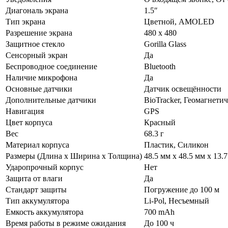
Диагональ экрана
1.5″
Тип экрана
Цветной, AMOLED
Разрешение экрана
480 x 480
Защитное стекло
Gorilla Glass
Сенсорный экран
Да
Беспроводное соединение
Bluetooth
Наличие микрофона
Да
Основные датчики
Датчик освещённости
Дополнительные датчики
BioTracker, Геомагнети
Навигация
GPS
Цвет корпуса
Красный
Вес
68.3 г
Материал корпуса
Пластик, Силикон
Размеры (Длина х Ширина х Толщина)
48.5 мм x 48.5 мм x 13.
Ударопрочный корпус
Нет
Защита от влаги
Да
Стандарт защиты
Погружение до 100 м
Тип аккумулятора
Li-Pol, Несъемный
Емкость аккумулятора
700 mAh
Время работы в режиме ожидания
До 100 ч