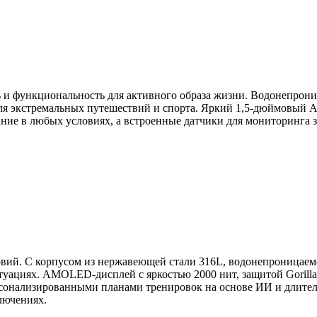
и функциональность для активного образа жизни. Водонепроница
для экстремальных путешествий и спорта. Яркий 1,5-дюймовый
ие в любых условиях, а встроенные датчики для мониторинга з
овий. С корпусом из нержавеющей стали 316L, водонепроницаем
туациях. AMOLED-дисплей с яркостью 2000 нит, защитой Gorilla
рсонализированными планами тренировок на основе ИИ и длител
лючениях.