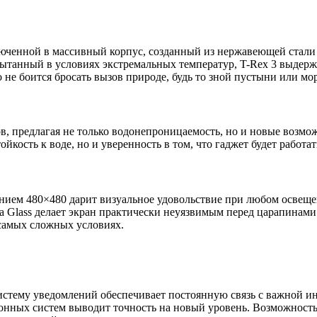
юченной в массивный корпус, созданный из нержавеющей стали 3
пытанный в условиях экстремальных температур, T-Rex 3 выдер
о не боится бросать вызов природе, будь то зной пустыни или м
в, предлагая не только водонепроницаемость, но и новые возмож
ойкость к воде, но и уверенность в том, что гаджет будет работ
ем 480×480 дарит визуальное удовольствие при любом освещени
la Glass делает экран практически неуязвимым перед царапинам
самых сложных условиях.
стему уведомлений обеспечивает постоянную связь с важной и
нных систем выводит точность на новый уровень. Возможность 