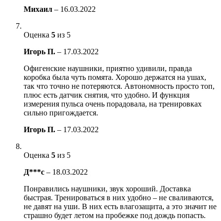
Михаил
–
16.03.2022
Оценка
5
из 5
Игорь П.
–
17.03.2022
Офигенские наушники, приятно удивили, правда
коробка была чуть помята. Хорошо держатся на ушах,
так что точно не потеряются. Автономность просто топ,
плюс есть датчик снятия, что удобно. И функция
измерения пульса очень порадовала, на тренировках
сильно пригождается.
Игорь П.
–
17.03.2022
Оценка
5
из 5
Д***с
–
18.03.2022
Понравились наушники, звук хороший. Доставка
быстрая. Тренироваться в них удобно – не сваливаются,
не давят на уши. В них есть влагозащита, а это значит не
страшно будет летом на пробежке под дождь попасть.