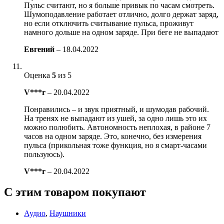
Пульс считают, но я больше привык по часам смотреть.
Шумоподавление работает отлично, долго держат заряд,
но если отключить считывание пульса, проживут
намного дольше на одном заряде. При беге не выпадают
Евгений
–
18.04.2022
Оценка
5
из 5
V***r
–
20.04.2022
Понравились – и звук приятный, и шумодав рабочий.
На тренях не выпадают из ушей, за одно лишь это их
можно полюбить. Автономность неплохая, в районе 7
часов на одном заряде. Это, конечно, без измерения
пульса (прикольная тоже функция, но я смарт-часами
пользуюсь).
V***r
–
20.04.2022
С этим товаром покупают
Аудио
,
Наушники