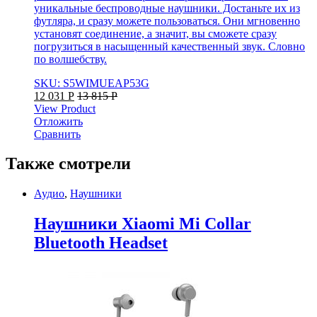
уникальные беспроводные наушники. Достаньте их из
футляра, и сразу можете пользоваться. Они мгновенно
установят соединение, а значит, вы сможете сразу
погрузиться в насыщенный качественный звук. Словно
по волшебству.
SKU: S5WIMUEAP53G
12 031
Р
13 815
Р
View Product
Отложить
Сравнить
Также смотрели
Аудио
,
Наушники
Наушники Xiaomi Mi Collar
Bluetooth Headset