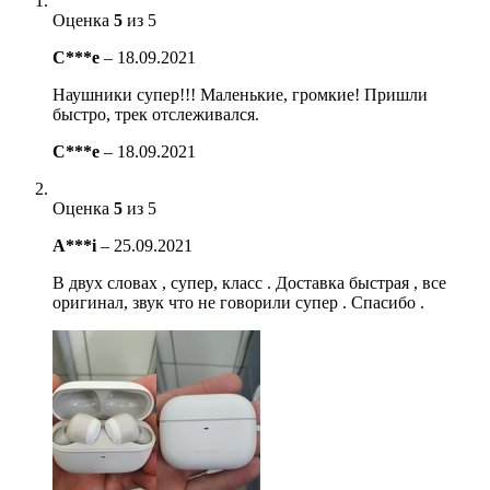
Оценка
5
из 5
C***e
–
18.09.2021
Наушники супер!!! Маленькие, громкие! Пришли
быстро, трек отслеживался.
C***e
–
18.09.2021
Оценка
5
из 5
A***i
–
25.09.2021
В двух словах , супер, класс . Доставка быстрая , все
оригинал, звук что не говорили супер . Спасибо .