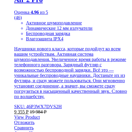
Оценка
4.96
из 5
(46)
Активное шумоподавление
Динамические 12 мм излучатели
Беспроводная зарядка
Влагозащита IPX4
Наушники нового класса, которые подойдут ко всем
вашим устройствам. Активная система
шумоподавления. Увеличенное время работы в режиме
телефонного разговора. Зарядный футляр с
возможностью беспроводной зарядки. Всё это —
уникальные беспроводные наушники. Достаньте их из
футляра, и сразу можете пользоваться. Они мгновенно
установят соединение, а значит, вы сможете сразу
погрузиться в насыщенный качественный звук. Словно
по волшебству.
SKU: 46P3WX7DVS2H
9 355
Р
19 984
Р
View Product
Отложить
Сравнить