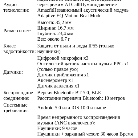
Аудио
через режим AI CallШумоподавление
технологии:
AmazfitНезависимый акустический модуль
Adaptive EQ Motion Beat Mode
Высота: 35,2 мм
Ширина: 16,7 мм
Размер и вес:
Глубина: 23,4 мм
Вес: около 6,7 г
Класс
Защита от пыли и воды IP55 (только
водостойкости:
наушники)
Цифровой микрофон x3
Оптический датчик частоты пульса PPG x1
(только правое ухо)
Датчики:
Датчик приближения x1
Акселерометр x1
Датчик давления x1
Беспроводное
Версия Bluetooth: BT 5.0, BLE
соединение:
Расстояние передачи Bluetooth: 10 метров
Системные
Android 5.0 или iOS 10.0 и выше
требования:
Время непрерывного воспроизведения
музыки (ANC выключено):
Наушники: 9 часов
Наушники + зарядный чехол: 30 часов Время