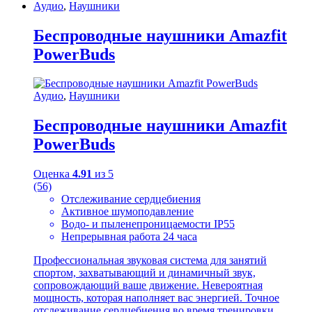
Аудио
,
Наушники
Беспроводные наушники Amazfit
PowerBuds
Аудио
,
Наушники
Беспроводные наушники Amazfit
PowerBuds
Оценка
4.91
из 5
(56)
Отслеживание сердцебиения
Активное шумоподавление
Водо- и пыленепроницаемости IP55
Непрерывная работа 24 часа
Профессиональная звуковая система для занятий
спортом, захватывающий и динамичный звук,
сопровождающий ваше движение. Невероятная
мощность, которая наполняет вас энергией. Точное
отслеживание сердцебиения во время тренировки.