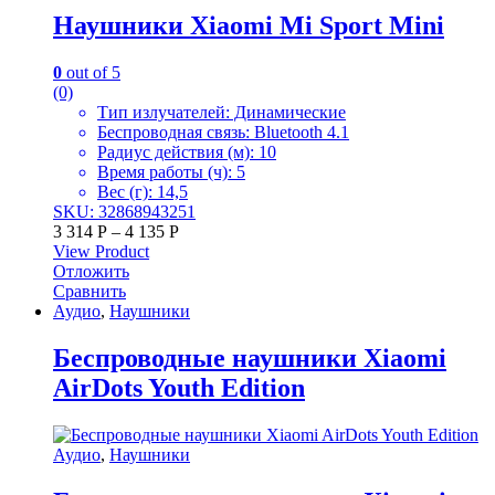
Наушники Xiaomi Mi Sport Mini
0
out of 5
(0)
Тип излучателей: Динамические
Беспроводная связь: Bluetooth 4.1
Радиус действия (м): 10
Время работы (ч): 5
Вес (г): 14,5
SKU: 32868943251
3 314
Р
–
4 135
Р
View Product
Отложить
Сравнить
Аудио
,
Наушники
Беспроводные наушники Xiaomi
AirDots Youth Edition
Аудио
,
Наушники