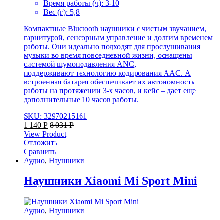
Время работы (ч): 3-10
Вес (г): 5,8
Компактные Bluetooth наушники с чистым звучанием,
гарнитурой, сенсорным управление и долгим временем
работы. Они идеально подходят для прослушивания
музыки во время повседневной жизни, оснащены
системой шумоподавления ANC,
поддерживают технологию кодирования AAC. А
встроенная батарея обеспечивает их автономность
работы на протяжении 3-х часов, и кейс – дает еще
дополнительные 10 часов работы.
SKU: 32970215161
1 140
Р
8 031
Р
View Product
Отложить
Сравнить
Аудио
,
Наушники
Наушники Xiaomi Mi Sport Mini
Аудио
,
Наушники