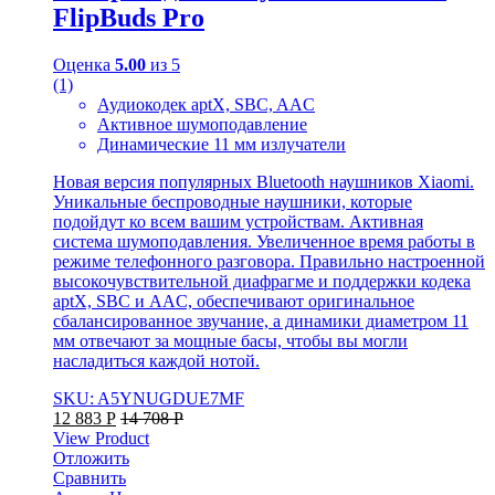
FlipBuds Pro
Оценка
5.00
из 5
(1)
Аудиокодек aptX, SBC, AAC
Активное шумоподавление
Динамические 11 мм излучатели
Новая версия популярных Bluetooth наушников Xiaomi.
Уникальные беспроводные наушники, которые
подойдут ко всем вашим устройствам. Активная
система шумоподавления. Увеличенное время работы в
режиме телефонного разговора. Правильно настроенной
высокочувствительной диафрагме и поддержки кодека
aptX, SBC и AAC, обеспечивают оригинальное
сбалансированное звучание, а динамики диаметром 11
мм отвечают за мощные басы, чтобы вы могли
насладиться каждой нотой.
SKU: A5YNUGDUE7MF
12 883
Р
14 708
Р
View Product
Отложить
Сравнить