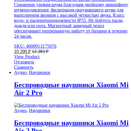
Снижение уровня шума благодаря двойному микрофону
шумоподавления, фильтрация окружающего шума для
выполнения звонков с высокой четкостью звука. Класс
водо- и пыленепроницаемости IP55. Не бойтесь пыли,
дождя или пота. Магнитный зарядный чехол
обеспечивает непрерывную работу от батареи в течение
24 часов.
SKU: 4000913175976
10 290
Р
12 283
Р
View Product
Отложить
Сравнить
Аудио
,
Наушники
Беспроводные наушники Xiaomi Mi
Air 2 Pro
Аудио
,
Наушники
Беспроводные наушники Xiaomi Mi
Air 2 Pro