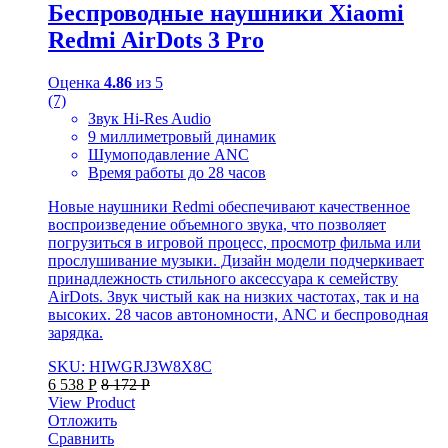
Беспроводные наушники Xiaomi
Redmi AirDots 3 Pro
Оценка
4.86
из 5
(7)
Звук Hi-Res Audio
9 миллиметровый динамик
Шумоподавление ANC
Время работы до 28 часов
Новые наушники Redmi обеспечивают качественное
воспроизведение объемного звука, что позволяет
погрузиться в игровой процесс, просмотр фильма или
прослушивание музыки. Дизайн модели подчеркивает
принадлежность стильного аксессуара к семейству
AirDots. Звук чистый как на низких частотах, так и на
высоких. 28 часов автономности, ANC и беспроводная
зарядка.
SKU: HIWGRJ3W8X8C
6 538
Р
8 172
Р
View Product
Отложить
Сравнить