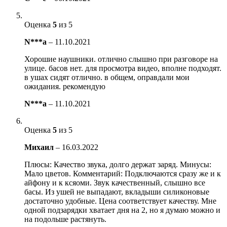
Оценка
5
из 5
N***a
–
11.10.2021
Хорошие наушники. отлично слышно при разговоре на
улице. басов нет. для просмотра видео, вполне подходят.
в ушах сидят отлично. в общем, оправдали мои
ожидания. рекомендую
N***a
–
11.10.2021
Оценка
5
из 5
Михаил
–
16.03.2022
Плюсы: Качество звука, долго держат заряд. Минусы:
Мало цветов. Комментарий: Подключаются сразу же и к
айфону и к ксяоми. Звук качественный, слышно все
басы. Из ушей не выпадают, вкладыши силиконовые
достаточно удобные. Цена соответствует качеству. Мне
одной подзарядки хватает дня на 2, но я думаю можно и
на подольше растянуть.