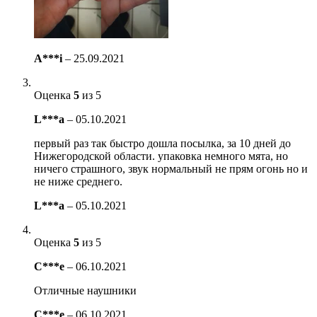
A***i
–
25.09.2021
Оценка
5
из 5
L***a
–
05.10.2021
первый раз так быстро дошла посылка, за 10 дней до
Нижегородской области. упаковка немного мята, но
ничего страшного, звук нормальный не прям огонь но и
не ниже среднего.
L***a
–
05.10.2021
Оценка
5
из 5
C***e
–
06.10.2021
Отличные наушники
C***e
–
06.10.2021