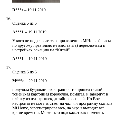
R***r
–
19.11.2019
Оценка
5
из 5
A***L
–
19.11.2019
У кого не подключается к приложению MiHome (а часы
по другому правильно не выставить) переключаем в
настройках локацию на “Китай”.
A***L
–
19.11.2019
Оценка
5
из 5
M***o
–
20.11.2019
получила будильничек, странно что пришел целый,
тоненькая картонная коробочка, помятая, и завернут в
плёнку из пупырышек, дизайн красивый. Но Вот
настроить не могу-отстает на час, я и программу скачала
Mi Home, зарегистрировалась, на экран выходит всё,
кроме времени. Может кто подскажет как поменять