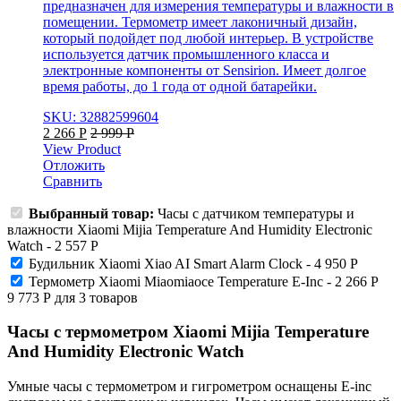
предназначен для измерения температуры и влажности в
помещении. Термометр имеет лаконичный дизайн,
который подойдет под любой интерьер. В устройстве
используется датчик промышленного класса и
электронные компоненты от Sensirion. Имеет долгое
время работы, до 1 года от одной батарейки.
SKU: 32882599604
2 266
Р
2 999
Р
View Product
Отложить
Сравнить
Выбранный товар:
Часы с датчиком температуры и
влажности Xiaomi Mijia Temperature And Humidity Electronic
Watch
-
2 557
Р
Будильник Xiaomi Xiao AI Smart Alarm Clock
-
4 950
Р
Термометр Xiaomi Miaomiaoce Temperature E-Inc
-
2 266
Р
9 773
Р
для
3
товаров
Часы с термометром Xiaomi Mijia Temperature
And Humidity Electronic Watch
Умные часы с термометром и гигрометром оснащены E-inc