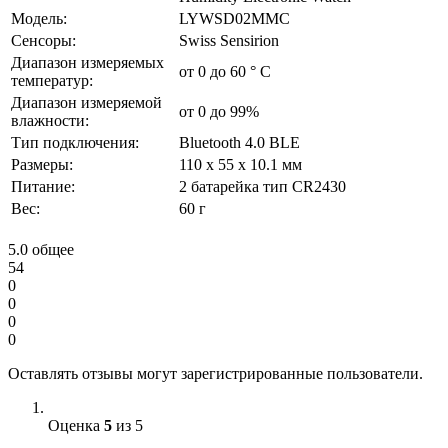
Модель:
LYWSD02MMC
Сенсоры:
Swiss Sensirion
Диапазон измеряемых
от 0 до 60 ° C
температур:
Диапазон измеряемой
от 0 до 99%
влажности:
Тип подключения:
Bluetooth 4.0 BLE
Размеры:
110 х 55 х 10.1 мм
Питание:
2 батарейка тип CR2430
Вес:
60 г
5.0
общее
54
0
0
0
0
Оставлять отзывы могут зарегистрированные пользователи.
Оценка
5
из 5