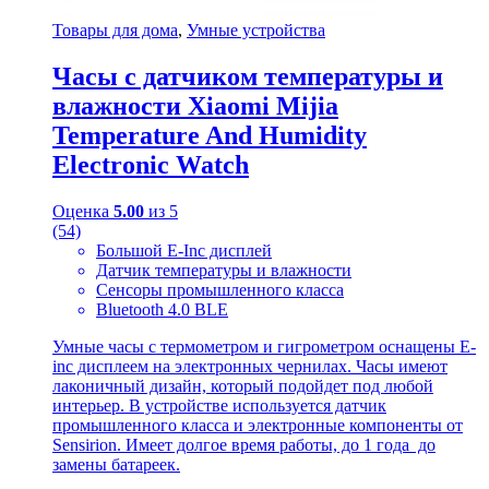
Товары для дома
,
Умные устройства
Часы с датчиком температуры и
влажности Xiaomi Mijia
Temperature And Humidity
Electronic Watch
Оценка
5.00
из 5
(54)
Большой E-Inc дисплей
Датчик температуры и влажности
Сенсоры промышленного класса
Bluetooth 4.0 BLE
Умные часы с термометром и гигрометром оснащены E-
inc дисплеем на электронных чернилах. Часы имеют
лаконичный дизайн, который подойдет под любой
интерьер. В устройстве используется датчик
промышленного класса и электронные компоненты от
Sensirion. Имеет долгое время работы, до 1 года до
замены батареек.