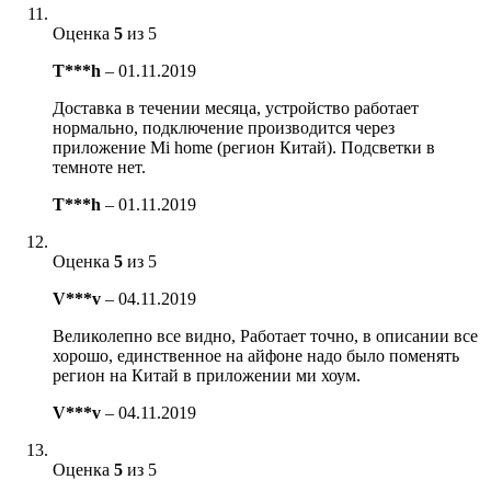
Оценка
5
из 5
T***h
–
01.11.2019
Доставка в течении месяца, устройство работает
нормально, подключение производится через
приложение Mi home (регион Китай). Подсветки в
темноте нет.
T***h
–
01.11.2019
Оценка
5
из 5
V***v
–
04.11.2019
Великолепно все видно, Работает точно, в описании все
хорошо, единственное на айфоне надо было поменять
регион на Китай в приложении ми хоум.
V***v
–
04.11.2019
Оценка
5
из 5