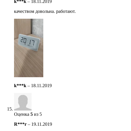
k***k
–
18.11.2019
качеством довольна. работают.
k***k
–
18.11.2019
Оценка
5
из 5
R***r
–
19.11.2019