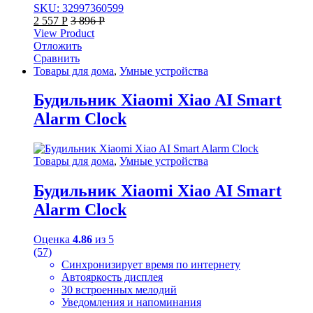
SKU: 32997360599
2 557
Р
3 896
Р
View Product
Отложить
Сравнить
Товары для дома
,
Умные устройства
Будильник Xiaomi Xiao AI Smart
Alarm Clock
Товары для дома
,
Умные устройства
Будильник Xiaomi Xiao AI Smart
Alarm Clock
Оценка
4.86
из 5
(57)
Синхронизирует время по интернету
Автояркость дисплея
30 встроенных мелодий
Уведомления и напоминания