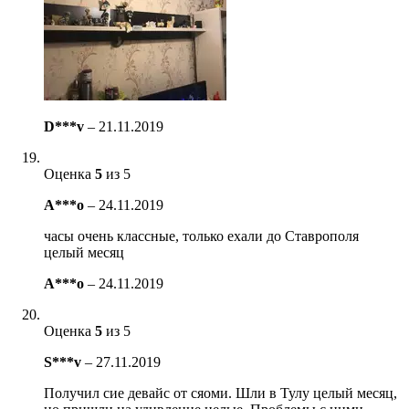
D***v
–
21.11.2019
Оценка
5
из 5
A***o
–
24.11.2019
часы очень классные, только ехали до Ставрополя
целый месяц
A***o
–
24.11.2019
Оценка
5
из 5
S***v
–
27.11.2019
Получил сие девайс от сяоми. Шли в Тулу целый месяц,