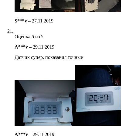
S***v
–
27.11.2019
Оценка
5
из 5
A***v
–
29.11.2019
Датчик супер, показания точные
A***v
–
29.11.2019