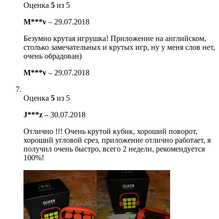
Оценка
5
из 5
M***v
–
29.07.2018
Безумно крутая игрушка! Приложение на английском,
столько замечательных и крутых игр, ну у меня слов нет,
очень обрадован)
M***v
–
29.07.2018
Оценка
5
из 5
J***z
–
30.07.2018
Отлично !!! Очень крутой кубик, хороший поворот,
хороший угловой срез, приложение отлично работает, я
получил очень быстро, всего 2 недели, рекомендуется
100%!