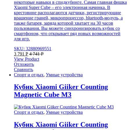
некоторые навыки в спидкубинге. Самая главная фишка
Xiaomi Super Cube – его электронная начинка. В
крестовине располагаются датчики, регистрирующие
вращение граней, микропроцессор, bluetooth-модуль, а
также батарея, заряда которой хватает на 30 часов
пользования. Вы можете синхронизировать кубик со
смартфоном, что открывает ряд новых возможностей
для игр.
SKU: 32880969551
3 791
Р
4 741
Р
View Product
Отложить
Сравнить
Спорт и отдых
,
Умные устройства
Кубик Xiaomi Giiker Counting
Magnetic Cube M3
Спорт и отдых
,
Умные устройства
Кубик Xiaomi Giiker Counting