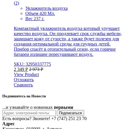
(2)
Увлажнитель воздуха
Объем 420 Мл.
Вес 237 г.
Компактный увлажнитель воздуха который улучшает
качество воздуха. Он продлевает срок службы мебели,
защищает кожу от сухости, а также будет полезен для
создания оптимальной среды для грудных детей.
Прибор спасёт в отопительный сезон, если горячие
батареи излишне пересушивают воздух.
SKU: 32950337775
2 349
Р
2 973
Р
View Product
Отложить
Сравнить
Подпишитесь на Новости
...и узнавайте о новинках
первыми
Подписаться
Есть вопросы? Звоните!
+7 (747) 251 23 70
Адрес
Казахстан, 010000, г. Астана,