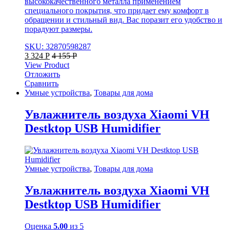
высококачественного металла применением
специального покрытия, что придает ему комфорт в
обращении и стильный вид. Вас поразит его удобство и
порадуют размеры.
SKU: 32870598287
3 324
Р
4 155
Р
View Product
Отложить
Сравнить
Умные устройства
,
Товары для дома
Увлажнитель воздуха Xiaomi VH
Destktop USB Humidifier
Умные устройства
,
Товары для дома
Увлажнитель воздуха Xiaomi VH
Destktop USB Humidifier
Оценка
5.00
из 5