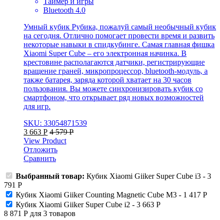
Таймер и игры
Bluetooth 4.0
Умный кубик Рубика, пожалуй самый необычный кубик
на сегодня. Отлично помогает провести время и развить
некоторые навыки в спидкубинге. Самая главная фишка
Xiaomi Super Cube – его электронная начинка. В
крестовине располагаются датчики, регистрирующие
вращение граней, микропроцессор, bluetooth-модуль, а
также батарея, заряда которой хватает на 30 часов
пользования. Вы можете синхронизировать кубик со
смартфоном, что открывает ряд новых возможностей
для игр.
SKU: 33054871539
3 663
Р
4 579
Р
View Product
Отложить
Сравнить
Выбранный товар:
Кубик Xiaomi Giiker Super Cube i3
-
3
791
Р
Кубик Xiaomi Giiker Counting Magnetic Cube M3
-
1 417
Р
Кубик Xiaomi Giiker Super Cube i2
-
3 663
Р
8 871
Р
для
3
товаров