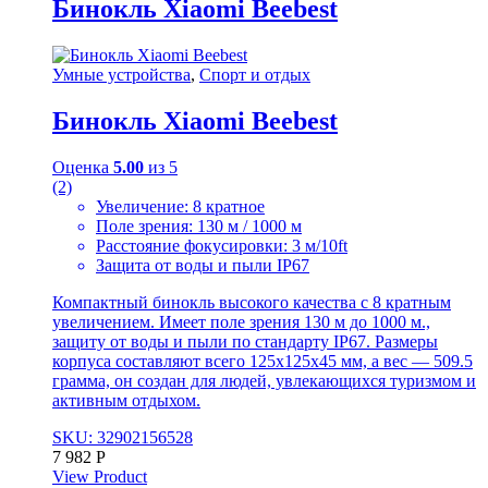
Бинокль Xiaomi Beebest
Умные устройства
,
Спорт и отдых
Бинокль Xiaomi Beebest
Оценка
5.00
из 5
(2)
Увеличение: 8 кратное
Поле зрения: 130 м / 1000 м
Расстояние фокусировки: 3 м/10ft
Защита от воды и пыли IP67
Компактный бинокль высокого качества с 8 кратным
увеличением. Имеет поле зрения 130 м до 1000 м.,
защиту от воды и пыли по стандарту IP67. Размеры
корпуса составляют всего 125x125x45 мм, а вес — 509.5
грамма, он создан для людей, увлекающихся туризмом и
активным отдыхом.
SKU: 32902156528
7 982
Р
View Product