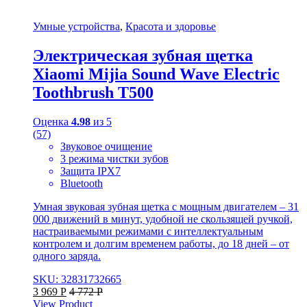
Умные устройства
,
Красота и здоровье
Электрическая зубная щетка
Xiaomi Mijia Sound Wave Electric
Toothbrush T500
Оценка
4.98
из 5
(57)
Звуковое очищение
3 режима чистки зубов
Защита IPX7
Bluetooth
Умная звуковая зубная щетка с мощным двигателем – 31
000 движений в минут, удобной не скользящей ручкой,
настраиваемыми режимами с интеллектуальным
контролем и долгим временем работы, до 18 дней – от
одного заряда.
SKU: 32831732665
3 969
Р
4 772
Р
View Product