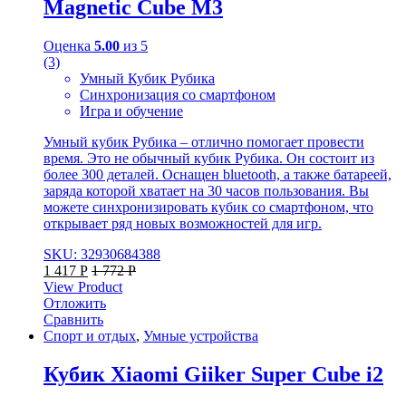
Magnetic Cube M3
Оценка
5.00
из 5
(3)
Умный Кубик Рубика
Синхронизация со смартфоном
Игра и обучение
Умный кубик Рубика – отлично помогает провести
время. Это не обычный кубик Рубика. Он состоит из
более 300 деталей. Оснащен bluetooth, а также батареей,
заряда которой хватает на 30 часов пользования. Вы
можете синхронизировать кубик со смартфоном, что
открывает ряд новых возможностей для игр.
SKU: 32930684388
1 417
Р
1 772
Р
View Product
Отложить
Сравнить
Спорт и отдых
,
Умные устройства
Кубик Xiaomi Giiker Super Cube i2