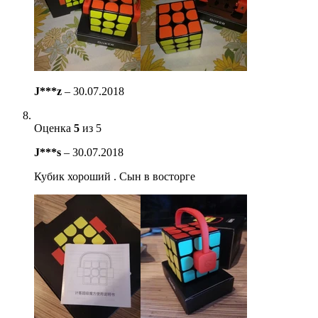
J***z
–
30.07.2018
Оценка
5
из 5
J***s
–
30.07.2018
Кубик хороший . Сын в восторге