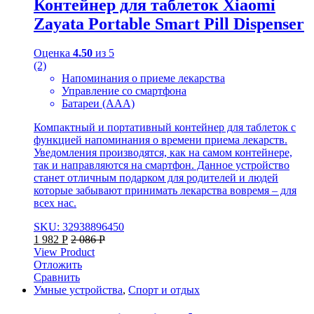
Контейнер для таблеток Xiaomi
Zayata Portable Smart Pill Dispenser
Оценка
4.50
из 5
(2)
Напоминания о приеме лекарства
Управление со смартфона
Батареи (ААА)
Компактный и портативный контейнер для таблеток с
функцией напоминания о времени приема лекарств.
Уведомления производятся, как на самом контейнере,
так и направляются на смартфон. Данное устройство
станет отличным подарком для родителей и людей
которые забывают принимать лекарства вовремя – для
всех нас.
SKU: 32938896450
1 982
Р
2 086
Р
View Product
Отложить
Сравнить
Умные устройства
,
Спорт и отдых