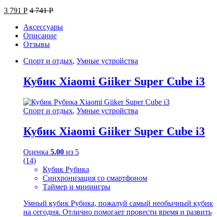
3 791
Р
4 741
Р
Аксессуары
Описание
Отзывы
Спорт и отдых
,
Умные устройства
Кубик Xiaomi Giiker Super Cube i3
Спорт и отдых
,
Умные устройства
Кубик Xiaomi Giiker Super Cube i3
Оценка
5.00
из 5
(14)
Кубик Рубика
Синхронизация со смартфоном
Таймер и миниигры
Умный кубик Рубика, пожалуй самый необычный кубик
на сегодня. Отлично помогает провести время и развить