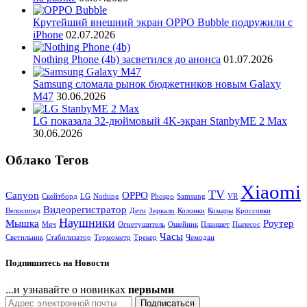
Крутейший внешний экран OPPO Bubble подружили с
iPhone
02.07.2026
Nothing Phone (4b) засветился до анонса
01.07.2026
Samsung сломала рынок бюджетников новым Galaxy
M47
30.06.2026
LG показала 32-дюймовый 4K-экран StanbyME 2 Max
30.06.2026
Облако Тегов
Xiaomi
TV
Canyon
OPPO
Cкейтборд
LG
Nothing
Phosgo
Samsung
VR
Видеорегистратор
Велосипед
Дети
Зеркало
Колонки
Комары
Кроссовки
Наушники
Мышка
Роутер
Мяч
Огнетушитель
Ошейник
Планшет
Пылесос
Часы
Светильник
Стабилизатор
Термометр
Трекер
Чемодан
Подпишитесь на Новости
...и узнавайте о новинках
первыми
Подписаться