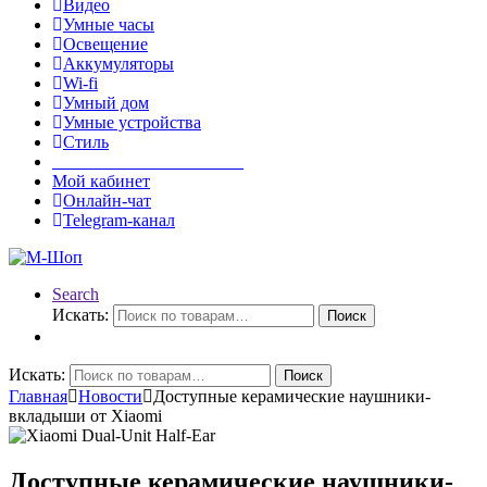
Видео
Умные часы
Освещение
Аккумуляторы
Wi-fi
Умный дом
Умные устройства
Стиль
______________________
Мой кабинет
Онлайн-чат
Telegram-канал
Search
Искать:
Поиск
Искать:
Поиск
Главная
Новости
Доступные керамические наушники-
вкладыши от Xiaomi
Доступные керамические наушники-