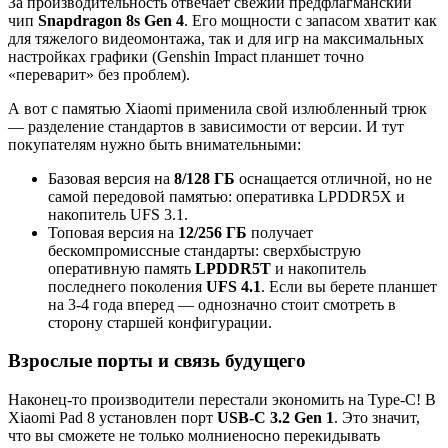
За производительность отвечает свежий предфлагманский
чип
Snapdragon 8s Gen 4
. Его мощности с запасом хватит как
для тяжелого видеомонтажа, так и для игр на максимальных
настройках графики (Genshin Impact планшет точно
«переварит» без проблем).
А вот с памятью Xiaomi применила свой излюбленный трюк
— разделение стандартов в зависимости от версии. И тут
покупателям нужно быть внимательными:
Базовая версия на
8/128 ГБ
оснащается отличной, но не
самой передовой памятью: оперативка LPDDR5X и
накопитель UFS 3.1.
Топовая версия на
12/256 ГБ
получает
бескомпромиссные стандарты: сверхбыструю
оперативную память
LPDDR5T
и накопитель
последнего поколения
UFS 4.1
. Если вы берете планшет
на 3-4 года вперед — однозначно стоит смотреть в
сторону старшей конфигурации.
Взрослые порты и связь будущего
Наконец-то производители перестали экономить на Type-C! В
Xiaomi Pad 8 установлен порт
USB-C 3.2 Gen 1
. Это значит,
что вы сможете не только молниеносно перекидывать