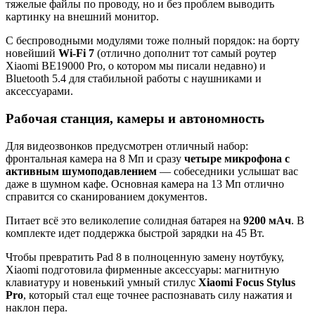
тяжелые файлы по проводу, но и без проблем выводить
картинку на внешний монитор.
С беспроводными модулями тоже полный порядок: на борту
новейший
Wi-Fi 7
(отлично дополнит тот самый роутер
Xiaomi BE19000 Pro, о котором мы писали недавно) и
Bluetooth 5.4 для стабильной работы с наушниками и
аксессуарами.
Рабочая станция, камеры и автономность
Для видеозвонков предусмотрен отличный набор:
фронтальная камера на 8 Мп и сразу
четыре микрофона с
активным шумоподавлением
— собеседники услышат вас
даже в шумном кафе. Основная камера на 13 Мп отлично
справится со сканированием документов.
Питает всё это великолепие солидная батарея на
9200 мАч
. В
комплекте идет поддержка быстрой зарядки на 45 Вт.
Чтобы превратить Pad 8 в полноценную замену ноутбуку,
Xiaomi подготовила фирменные аксессуары: магнитную
клавиатуру и новенький умный стилус
Xiaomi Focus Stylus
Pro
, который стал еще точнее распознавать силу нажатия и
наклон пера.