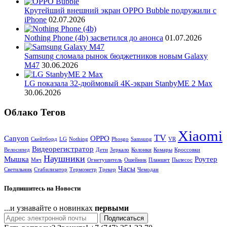
Крутейший внешний экран OPPO Bubble подружили с
iPhone
02.07.2026
Nothing Phone (4b) засветился до анонса
01.07.2026
Samsung сломала рынок бюджетников новым Galaxy
M47
30.06.2026
LG показала 32-дюймовый 4K-экран StanbyME 2 Max
30.06.2026
Облако Тегов
Xiaomi
TV
Canyon
OPPO
Cкейтборд
LG
Nothing
Phosgo
Samsung
VR
Видеорегистратор
Велосипед
Дети
Зеркало
Колонки
Комары
Кроссовки
Наушники
Мышка
Роутер
Мяч
Огнетушитель
Ошейник
Планшет
Пылесос
Часы
Светильник
Стабилизатор
Термометр
Трекер
Чемодан
Подпишитесь на Новости
...и узнавайте о новинках
первыми
Подписаться