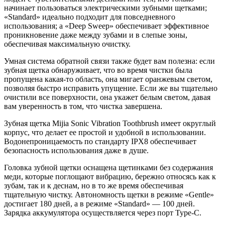
начинает пользоваться электрическими зубными щетками;
«Standard» идеально подходит для повседневного
использования; а «Deep Sweep» обеспечивает эффективное
проникновение даже между зубами и в слепые зоны,
обеспечивая максимальную очистку.
Умная система обратной связи также будет вам полезна: если
зубная щетка обнаруживает, что во время чистки была
пропущена какая-то область, она мигает оранжевым светом,
позволяя быстро исправить упущение. Если же вы тщательно
очистили все поверхности, она укажет белым светом, давая
вам уверенность в том, что чистка завершена.
Зубная щетка Mijia Sonic Vibration Toothbrush имеет округлый
корпус, что делает ее простой и удобной в использовании.
Водонепроницаемость по стандарту IPX8 обеспечивает
безопасность использования даже в душе.
Головка зубной щетки оснащена щетинками без содержания
меди, которые поглощают вибрацию, бережно относясь как к
зубам, так и к деснам, но в то же время обеспечивая
тщательную чистку. Автономность щетки в режиме «Gentle»
достигает 180 дней, а в режиме «Standard» — 100 дней.
Зарядка аккумулятора осуществляется через порт Type-C.