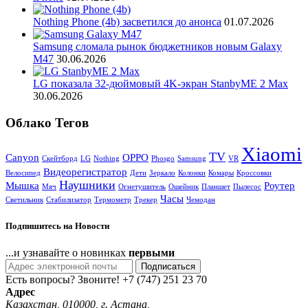
Nothing Phone (4b) засветился до анонса
01.07.2026
Samsung сломала рынок бюджетников новым Galaxy
M47
30.06.2026
LG показала 32-дюймовый 4K-экран StanbyME 2 Max
30.06.2026
Облако Тегов
Xiaomi
TV
Canyon
OPPO
Cкейтборд
LG
Nothing
Phosgo
Samsung
VR
Видеорегистратор
Велосипед
Дети
Зеркало
Колонки
Комары
Кроссовки
Наушники
Мышка
Роутер
Мяч
Огнетушитель
Ошейник
Планшет
Пылесос
Часы
Светильник
Стабилизатор
Термометр
Трекер
Чемодан
Подпишитесь на Новости
...и узнавайте о новинках
первыми
Подписаться
Есть вопросы? Звоните!
+7 (747) 251 23 70
Адрес
Казахстан, 010000, г. Астана,