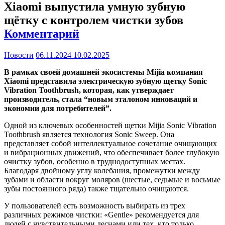
Xiaomi выпустила умную зубную
щётку с контролем чистки зубов
Комментарий
Новости
06.11.2024
10.02.2025
В рамках своей домашней экосистемы Mijia компания
Xiaomi представила электрическую зубную щетку Sonic
Vibration Toothbrush, которая, как утверждает
производитель, стала “новым эталоном инноваций и
экономии для потребителей”.
Одной из ключевых особенностей щетки Mijia Sonic Vibration
Toothbrush является технология Sonic Sweep. Она
представляет собой интеллектуальное сочетание очищающих
и вибрационных движений, что обеспечивает более глубокую
очистку зубов, особенно в труднодоступных местах.
Благодаря двойному углу колебания, промежутки между
зубами и области вокруг моляров (шестые, седьмые и восьмые
зубы постоянного ряда) также тщательно очищаются.
У пользователей есть возможность выбирать из трех
различных режимов чистки: «Gentle» рекомендуется для
людей с чувствительными деснами или тех, кто только