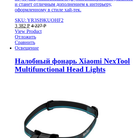
и станет отличным дополнением к интерьеру,
оформленному в стиле хай-тек.
SKU: YR3SI9KUOHF2
3 382
Р
4 227
Р
View Product
Отложить
Сравнить
Освещение
Налобный фонарь Xiaomi NexTool
Multifunctional Head Lights