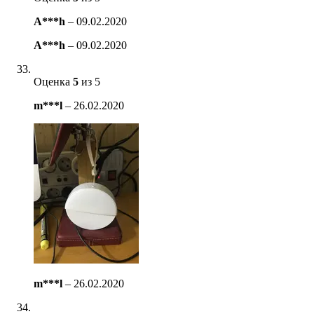
A***h
–
09.02.2020
A***h
–
09.02.2020
Оценка
5
из 5
m***l
–
26.02.2020
m***l
–
26.02.2020