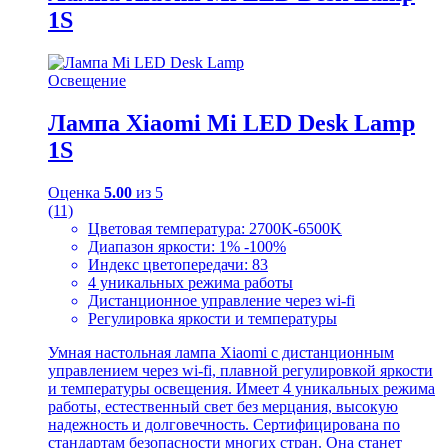
1S
Освещение
Лампа Xiaomi Mi LED Desk Lamp
1S
Оценка
5.00
из 5
(11)
Цветовая температура: 2700K-6500K
Диапазон яркости: 1% -100%
Индекс цветопередачи: 83
4 уникальных режима работы
Дистанционное управление через wi-fi
Регулировка яркости и температуры
Умная настольная лампа Xiaomi с дистанционным
управлением через wi-fi, плавной регулировкой яркости
и температуры освещения. Имеет 4 уникальных режима
работы, естественный свет без мерцания, высокую
надежность и долговечность. Сертифицирована по
стандартам безопасности многих стран. Она станет