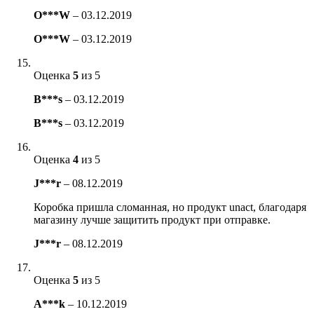
O***W
–
03.12.2019
O***W
–
03.12.2019
Оценка
5
из 5
B***s
–
03.12.2019
B***s
–
03.12.2019
Оценка
4
из 5
J***r
–
08.12.2019
Коробка пришла сломанная, но продукт unact, благодаря
магазину лучше защитить продукт при отправке.
J***r
–
08.12.2019
Оценка
5
из 5
A***k
–
10.12.2019