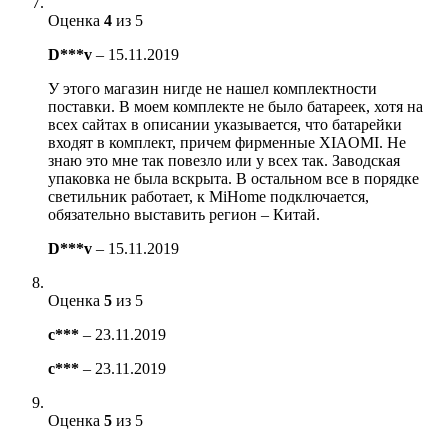
Оценка
4
из 5
D***v
–
15.11.2019
У этого магазин нигде не нашел комплектности
поставки. В моем комплекте не было батареек, хотя на
всех сайтах в описании указывается, что батарейки
входят в комплект, причем фирменные XIAOMI. Не
знаю это мне так повезло или у всех так. Заводская
упаковка не была вскрыта. В остальном все в порядке
светильник работает, к MiHome подключается,
обязательно выставить регион – Китай.
D***v
–
15.11.2019
Оценка
5
из 5
c***
–
23.11.2019
c***
–
23.11.2019
Оценка
5
из 5