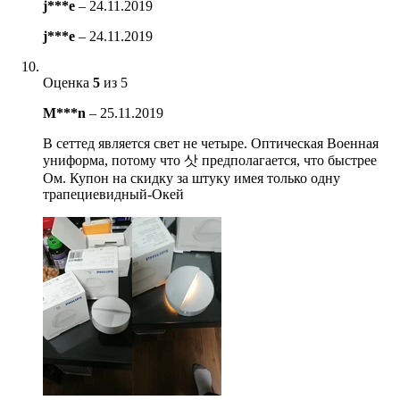
j***e
–
24.11.2019
j***e
–
24.11.2019
Оценка
5
из 5
M***n
–
25.11.2019
В сеттед является свет не четыре. Оптическая Военная
униформа, потому что 삿 предполагается, что быстрее
Ом. Купон на скидку за штуку имея только одну
трапециевидный-Окей