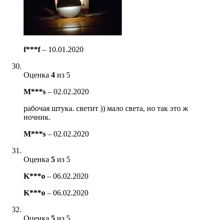
f***f
–
10.01.2020
Оценка
4
из 5
M***s
–
02.02.2020
рабочая штука. светит )) мало света, но так это ж
ночник.
M***s
–
02.02.2020
Оценка
5
из 5
K***o
–
06.02.2020
K***o
–
06.02.2020
Оценка
5
из 5