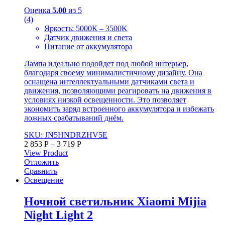
Оценка
5.00
из 5
(4)
Яркость: 5000К – 3500K
Датчик движения и света
Питание от аккумулятора
Лампа идеально подойдет под любой интерьер,
благодаря своему минималистичному дизайну. Она
оснащена интеллектуальными датчиками света и
движения, позволяющими реагировать на движения в
условиях низкой освещенности. Это позволяет
экономить заряд встроенного аккумулятора и избежать
ложных срабатываний днём.
SKU: JN5HNDRZHV5E
2 853
Р
–
3 719
Р
View Product
Отложить
Сравнить
Освещение
Ночной светильник Xiaomi Mijia
Night Light 2