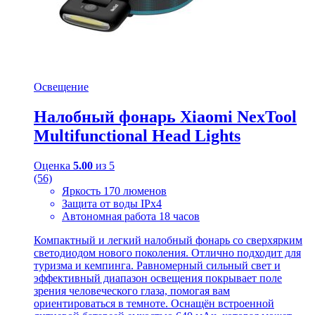
Освещение
Налобный фонарь Xiaomi NexTool
Multifunctional Head Lights
Оценка
5.00
из 5
(56)
Яркость 170 люменов
Защита от воды IPx4
Автономная работа 18 часов
Компактный и легкий налобный фонарь со сверхярким
светодиодом нового поколения. Отлично подходит для
туризма и кемпинга. Равномерный сильный свет и
эффективный диапазон освещения покрывает поле
зрения человеческого глаза, помогая вам
ориентироваться в темноте. Оснащён встроенной