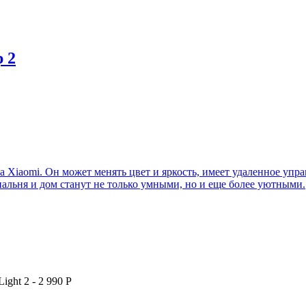
 2
Xiaomi. Он может менять цвет и яркость, имеет удаленное управл
пальня и дом станут не только умными, но и еще более уютными.
Light 2
-
2 990
Р