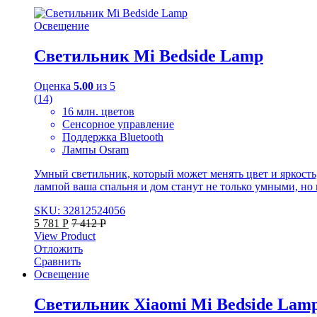
Освещение
Светильник Mi Bedside Lamp
Оценка
5.00
из 5
(14)
16 млн. цветов
Сенсорное управление
Поддержка Bluetooth
Лампы Osram
Умный светильник, который может менять цвет и яркость, 
лампой ваша спальня и дом станут не только умными, но
SKU: 32812524056
5 781
Р
7 412
Р
View Product
Отложить
Сравнить
Освещение
Светильник Xiaomi Mi Bedside Lamp