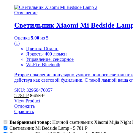
Освещение
Светильник Xiaomi Mi Bedside Lamp
Оценка
5.00
из 5
(1)
Цветов: 16 млн.
Яркость: 400 люмен
Управление: сенсорное
Wi-Fi и Bluetooth
Второе поколение популярно умного ночного светильника 
действуя как световой будильник. С такой лампой ваша с
SKU: 32960476057
5 781
Р
8 458
Р
View Product
Отложить
Сравнить
Выбранный товар:
Ночной светильник Xiaomi Mijia Night 
Светильник Mi Bedside Lamp
-
5 781
Р