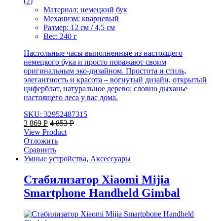
(2)
Материал: немецкий бук
Механизм: кварцевый
Размер: 12 см / 4,5 см
Вес: 240 г
Настольные часы выполненные из настоящего
немецкого бука и просто поражают своим
оригинальным эко-дизайном. Простота и стиль,
элегантность и красота – вогнутый дизайн, открытый
циферблат, натуральное дерево: словно дыханье
настоящего леса у вас дома.
SKU: 32952487315
3 869
Р
4 853
Р
View Product
Отложить
Сравнить
Умные устройства
,
Аксессуары
Стабилизатор Xiaomi Mijia
Smartphone Handheld Gimbal