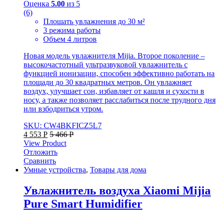
Оценка
5.00
из 5
(6)
Плошать увлажнения до 30 м²
3 режима работы
Объем 4 литров
Новая модель увлажнителя Mijia. Второе поколение –
высокочастотный ультразвуковой увлажнитель с
функцией ионизации, способен эффективно работать на
площади до 30 квадратных метров. Он увлажняет
воздух, улучшает сон, избавляет от кашля и сухости в
носу, а также позволяет расслабиться после трудного дня
или взбодриться утром.
SKU: CW4BKFICZ5L7
4 553
Р
5 466
Р
View Product
Отложить
Сравнить
Умные устройства
,
Товары для дома
Увлажнитель воздуха Xiaomi Mijia
Pure Smart Humidifier