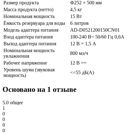
Размер продукта
Ф252 × 500 мм
Масса продукта (нетто)
4,5 кг
Номинальная мощность
15 Вт
Ёмкость резервуара для воды
6 литров
Модель адаптера питания
AD-D0521200150CN01
Вход адаптера питания
100-240 В~ 50/60 Гц 0,6А
Выход адаптера питания
12 В = 1,5 А
Номинальная мощность
800 мл/ч
увлажнения
Рабочее напряжение
12 В ==
Уровень шума (звуковая
<<55 дБ(А)
мощность)
Основано на 1 отзыве
5.0
общее
1
0
0
0
0