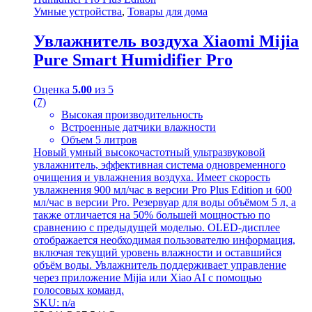
Умные устройства
,
Товары для дома
Увлажнитель воздуха Xiaomi Mijia
Pure Smart Humidifier Pro
Оценка
5.00
из 5
(7)
Высокая производительность
Встроенные датчики влажности
Объем 5 литров
Новый умный высокочастотный ультразвуковой
увлажнитель, эффективная система одновременного
очищения и увлажнения воздуха. Имеет скорость
увлажнения 900 мл/час в версии Pro Plus Edition и 600
мл/час в версии Pro. Резервуар для воды объёмом 5 л, а
также отличается на 50% большей мощностью по
сравнению с предыдущей моделью. OLED-дисплее
отображается необходимая пользователю информация,
включая текущий уровень влажности и оставшийся
объём воды. Увлажнитель поддерживает управление
через приложение Mijia или Xiao AI с помощью
голосовых команд.
SKU: n/a