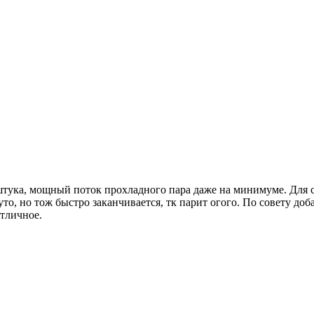
 штука, мощный поток прохладного пара даже на минимуме. Для 
уто, но тож быстро заканчивается, тк парит огого. По совету доб
отличное.