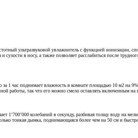
астотный ультразвуковой увлажнитель с функцией ионизации, сп
 и сухости в носу, а также позволяет расслабиться после трудног
его за 1 час поднимает влажность в комнате площадью 10 м2 на 9
ной работы, так что его можно смело оставлять включенным на 
ает 1’700’000 колебаний в секунду, разбивая толщу воду на ме
олько тонкая дымка, поднимающаяся более чем на 50 см и быстр