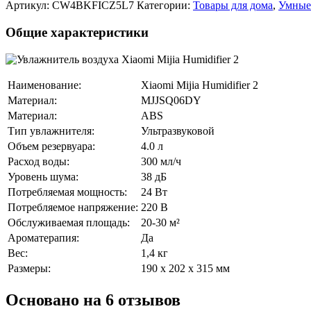
Артикул:
CW4BKFICZ5L7
Категории:
Товары для дома
,
Умные
Общие характеристики
Наименование:
Xiaomi Mijia Humidifier 2
Материал:
MJJSQ06DY
Материал:
ABS
Тип увлажнителя:
Ультразвуковой
Объем резервуара:
4.0 л
Расход воды:
300 мл/ч
Уровень шума:
38 дБ
Потребляемая мощность:
24 Вт
Потребляемое напряжение:
220 В
Обслуживаемая площадь:
20-30 м²
Ароматерапия:
Да
Вес:
1,4 кг
Размеры:
190 х 202 х 315 мм
Основано на 6 отзывов