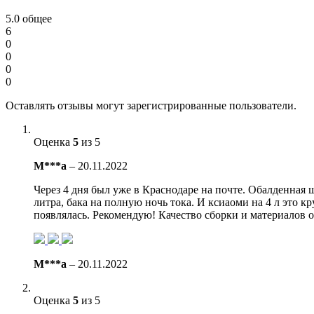
5.0
общее
6
0
0
0
0
Оставлять отзывы могут зарегистрированные пользователи.
Оценка
5
из 5
М***а
–
20.11.2022
Через 4 дня был уже в Краснодаре на почте. Обалденная
литра, бака на полную ночь тока. И ксиаоми на 4 л это кр
появлялась. Рекомендую! Качество сборки и материалов 
М***а
–
20.11.2022
Оценка
5
из 5