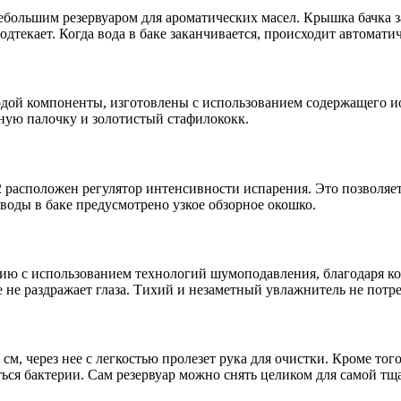
небольшим резервуаром для ароматических масел. Крышка бачка 
дтекает. Когда вода в баке заканчивается, происходит автомати
 водой компоненты, изготовлены с использованием содержащего и
ную палочку и золотистый стафилококк.
2 расположен регулятор интенсивности испарения. Это позволяе
воды в баке предусмотрено узкое обзорное окошко.
кцию с использованием технологий шумоподавления, благодаря к
е не раздражает глаза. Тихий и незаметный увлажнитель не пот
 см, через нее с легкостью пролезет рука для очистки. Кроме тог
ться бактерии. Сам резервуар можно снять целиком для самой тщ