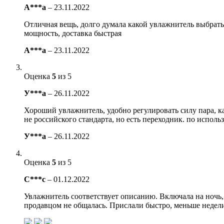
А***а
–
23.11.2022
Отличная вещь, долго думала какой увлажнитель выбрать и
мощность, доставка быстрая
А***а
–
23.11.2022
Оценка
5
из 5
У***а
–
26.11.2022
Хороший увлажнитель, удобно регулировать силу пара, ка
не российского стандарта, но есть переходник. по исполь
У***а
–
26.11.2022
Оценка
5
из 5
С***с
–
01.12.2022
Увлажнитель соответствует описанию. Включала на ночь, 
продавцом не общалась. Прислали быстро, меньше недел