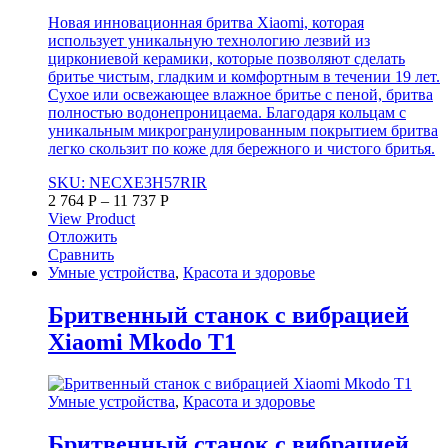
Новая инновационная бритва Xiaomi, которая
использует уникальную технологию лезвий из
циркониевой керамики, которые позволяют сделать
бритье чистым, гладким и комфортным в течении 19 лет.
Сухое или освежающее влажное бритье с пеной, бритва
полностью водонепроницаема. Благодаря кольцам с
уникальным микрогранулированным покрытием бритва
легко скользит по коже для бережного и чистого бритья.
SKU: NECXE3H57RIR
2 764
Р
–
11 737
Р
View Product
Отложить
Сравнить
Умные устройства
,
Красота и здоровье
Бритвенный станок с вибрацией
Xiaomi Mkodo T1
Умные устройства
,
Красота и здоровье
Бритвенный станок с вибрацией