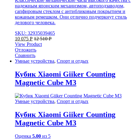
Классические механические часы высокого качества с
надежным японским механизмом, автоподзаводом,
сапфировым стеклом с антибликовым покрытием и
кожаным ремешком. Они отлично подчеркнут стиль
делового человека.
SKU: 32935039465
10 075
Р
12 510
Р
View Product
Отложить
Сравнить
Умные устройства
,
Спорт и отдых
Кубик Xiaomi Giiker Counting
Magnetic Cube M3
Умные устройства
,
Спорт и отдых
Кубик Xiaomi Giiker Counting
Magnetic Cube M3
Оценка
5.00
из 5