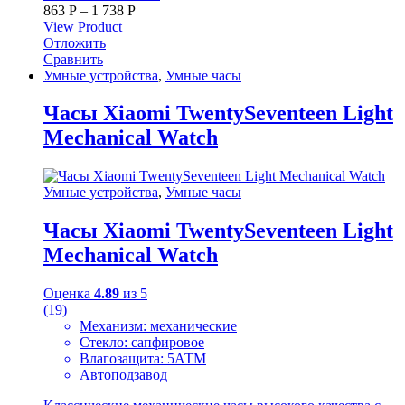
863
Р
–
1 738
Р
View Product
Отложить
Сравнить
Умные устройства
,
Умные часы
Часы Xiaomi TwentySeventeen Light
Mechanical Watch
Умные устройства
,
Умные часы
Часы Xiaomi TwentySeventeen Light
Mechanical Watch
Оценка
4.89
из 5
(19)
Механизм: механические
Стекло: сапфировое
Влагозащита: 5АТМ
Автоподзавод