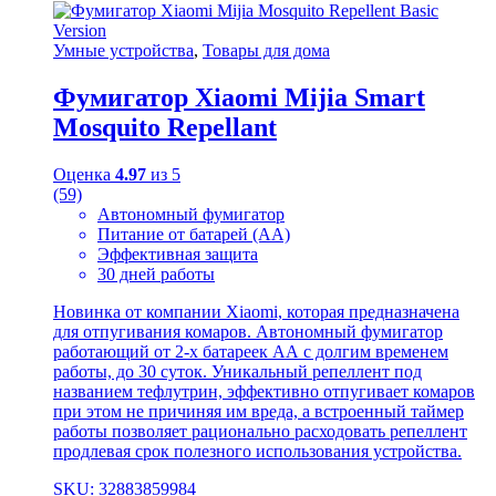
Умные устройства
,
Товары для дома
Фумигатор Xiaomi Mijia Smart
Mosquito Repellant
Оценка
4.97
из 5
(59)
Автономный фумигатор
Питание от батарей (АА)
Эффективная защита
30 дней работы
Новинка от компании Xiaomi, которая предназначена
для отпугивания комаров. Автономный фумигатор
работающий от 2-х батареек АА с долгим временем
работы, до 30 суток. Уникальный репеллент под
названием тефлутрин, эффективно отпугивает комаров
при этом не причиняя им вреда, а встроенный таймер
работы позволяет рационально расходовать репеллент
продлевая срок полезного использования устройства.
SKU: 32883859984