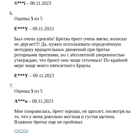
S***i
–
08.11.2023
Оценка
5
из 5
E***Y
–
09.11.2023
Был очень удивлён! Бритва бреет очень мягко, волоски
не дёргает!!! Да, нужно использовать определённую
методику вращательных движений при бритье
роторными бритвами, но с абсолютной уверенностью
утверждаю, что бреют они чище сеточных! По крайней
мере чище моего пятилетнего Брауна.
E***Y
–
09.11.2023
Оценка
5
из 5
A***a
–
09.11.2023
Мне понравилась, бреет хорошо, не щиплет, несмотря на
то, что у меня довольно жесткая и густая щетина.
Влажное бритье еще не пробовал.