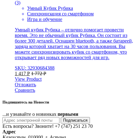
(3)
Умный Кубик Рубика
Синхронизация со смартфоном
Игра и обучение
Умный кубик Рубика – отлично помогает провести
время. Это не обычный кубик Рубика. Он состоит из
более 300 деталей. Оснащен bluetooth, а также батареей,
заряда которой хватает на 30 часов пользования. Вы
можете синхронизировать кубик со смартфоном, что
открывает ряд новых возможностей для игр.
SKU: 32930684388
1 417
Р
1 772
Р
View Product
Отложить
Сравнить
Подпишитесь на Новости
...и узнавайте о новинках
первыми
Подписаться
Есть вопросы? Звоните!
+7 (747) 251 23 70
Адрес
Казахстан, 010000, г. Астана,