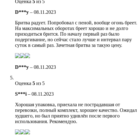
Оценка
5
из 5
D***y
–
08.11.2023
Бритва радует. Попробовал с пеной, вообще огонь бреет.
На максимальных оборотах бреет хорошо и не долго
приходиться брится. По началу первый раз было
подергивание, но сейчас стало лучше и интервал пару
суток в самый раз. Зачетная бритва за такую цену.
D***y
–
08.11.2023
Оценка
5
из 5
S***i
–
08.11.2023
Хорошая упаковка, приехала не пострадавшая от
перевозки, полный комплект, хорошее качество. Ожидал
худшего, но был приятно удивлён после первого
использования. Рекомендую.