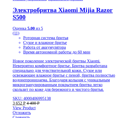
Электробритва Xiaomi Mijia Razor
S500
Оценка
5.00
из 5
(11)
Роторная система бритья
Сухое и влажное бритье
Работа от аккумулятора
Время автономной работы до 60 мин
Новое поколение электрической бритвы Xiaomi.
Невероятно комфортное бритье. Бритва разработана
специально для чувствительной кожи. Сухое или
освежающее влажное бритье с пеной, бритва полностью
водонепроницаема. Благодаря кольцам с уникальным
микрогранулированным покрытием бритва легко
скользит по коже для бережного и чистого бритья.
SKU: 4000406995138
3 652
Р
4 400
Р
View Product
Отложить
Сравнить