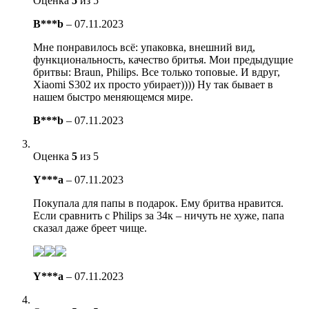
Оценка
5
из 5
B***b
–
07.11.2023
Мне понравилось всё: упаковка, внешний вид,
функциональность, качество бритья. Мои предыдущие
бритвы: Braun, Philips. Все только топовые. И вдруг,
Xiaomi S302 их просто убирает)))) Ну так бывает в
нашем быстро меняющемся мире.
B***b
–
07.11.2023
Оценка
5
из 5
Y***a
–
07.11.2023
Покупала для папы в подарок. Ему бритва нравится.
Если сравнить с Philips за 34к – ничуть не хуже, папа
сказал даже бреет чище.
Y***a
–
07.11.2023