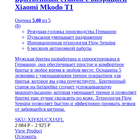
Xiaomi Mkodo T1
Оценка
5.00
из 5
(8)
Режущая головка производства Германии
Пульсация уменьшает раздражение
Инновационная технология Flow Sensing
6 месяцев автономной работы
Мужская бритва разработана и спроектирована в
Германии, она обеспечивает простое и комфортное
бритье в любое время в любом месте. Оснащена 5
лезвиями с уменьшающим трение покрытием для
бритья, которое вы едва почувствуете. Бритвенный
станок на батарейке создает успокаивающую
микропульсацию, которая уменьшает трение и позволяет
бритве еще лучше скользить по коже. Технология Flow
Sensing позволяет быстро и эффективно промыть лезвия
от забившейся щетины.
SKU: XIY82UCXJAFL
2 084
Р
–
2 925
Р
View Product
Отложить