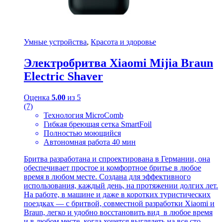
Умные устройства
,
Красота и здоровье
Электробритва Xiaomi Mijia Braun
Electric Shaver
Оценка
5.00
из 5
(7)
Технология MicroComb
Гибкая бреющая сетка SmartFoil
Полностью моющийся
Автономная работа 40 мин
Бритва разработана и спроектирована в Германии, она
обеспечивает простое и комфортное бритье в любое
время в любом месте. Создана для эффективного
использования, каждый день, на протяжении долгих лет.
На работе, в машине и даже в коротких туристических
поездках — с бритвой, совместной разработки Xiaomi и
Braun, легко и удобно восстановить вид в любое время
и в любом месте, когда хочется выглядеть на все сто.