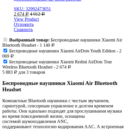
SKU: 32992473051
2 674
4 012
Р
Р
View Product
Отложить
Сравнить
Выбранный товар:
Беспроводные наушники Xiaomi Air
Bluetooth Headset
-
1 140
Р
Беспроводные наушники Xiaomi AirDots Youth Edition
-
2
069
Р
Беспроводные наушники Xiaomi Redmi AirDots True
Wireless Bluetooth Headset
-
2 674
Р
5 883
для
3
товаров
Р
Беспроводные наушники Xiaomi Air Bluetooth
Headset
Компактные Bluetooth наушники с чистым звучанием,
гарнитурой, сенсорным управление и долгим временем
работы. Они идеально подходят для прослушивания музыки
во время повседневной жизни, оснащены
системой шумоподавления ANC,
поддерживают технологию кодирования AAC. А встроенная