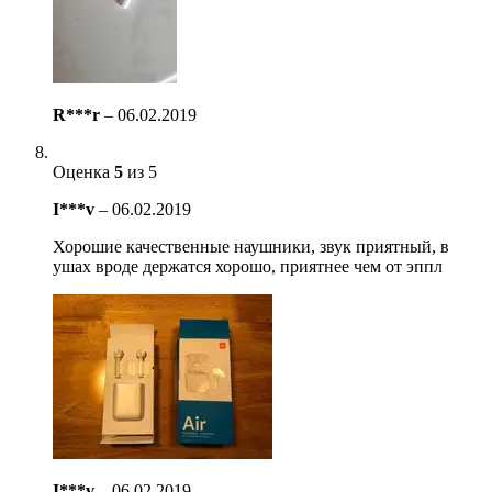
R***r
–
06.02.2019
Оценка
5
из 5
I***v
–
06.02.2019
Хорошие качественные наушники, звук приятный, в
ушах вроде держатся хорошо, приятнее чем от эппл
I***v
–
06.02.2019