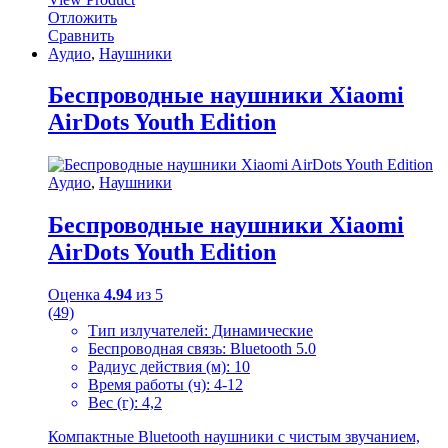
Отложить
Сравнить
Аудио
,
Наушники
Беспроводные наушники Xiaomi
AirDots Youth Edition
Аудио
,
Наушники
Беспроводные наушники Xiaomi
AirDots Youth Edition
Оценка
4.94
из 5
(49)
Тип излучателей: Динамические
Беспроводная связь: Bluetooth 5.0
Радиус действия (м): 10
Время работы (ч): 4-12
Вес (г): 4,2
Компактные Bluetooth наушники с чистым звучанием,