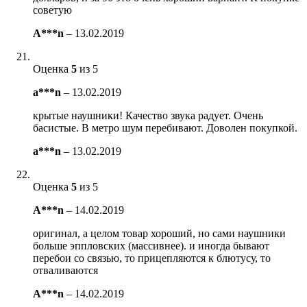
советую
A***n
–
13.02.2019
Оценка
5
из 5
a***n
–
13.02.2019
крытые наушники! Качество звука радует. Очень
басистые. В метро шум перебивают. Доволен покупкой.
a***n
–
13.02.2019
Оценка
5
из 5
A***n
–
14.02.2019
оригинал, а целом товар хороший, но сами наушники
больше эппловских (массивнее). и иногда бывают
перебои со связью, то прицепляются к блютусу, то
отваливаются
A***n
–
14.02.2019