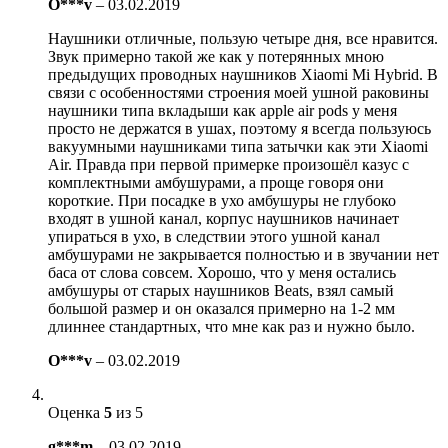
O***v
–
03.02.2019
Наушники отличные, пользую четыре дня, все нравится.
Звук примерно такой же как у потерянных мною
предыдущих проводных наушников Xiaomi Mi Hybrid. В
связи с особенностями строения моей ушной раковины
наушники типа вкладыши как apple air pods у меня
просто не держатся в ушах, поэтому я всегда пользуюсь
вакуумными наушниками типа затычки как эти Xiaomi
Air. Правда при первой примерке произошёл казус с
комплектными амбушурами, а проще говоря они
короткие. При посадке в ухо амбушуры не глубоко
входят в ушной канал, корпус наушников начинает
упираться в ухо, в следствии этого ушной канал
амбушурами не закрывается полностью и в звучании нет
баса от слова совсем. Хорошо, что у меня остались
амбушуры от старых наушников Beats, взял самый
большой размер и он оказался примерно на 1-2 мм
длиннее стандартных, что мне как раз и нужно было.
O***v
–
03.02.2019
Оценка
5
из 5
g***m
–
03.02.2019