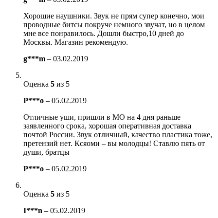
Хорошие наушники. Звук не прям супер конечно, мои
проводные битсы покруче немного звучат, но в целом
мне все понравилось. Дошли быстро,10 дней до
Москвы. Магазин рекомендую.
g***m
–
03.02.2019
Оценка
5
из 5
P***o
–
05.02.2019
Отличные уши, пришли в МО на 4 дня раньше
заявленного срока, хорошая оперативная доставка
почтой России. Звук отличный, качество пластика тоже,
претензий нет. Ксяоми – вы молодцы! Ставлю пять от
души, братцы
P***o
–
05.02.2019
Оценка
5
из 5
I***n
–
05.02.2019