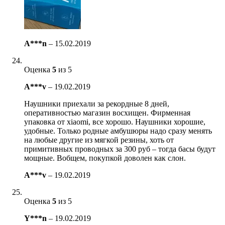
A***n
–
15.02.2019
Оценка
5
из 5
A***v
–
19.02.2019
Наушники приехали за рекордные 8 дней,
оперативностью магазин восхищен. Фирменная
упаковка от xiaomi, все хорошо. Наушники хорошие,
удобные. Только родные амбушюры надо сразу менять
на любые другие из мягкой резины, хоть от
примитивных проводных за 300 руб – тогда басы будут
мощные. Вобщем, покупкой доволен как слон.
A***v
–
19.02.2019
Оценка
5
из 5
Y***n
–
19.02.2019