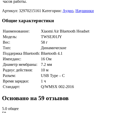
часов работы.
Артикул:
32970215161
Категории:
Аудио
,
Наушники
Общие характеристики
Наименование:
Xiaomi Air Bluetooth Headset
Модель:
TWSEJ01JY
Вес:
58 г
Тип:
Динамические
Поддержка Bluetooth:
Bluetooth 4.1
Импеданс:
16 Ом
Диаметр мембраны:
7.2 мм
Радиус действия:
10 м
Разъем:
USB Type – C
Время зарядки:
1 ч
Стандарт:
Q/WMSX 002-2016
Основано на 59 отзывов
5.0
общее