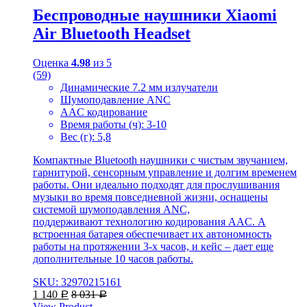
Беспроводные наушники Xiaomi
Air Bluetooth Headset
Оценка
4.98
из 5
(59)
Динамические 7.2 мм излучатели
Шумоподавление ANC
AAC кодирование
Время работы (ч): 3-10
Вес (г): 5,8
Компактные Bluetooth наушники с чистым звучанием,
гарнитурой, сенсорным управление и долгим временем
работы. Они идеально подходят для прослушивания
музыки во время повседневной жизни, оснащены
системой шумоподавления ANC,
поддерживают технологию кодирования AAC. А
встроенная батарея обеспечивает их автономность
работы на протяжении 3-х часов, и кейс – дает еще
дополнительные 10 часов работы.
SKU: 32970215161
1 140
8 031
Р
Р
View Product