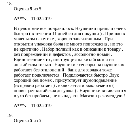
Оценка
5
из 5
A***v
–
11.02.2019
В целом мне все понравилось. Наушники пришли очень
быстро ( в течении 11 дней со дня покупки ) . Пришло в
маленьком пакетике , хорошо запечатанным . При
открытии упаковка была не много повреждена , но это
не критично . Набор полный как в описании к товару ,
без повреждений и дефектов , абсолютно новый .
Единственное что , инструкция на китайском и на
английском только . Наушники : сенсоры на наушниках
работают без отклонений , банк для зарядки тоже
работает подключается . Подключаются быстро .Звук
хороший без помех , присутствует шумоподавление
(исправно работает ) : включается и выключается (
оповещает китайская девушка ) . Наушники вставляются
в ухо без проблем , не выпадают. Магазин рекомендую !
A***v
–
11.02.2019
Оценка
5
из 5