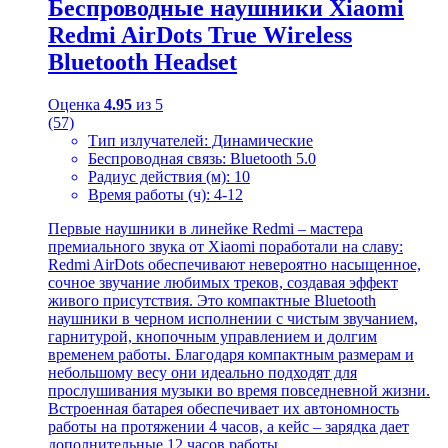
Беспроводные наушники Xiaomi
Redmi AirDots True Wireless
Bluetooth Headset
Оценка
4.95
из 5
(57)
Тип излучателей: Динамические
Беспроводная связь: Bluetooth 5.0
Радиус действия (м): 10
Время работы (ч): 4-12
Первые наушники в линейке Redmi – мастера
премиального звука от Xiaomi поработали на славу:
Redmi AirDots обеспечивают невероятно насыщенное,
сочное звучание любимых треков, создавая эффект
живого присутствия. Это компактные Bluetooth
наушники в черном исполнении с чистым звучанием,
гарнитурой, кнопочным управлением и долгим
временем работы. Благодаря компактным размерам и
небольшому весу они идеально подходят для
прослушивания музыки во время повседневной жизни.
Встроенная батарея обеспечивает их автономность
работы на протяжении 4 часов, а кейс – зарядка дает
дополнительные 12 часов работы.