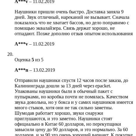
A***v
–
11.02.2019
Наушники пришли очень быстро. Доставка заняла 9
дней. Звук отличный, нареканий не вызывает. Сначала
показалось что не хватает бассов, но дело поправимо с
помощью эквалайзера. Связь держат хорошо, не
отпадают. Позже дополню отзыв опытом использования
A***v
–
11.02.2019
Оценка
5
из 5
A***n
–
13.02.2019
Отправили наушники спустя 12 часов после заказа, до
Калининграда дошли за 13 дней через epacket.
Упакованы наушники были в обычный пакет с
пупырками, но коробка почти не помялась. Качеством
звука довольна, но у бокса и у самих наушников имеется
много стыков, хотя они не так сильно заметны.
Шумодав работает хорошо, звуки снаружи
приглушаются, и это заметно. Наушники стоят
официально в Китае 60 долларов, но перекупщики
завысили цену до 90 долларов, и это нормально. За 60
долларов, и за 90 это очень хороший вариант. К покупке