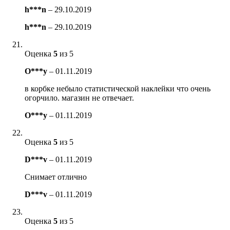
h***n
–
29.10.2019
h***n
–
29.10.2019
Оценка
5
из 5
O***y
–
01.11.2019
в корбке небыло статистической наклейки что очень
огорчило. магазин не отвечает.
O***y
–
01.11.2019
Оценка
5
из 5
D***v
–
01.11.2019
Снимает отлично
D***v
–
01.11.2019
Оценка
5
из 5