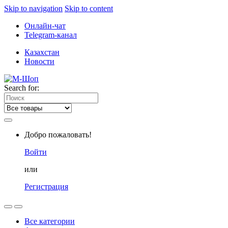
Skip to navigation
Skip to content
Онлайн-чат
Telegram-канал
Казахстан
Новости
Search for:
Добро пожаловать!
Войти
или
Регистрация
Все категории