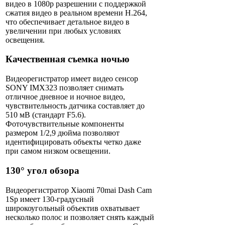
видео в 1080p разрешении с поддержкой
сжатия видео в реальном времени H.264,
что обеспечивает детальное видео в
увеличении при любых условиях
освещения.
Качественная съемка ночью
Видеорегистратор имеет видео сенсор
SONY IMX323 позволяет снимать
отличное дневное и ночное видео,
чувствительность датчика составляет до
510 мВ (стандарт F5.6).
Фоточувствительные компоненты
размером 1/2,9 дюйма позволяют
идентифицировать объекты четко даже
при самом низком освещении.
130° угол обзора
Видеорегистратор Xiaomi 70mai Dash Cam
1Sр имеет 130-градусный
широкоугольный объектив охватывает
несколько полос и позволяет снять каждый