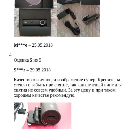
M***o
–
25.05.2018
Оценка
5
из 5
S***r
–
29.05.2018
Качество отличное, и изображение супер. Крепить на
стекло и забыть про снятие, так как штатный винт для
снятия не совсем удобный. За эту цену и при таком
хорошем качестве рекомендую.