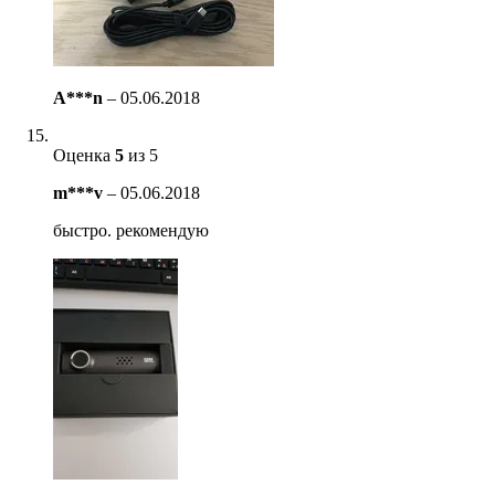
A***n
–
05.06.2018
Оценка
5
из 5
m***v
–
05.06.2018
быстро. рекомендую