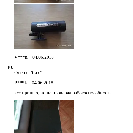
V***n
–
04.06.2018
Оценка
5
из 5
P***k
–
04.06.2018
все пришло, но не проверял работоспособность