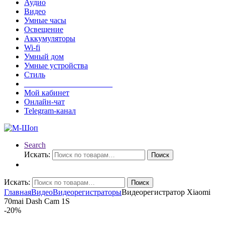
Аудио
Видео
Умные часы
Освещение
Аккумуляторы
Wi-fi
Умный дом
Умные устройства
Стиль
______________________
Мой кабинет
Онлайн-чат
Telegram-канал
Search
Искать:
Поиск
Искать:
Поиск
Главная
Видео
Видеорегистраторы
Видеорегистратор Xiaomi
70mai Dash Cam 1S
-
20%