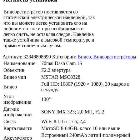
Видеорегистратор поставляется со
статической электрической наклейкой, так
что вы можете легко установить его на
лобовом стекле и при необходимости
легко снять, не оставляя следов. Наклейка
также устойчива к высокой температуре и
прямым солнечным лучам.
Артикул:
32846898690
Категории:
Видео
,
Видеорегистраторы
Наименование
70mai Dash Cam 1S
Объектив
F2.2 апертура
Видео чип
MSTAR MSC8328
Full HD; 1080P (1920 × 1080), 30 кадров в
Видео
секунду
Угол
130°
изображения
Датчик
SONY IMX 323; 2,0 МП, F2.2
изображений
Связь
Wi-Fi 8.11b / г / л; 2,4
Карта памяти
MicroSD 8-64GB. класс 10 или выше
Встроенный 240mAh литий-полимерный
Аккумулятор