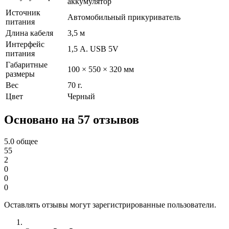
аккумулятор
Источник
Автомобильный прикуриватель
питания
Длина кабеля
3,5 м
Интерфейс
1,5 А. USB 5V
питания
Габаритные
100 × 550 × 320 мм
размеры
Вес
70 г.
Цвет
Черный
Основано на 57 отзывов
5.0
общее
55
2
0
0
0
Оставлять отзывы могут зарегистрированные пользователи.