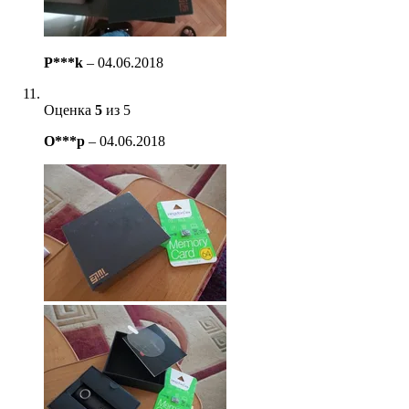
P***k
–
04.06.2018
Оценка
5
из 5
O***p
–
04.06.2018