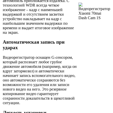
автомобиль приближается издалека. С
технологией WDR всегда четкое
изображение – кадр с наименьшей
выдержкой и отсутствием засветки
устройство накладывает на кадр с
наибольшим значением выдержки по
времени и выдает итоговое изображение
на экран.
Автоматическая запись при
ударах
Видеорегистратор оснащен G-сенсором,
который распознает любое грубое
движение автомобиля (например, когда он
вдруг затормозил) и автоматически
начинает запись вспомогательного видео,
оно автоматически сохраняются без
возможности его удаления или записи
нового видео на него. Это резервное
копирование видео гарантирует
сохранности доказательств в щекотливой
ситуации.
Легкость установки