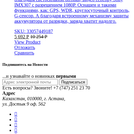
IMX307 с разрешением 1080P. Оснащен и такими
функциями, как: GPS, WDR, круглосуточный контроль,
G-сенсор. А благодаря встроенному механизму защиты
аккумулятора от разрядки, заряда хватит надолго.
SKU: 33057449187
5 692
Р
10 254
Р
View Product
Отложить
Сравнить
Подпишитесь на Новости
...и узнавайте о новинках
первыми
Подписаться
Есть вопросы? Звоните!
+7 (747) 251 23 70
Адрес
Казахстан, 010000, г. Астана,
ул. Достык 9 оф. 562