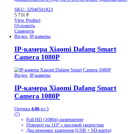
SKU: 32946501823
5 731
Р
View Product
Отложить
Сравнить
Видео
,
IP-камеры
IP-камера Xiaomi Dafang Smart
Camera 1080P
Видео
,
IP-камеры
IP-камера Xiaomi Dafang Smart
Camera 1080P
Оценка
4.86
из 5
(7)
Full HD (1080p) разрешение
Поворот на 110° с высокой скоростью
Два режимах хранения (USB + SD-карта)