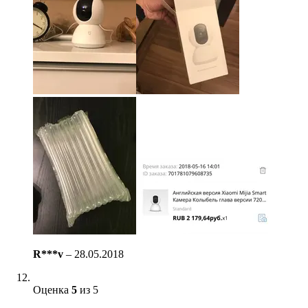
R***v
–
28.05.2018
Оценка
5
из 5