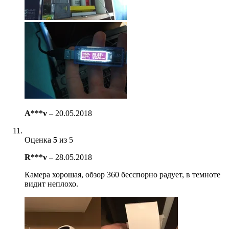
A***v
–
20.05.2018
Оценка
5
из 5
R***v
–
28.05.2018
Камера хорошая, обзор 360 бесспорно радует, в темноте
видит неплохо.