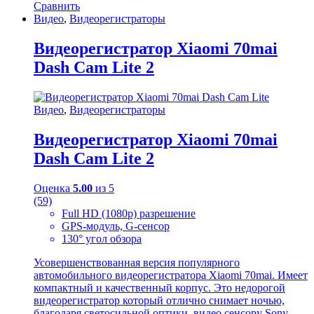
Сравнить
Видео
,
Видеорегистраторы
Видеорегистратор Xiaomi 70mai
Dash Cam Lite 2
Видео
,
Видеорегистраторы
Видеорегистратор Xiaomi 70mai
Dash Cam Lite 2
Оценка
5.00
из 5
(59)
Full HD (1080p) разрешение
GPS-модуль, G-сенсор
130° угол обзора
Усовершенствованная версия популярного
автомобильного видеорегистратора Xiaomi 70mai. Имеет
компактный и качественный корпус. Это недорогой
видеорегистратор который отлично снимает ночью,
благодаря светосильной оптики, видео сенсору Sony