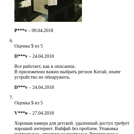
P***v
–
09.04.2018
Оценка
5
из 5
D***v
–
24.04.2018
Все работает, как в описании.
В приложении важно выбрать регион Китай, иначе
устройство не обнаружить.
D***v
–
24.04.2018
Оценка
5
из 5
V***o
–
27.04.2018
Хорошая камера для детской. удаленный доступ требует
хороший интернет. Вайфай без проблем. Упаковка
повредилась, продукт не пострадал. Рекомендую к