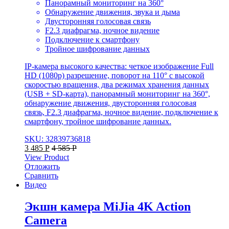
Панорамный мониторинг на 360°
Обнаружение движения, звука и дыма
Двусторонняя голосовая связь
F2.3 диафрагма, ночное видение
Подключение к смартфону
Тройное шифрование данных
IP-камера высокого качества: четкое изображение Full
HD (1080p) разрешение, поворот на 110° с высокой
скоростью вращения, два режимах хранения данных
(USB + SD-карта), панорамный мониторинг на 360°,
обнаружение движения, двусторонняя голосовая
связь, F2.3 диафрагма, ночное видение, подключение к
смартфону, тройное шифрование данных.
SKU: 32839736818
3 485
Р
4 585
Р
View Product
Отложить
Сравнить
Видео
Экшн камера MiJia 4K Action
Camera