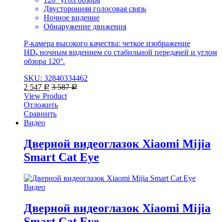
Двусторонняя голосовая связь
Ночное видение
Обнаружение движения
P-камера высокого качества: четкое изображение
HD
,
ночным видением со стабильной передачей и углом
обзора 120°.
SKU: 32840334462
2 547
3 587
Р
Р
View Product
Отложить
Сравнить
Видео
Дверной видеоглазок Xiaomi Mijia
Smart Cat Eye
Видео
Дверной видеоглазок Xiaomi Mijia
Smart Cat Eye