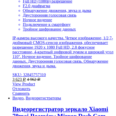
Full HD (1080p) разрешение
F2.0 диафрагма
Обнаружение движения, звука и дыма
Двусторонняя голосовая связь
Ночное видение
Подключение к смартфону
Тройное шифрование данных
IP-камера высокого качества. Четкое изображение, 1/2,7-
дюймовый CMOS-сенсор изображения, обеспечивает
разрешение 1920 x 1080 Full HD, 2.8 фокусное
расстояние, 4-кратный цифровой зумом и широкий угол
110°. Ночное видение. Тройное шифрование
данных. Двусторонняя голосовая связь. Обнаружение
движения, звука и дыма.
SKU: 32845757310
3 623
4 962
Р
Р
View Product
Отложить
Сравнить
Видео
,
Видеорегистраторы
Видеорегистратор зеркало Xiaomi
70mai Rearview Mirror Dash Cam