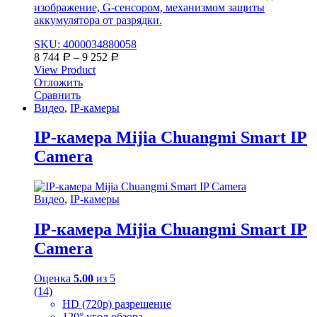
изображение, G-сенсором, механизмом защиты
аккумулятора от разрядки.
SKU: 4000034880058
8 744
–
9 252
Р
Р
View Product
Отложить
Сравнить
Видео
,
IP-камеры
IP-камера Mijia Chuangmi Smart IP
Camera
Видео
,
IP-камеры
IP-камера Mijia Chuangmi Smart IP
Camera
Оценка
5.00
из 5
(14)
HD (720p) разрешение
120° угол обзора