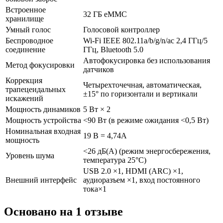
Встроенное
32 ГБ eMMC
хранилище
Умный голос
Голосовой контроллер
Беспроводное
Wi-Fi IEEE 802.11a/b/g/n/ac 2,4 ГГц/5
соединение
ГГц, Bluetooth 5.0
Автофокусировка без использования
Метод фокусировки
датчиков
Коррекция
Четырехточечная, автоматическая,
трапецеидальных
±15° по горизонтали и вертикали
искажений
Мощность динамиков
5 Вт × 2
Мощность устройства
<90 Вт (в режиме ожидания <0,5 Вт)
Номинальная входная
19 В = 4,74А
мощность
<26 дБ(A) (режим энергосбережения,
Уровень шума
температура 25°C)
USB 2.0 ×1, HDMI (ARC) ×1,
Внешний интерфейс
аудиоразъем ×1, вход постоянного
тока×1
Основано на 1 отзыве