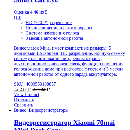
Оценка
4.46
из 5
(13)
HD (720 P) разрешение
Ночное видение и режим охраны
Система изменения голоса
3 месяца автономной работы
Видеоглазок Mijia, имеет компактные размеры, 5
дюймовый LSD экран, HD разрешение, ночную съемку,
систему распознавания лиц, решим охраны,
двухстороннюю голосовую связь, функцию изменения
голоса хозяина дома при разговоре с гостем и 3 месяца
автономной работы от одного заряда аккумулятора.
SKU: 4000559188857
12 217
21 622
Р
Р
View Product
Отложить
Сравнить
Видео
,
Видеорегистраторы
Видеорегистратор Xiaomi 70mai