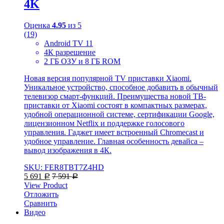
4K
Оценка
4.95
из 5
(19)
Android TV 11
4К разрешение
2 ГБ ОЗУ и 8 ГБ ROM
Новая версия популярной TV приставки Xiaomi.
Уникальное устройство, способное добавить в обычный
телевизор смарт-функций. Преимущества новой ТВ-
приставки от Xiaomi состоят в компактных размерах,
удобной операционной системе, сертификации Google,
лицензионном Netflix и поддержке голосового
управления. Гаджет имеет встроенный Chromecast и
удобное управление. Главная особенность девайса –
вывод изображения в 4К.
SKU: FER8TBT7Z4HD
5 691
7 591
Р
Р
View Product
Отложить
Сравнить
Видео