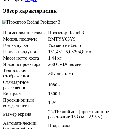
Обзор характеристик
Наименование товара
Проектор Redmi 3
Модель продукта
RMTYY03YS
Год выпуска
Указано не было
Размер продукта
151,4×125,0×204,8 мм
Масса нетто хоста
1,44 кг
Яркость проектора
260 CVIA люмен
Технология
ЖК-дисплей
отображения
Стандартное
1080р
разрешение
Контраст
1500:1
Проекционный
1.2:1
коэффициент
55-110 дюймов (проекционное
Размер экрана
расстояние 153 см – 2,95 м)
Автоматический
Поддержка
боковой заброс