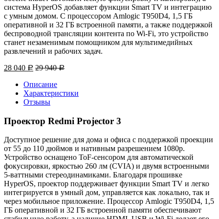
система HyperOS добавляет функции Smart TV и интеграцию
с умным домом. С процессором Amlogic T950D4, 1,5 ГБ
оперативной и 32 ГБ встроенной памяти, а также поддержкой
беспроводной трансляции контента по Wi-Fi, это устройство
станет незаменимым помощником для мультимедийных
развлечений и рабочих задач.
28 040
29 940
Р
Р
Описание
Характеристики
Отзывы
Проектор Redmi Projector 3
Доступное решение для дома и офиса с поддержкой проекции
от 55 до 110 дюймов и нативным разрешением 1080p.
Устройство оснащено ToF-сенсором для автоматической
фокусировки, яркостью 260 лм (CVIA) и двумя встроенными
5-ваттными стереодинамиками. Благодаря прошивке
HyperOS, проектор поддерживает функции Smart TV и легко
интегрируется в умный дом, управляется как локально, так и
через мобильное приложение. Процессор Amlogic T950D4, 1,5
ГБ оперативной и 32 ГБ встроенной памяти обеспечивают
стабильную работу, а наличие HDMI, USB и Wi-Fi делает его