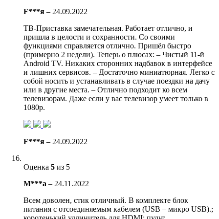
F***я
–
24.09.2022
ТВ-Приставка замечательная. Работает отлично, и
пришла в целости и сохранности. Со своими
функциями справляется отлично. Пришёл быстро
(примерно 2 недели). Теперь о плюсах: – Чистый 11-й
Android TV. Никаких сторонних надбавок в интерфейсе
и лишних сервисов. – Достаточно миниатюрная. Легко с
собой носить и устанавливать в случае поездки на дачу
или в другие места. – Отлично подходит ко всем
телевизорам. Даже если у вас телевизор умеет только в
1080p.
F***я
–
24.09.2022
Оценка
5
из 5
М***а
–
24.11.2022
Всем доволен, стик отличный. В комплекте блок
питания с отсоединяемым кабелем (USB – микро USB).;
коротенький удлинитель для HDMI; пульт