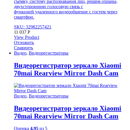
съемку, систему распознавания лиц, решим охраны,
двухстороннюю голосовую связь с
функцией удаленного видеообщение с гостем через
смартфон.
SKU: 32982257421
11 037
Р
View Product
Отложить
Сравнить
Видео
,
Видеорегистраторы
Видеорегистратор зеркало Xiaomi
70mai Rearview Mirror Dash Cam
Видео
,
Видеорегистраторы
Видеорегистратор зеркало Xiaomi
70mai Rearview Mirror Dash Cam
Оценка
4.95
из 5