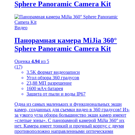
Sphere Panoramic Camera Kit
Видео
Панорамная камера MiJia 360°
Sphere Panoramic Camera Kit
Оценка
4.94
из 5
(17)
3.5K формат видеозаписи
Угол обзора 360 градусов
23,88 МП разрешение
1600 мАч батарея
Защита от пыли и воды IP67
Одна из самых маленьких и функциональных экшн
камер, созданных для съемки видео в 360 градусов! Из-
за узкого угла обзора большинство экшн камер имеют
«слепые зоны». С панорамной камерой MiJia 360° их
нет. Камера имеет тонкий и прочный корпус с двумя
противоположно направленными оптическими