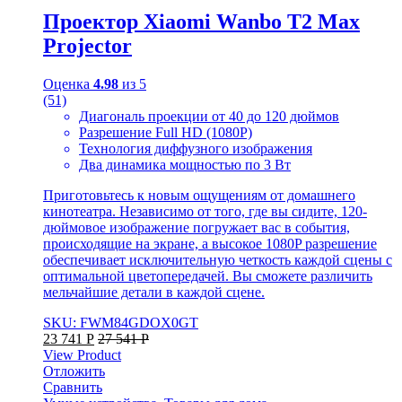
Проектор Xiaomi Wanbo T2 Max
Projector
Оценка
4.98
из 5
(51)
Диагональ проекции от 40 до 120 дюймов
Разрешение Full HD (1080Р)
Технология диффузного изображения
Два динамика мощностью по 3 Вт
Приготовьтесь к новым ощущениям от домашнего
кинотеатра. Независимо от того, где вы сидите, 120-
дюймовое изображение погружает вас в события,
происходящие на экране, а высокое 1080P разрешение
обеспечивает исключительную четкость каждой сцены с
оптимальной цветопередачей. Вы сможете различить
мельчайшие детали в каждой сцене.
SKU: FWM84GDOX0GT
23 741
Р
27 541
Р
View Product
Отложить
Сравнить