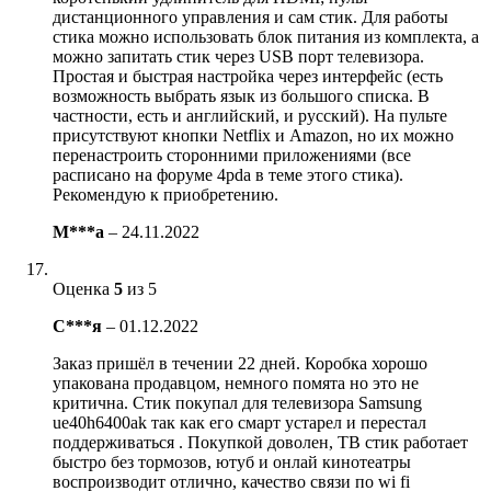
дистанционного управления и сам стик. Для работы
стика можно использовать блок питания из комплекта, а
можно запитать стик через USB порт телевизора.
Простая и быстрая настройка через интерфейс (есть
возможность выбрать язык из большого списка. В
частности, есть и английский, и русский). На пульте
присутствуют кнопки Netflix и Amazon, но их можно
перенастроить сторонними приложениями (все
расписано на форуме 4pda в теме этого стика).
Рекомендую к приобретению.
М***а
–
24.11.2022
Оценка
5
из 5
С***я
–
01.12.2022
Заказ пришёл в течении 22 дней. Коробка хорошо
упакована продавцом, немного помята но это не
критична. Стик покупал для телевизора Samsung
ue40h6400ak так как его смарт устарел и перестал
поддерживаться . Покупкой доволен, ТВ стик работает
быстро без тормозов, ютуб и онлай кинотеатры
воспроизводит отлично, качество связи по wi fi