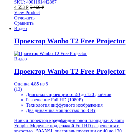
SKU: 4001161442867
4 553
Р
5 466
Р
View Product
Отложить
Сравнить
Видео
Проектор Wanbo T2 Free Projector
Видео
Проектор Wanbo T2 Free Projector
Оценка
4.85
из 5
(13)
Диагональ проекции от 40 до 120 дюймов
Разрешение Full HD (1080Р)
Технология диффузного изображения
Два динамика мощностью по 3 Вт
Новый проектор краудфандинговой площадки Xiaomi
Youpin. Модель с поддержкой Full HD разрешения и
яркостью 150ANSI, диагональ проекции от 40 до 120