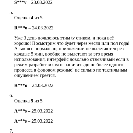
S***v
–
23.03.2022
Оценка
4
из 5
R***o
–
24.03.2022
Уже 3 день пользоюсь этим tv стиком, и пока всё
хорошо! Посмотрим что будет через месяц или пол года!
А так все нормально, приложении не вылетают через
каждые 5 мин, вообще не вылетают за это время
использования, интерфейс довольно отзывчивый если в
режим разработчикам ограничить до не более одного
процесса в фоновом режиме! не сильно по тактильным
ощущением греется.
R***o
–
24.03.2022
Оценка
5
из 5
A***s
–
25.03.2022
A***s
–
25.03.2022