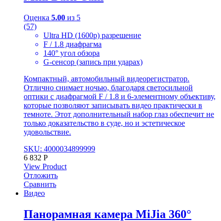
Оценка
5.00
из 5
(57)
Ultra HD (1600p) разрешение
F / 1.8 диафрагма
140° угол обзора
G-сенсор (запись при ударах)
Компактный, автомобильный видеорегистратор.
Отлично снимает ночью, благодаря светосильной
оптики с диафрагмой F / 1.8 и 6-элементному объективу,
которые позволяют записывать видео практически в
темноте. Этот дополнительный набор глаз обеспечит не
только доказательство в суде, но и эстетическое
удовольствие.
SKU: 4000034899999
6 832
Р
View Product
Отложить
Сравнить
Видео
Панорамная камера MiJia 360°