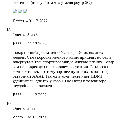
отличное (но с учётом что у меня роутр 5G).
С***я
–
01.12.2022
Оценка
5
из 5
F***a
–
11.12.2022
Товар пришёл достаточно быстро, шёл около двух
недель. Сама коробка немного мятая пришла , но была
завёрнута в транспортировочную мягкую пленку. Товар
сам не поврежден и в хорошем состоянии. Батареек в
комплекте нет, поэтому заранее нужно их готовить (
батарейки ААА). Так же в комплекте идёт HDMI
удлинитель, для тех у кого HDMI вход в телевизоре
неудобно расположен.
F***a
–
11.12.2022
Оценка
5
из 5
Z***i
–
24.12.2022