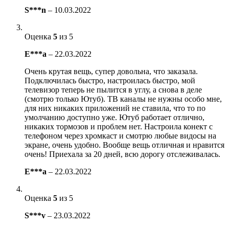
S***n
–
10.03.2022
Оценка
5
из 5
E***a
–
22.03.2022
Очень крутая вещь, супер довольна, что заказала.
Подключилась быстро, настроилась быстро, мой
телевизор теперь не пылится в углу, а снова в деле
(смотрю только Ютуб). ТВ каналы не нужны особо мне,
для них никаких приложений не ставила, что то по
умолчанию доступно уже. Ютуб работает отлично,
никаких тормозов и проблем нет. Настроила конект с
телефоном через хромкаст и смотрю любые видосы на
экране, очень удобно. Вообще вещь отличная и нравится
очень! Приехала за 20 дней, всю дорогу отслеживалась.
E***a
–
22.03.2022
Оценка
5
из 5
S***v
–
23.03.2022