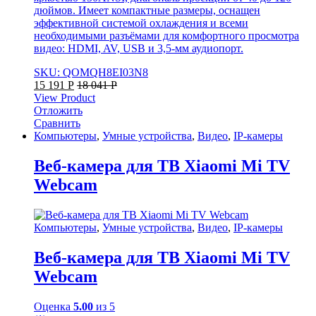
дюймов. Имеет компактные размеры, оснащен
эффективной системой охлаждения и всеми
необходимыми разъёмами для комфортного просмотра
видео: HDMI, AV, USB и 3,5-мм аудиопорт.
SKU: QOMQH8EI03N8
15 191
Р
18 041
Р
View Product
Отложить
Сравнить
Компьютеры
,
Умные устройства
,
Видео
,
IP-камеры
Веб-камера для ТВ Xiaomi Mi TV
Webcam
Компьютеры
,
Умные устройства
,
Видео
,
IP-камеры
Веб-камера для ТВ Xiaomi Mi TV
Webcam
Оценка
5.00
из 5