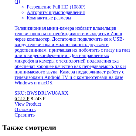
(1)
Разрешение Full HD (1080P)
Алгоритм шумоподавления
Компактные размеры
Телевизионная мини-камера избавит владельцев
телевизоров на от необходимости выходить в Zoom
через компьютер. Достаточно подключить ее к USB-
входу телевизора и можно звонить друзьям и
родственникам, приглашая их поболтать с глазу на глаз
или в видеоконференции. Два направленных
микрофона камеры с технологией подавления эха
обеспечат хорошее качество как передаваемого, так и
принимаемого звука. Камера поддерживает работу с
телевизорами Android TV и с компьютерами на базе
Windows и macOS.
SKU: BWSDR1WU8AXX
6 512
Р
8 243
Р
View Product
Отложить
Сравнить
Также смотрели