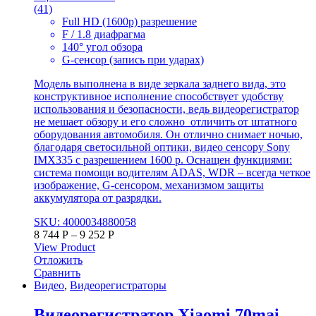
(41)
Full HD (1600p) разрешение
F / 1.8 диафрагма
140° угол обзора
G-сенсор (запись при ударах)
Модель выполнена в виде зеркала заднего вида, это
конструктивное исполнение способствует удобству
использования и безопасности, ведь видеорегистратор
не мешает обзору и его сложно отличить от штатного
оборудования автомобиля. Он отлично снимает ночью,
благодаря светосильной оптики, видео сенсору Sony
IMX335 с разрешением 1600 р. Оснащен функциями:
система помощи водителям ADAS, WDR – всегда четкое
изображение, G-сенсором, механизмом защиты
аккумулятора от разрядки.
SKU: 4000034880058
8 744
Р
–
9 252
Р
View Product
Отложить
Сравнить
Видео
,
Видеорегистраторы
Видеорегистратор Xiaomi 70mai