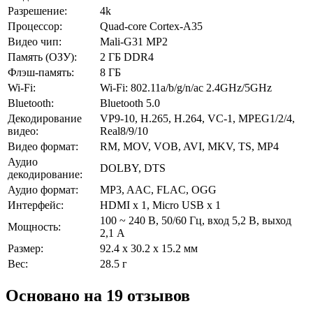
Разрешение:
4k
Процессор:
Quad-core Cortex-A35
Видео чип:
Mali-G31 MP2
Память (ОЗУ):
2 ГБ DDR4
Флэш-память:
8 ГБ
Wi-Fi:
Wi-Fi: 802.11a/b/g/n/ac 2.4GHz/5GHz
Bluetooth:
Bluetooth 5.0
Декодирование
VP9-10, H.265, H.264, VC-1, MPEG1/2/4,
видео:
Real8/9/10
Видео формат:
RM, MOV, VOB, AVI, MKV, TS, MP4
Аудио
DOLBY, DTS
декодирование:
Аудио формат:
MP3, AAC, FLAC, OGG
Интерфейс:
HDMI x 1, Micro USB x 1
100 ~ 240 В, 50/60 Гц, вход 5,2 В, выход
Мощность:
2,1 А
Размер:
92.4 х 30.2 х 15.2 мм
Вес:
28.5 г
Основано на 19 отзывов