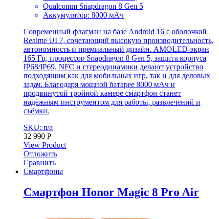
Qualcomm Snapdragon 8 Gen 5
Аккумулятор: 8000 мАч
Современный флагман на базе Android 16 с оболочкой
Realme UI 7, сочетающий высокую производительность,
автономность и премиальный дизайн. AMOLED-экран
165 Гц, процессор Snapdragon 8 Gen 5, защита корпуса
IP68/IP69, NFC и стереодинамики делают устройство
подходящим как для мобильных игр, так и для деловых
задач. Благодаря мощной батарее 8000 мАч и
продвинутой тройной камере смартфон станет
надёжным инструментом для работы, развлечений и
съёмки.
SKU: n/a
32 990
Р
View Product
Отложить
Сравнить
Смартфоны
Смартфон Honor Magic 8 Pro Air