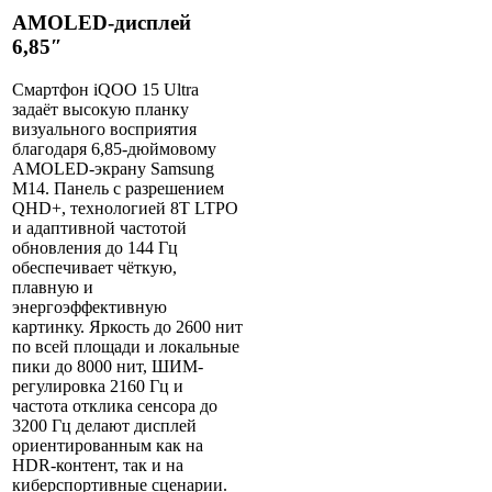
AMOLED-дисплей
6,85″
Смартфон
iQOO
15 Ultra
задаёт высокую планку
визуального восприятия
благодаря 6,85-дюймовому
AMOLED-экрану Samsung
M14. Панель с разрешением
QHD+, технологией 8T LTPO
и адаптивной частотой
обновления до 144 Гц
обеспечивает чёткую,
плавную и
энергоэффективную
картинку. Яркость до 2600 нит
по всей площади и локальные
пики до 8000 нит, ШИМ-
регулировка 2160 Гц и
частота отклика сенсора до
3200 Гц делают дисплей
ориентированным как на
HDR-контент, так и на
киберспортивные сценарии.