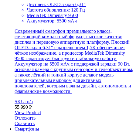
Дисплей: OLED-экран 6,31″
Частота обновления: 120 Гц
MediaTek Dimensity 9500
Аккумулятор: 5500 мАч
Современный смартфон премиального класса,
сочетающий компактный формат, высокое качество
дисплея и передовую аппаратную платформу. Плоский
OLED-экран 6,31″ с разрешением 1,5K обеспечивает
чёткое изображение, а процессор MediaTek Dimensity
9500 гарантирует быструю и стабильную работу.
Аккумулятор на 5500 мАч с поддержкой зарядки 90 Вт,
основная камера с крупным сенсором и телеобъективом,
а также лёгкий и тонкий корпус делают модель
привлекательным выбором для активных
пользователей, которым важны дизайн, автономность и
флагманские возможности.
SKU: n/a
55 990
Р
View Product
Отложить
Сравнить
Смартфоны