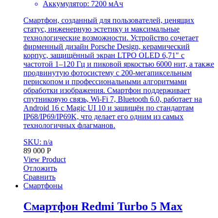
Аккумулятор: 7200 мАч
Смартфон, созданный для пользователей, ценящих
статус, инженерную эстетику и максимальные
технологические возможности. Устройство сочетает
фирменный дизайн Porsche Design, керамический
корпус, защищённый экран LTPO OLED 6,71″ с
частотой 1–120 Гц и пиковой яркостью 6000 нит, а также
продвинутую фотосистему с 200-мегапиксельным
перископом и профессиональными алгоритмами
обработки изображения. Смартфон поддерживает
спутниковую связь, Wi-Fi 7, Bluetooth 6.0, работает на
Android 16 с Magic UI 10 и защищён по стандартам
IP68/IP69/IP69K, что делает его одним из самых
технологичных флагманов.
SKU: n/a
89 000
Р
View Product
Отложить
Сравнить
Смартфоны
Смартфон Redmi Turbo 5 Max