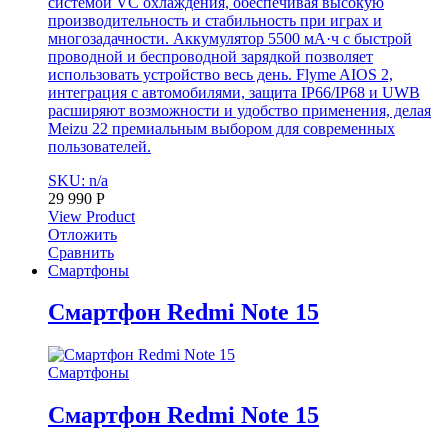
системой VC охлаждения, обеспечивая высокую
производительность и стабильность при играх и
многозадачности. Аккумулятор 5500 мА·ч с быстрой
проводной и беспроводной зарядкой позволяет
использовать устройство весь день. Flyme AIOS 2,
интеграция с автомобилями, защита IP66/IP68 и UWB
расширяют возможности и удобство применения, делая
Meizu 22 премиальным выбором для современных
пользователей.
SKU: n/a
29 990
Р
View Product
Отложить
Сравнить
Смартфоны
Смартфон Redmi Note 15
Смартфоны
Смартфон Redmi Note 15