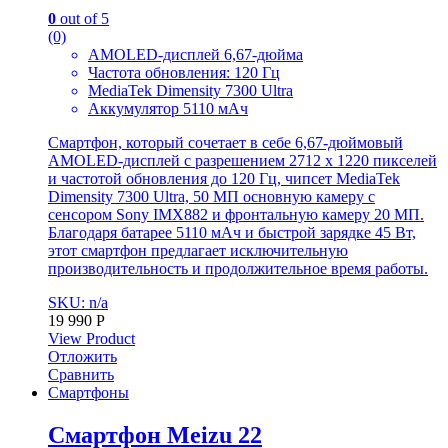
0
out of 5
(0)
AMOLED-дисплей 6,67-дюйма
Частота обновления: 120 Гц
MediaTek Dimensity 7300 Ultra
Аккумулятор 5110 мАч
Смартфон, который сочетает в себе 6,67-дюймовый
AMOLED-дисплей с разрешением 2712 x 1220 пикселей
и частотой обновления до 120 Гц, чипсет MediaTek
Dimensity 7300 Ultra, 50 МП основную камеру с
сенсором Sony IMX882 и фронтальную камеру 20 МП.
Благодаря батарее 5110 мАч и быстрой зарядке 45 Вт,
этот смартфон предлагает исключительную
производительность и продолжительное время работы.
SKU: n/a
19 990
Р
View Product
Отложить
Сравнить
Смартфоны
Смартфон Meizu 22