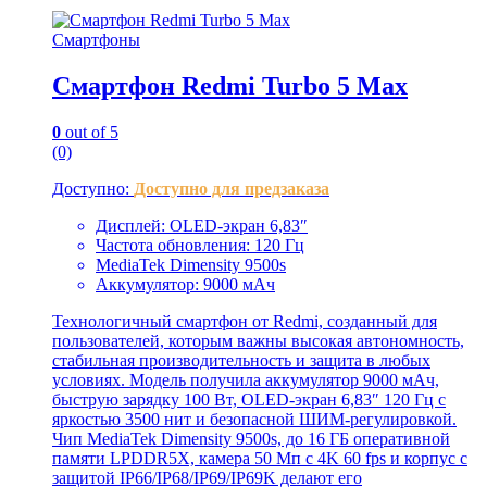
Смартфоны
Смартфон Redmi Turbo 5 Max
0
out of 5
(0)
Доступно:
Доступно для предзаказа
Дисплей: OLED-экран 6,83″
Частота обновления: 120 Гц
MediaTek Dimensity 9500s
Аккумулятор: 9000 мАч
Технологичный смартфон от Redmi, созданный для
пользователей, которым важны высокая автономность,
стабильная производительность и защита в любых
условиях. Модель получила аккумулятор 9000 мАч,
быструю зарядку 100 Вт, OLED-экран 6,83″ 120 Гц с
яркостью 3500 нит и безопасной ШИМ-регулировкой.
Чип MediaTek Dimensity 9500s, до 16 ГБ оперативной
памяти LPDDR5X, камера 50 Мп с 4K 60 fps и корпус с
защитой IP66/IP68/IP69/IP69K делают его