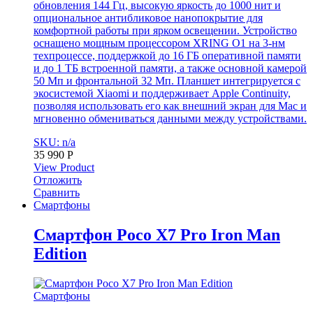
обновления 144 Гц, высокую яркость до 1000 нит и
опциональное антибликовое нанопокрытие для
комфортной работы при ярком освещении. Устройство
оснащено мощным процессором XRING O1 на 3-нм
техпроцессе, поддержкой до 16 ГБ оперативной памяти
и до 1 ТБ встроенной памяти, а также основной камерой
50 Мп и фронтальной 32 Мп. Планшет интегрируется с
экосистемой Xiaomi и поддерживает Apple Continuity,
позволяя использовать его как внешний экран для Mac и
мгновенно обмениваться данными между устройствами.
SKU: n/a
35 990
Р
View Product
Отложить
Сравнить
Смартфоны
Смартфон Poco X7 Pro Iron Man
Edition
Смартфоны