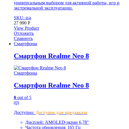
универсальным выбором для активной работы, игр и
экстремальной эксплуатации.
SKU: n/a
27 990
Р
View Product
Отложить
Сравнить
Смартфоны
Смартфон Realme Neo 8
Смартфоны
Смартфон Realme Neo 8
0
out of 5
(0)
Доступно:
Доступно для предзаказа
Дисплей: AMOLED-экран 6,78″
Частота обновления: 165 Гц