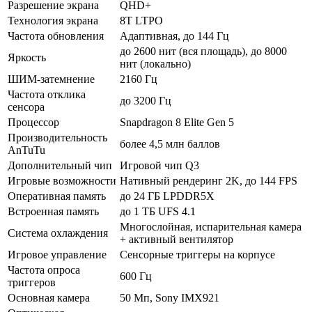
Разрешение экрана
QHD+
Технология экрана
8T LTPO
Частота обновления
Адаптивная, до 144 Гц
до 2600 нит (вся площадь), до 8000
Яркость
нит (локально)
ШИМ-затемнение
2160 Гц
Частота отклика
до 3200 Гц
сенсора
Процессор
Snapdragon 8 Elite Gen 5
Производительность
более 4,5 млн баллов
AnTuTu
Дополнительный чип
Игровой чип Q3
Игровые возможности
Нативный рендеринг 2K, до 144 FPS
Оперативная память
до 24 ГБ LPDDR5X
Встроенная память
до 1 ТБ UFS 4.1
Многослойная, испарительная камера
Система охлаждения
+ активный вентилятор
Игровое управление
Сенсорные триггеры на корпусе
Частота опроса
600 Гц
триггеров
Основная камера
50 Мп, Sony IMX921