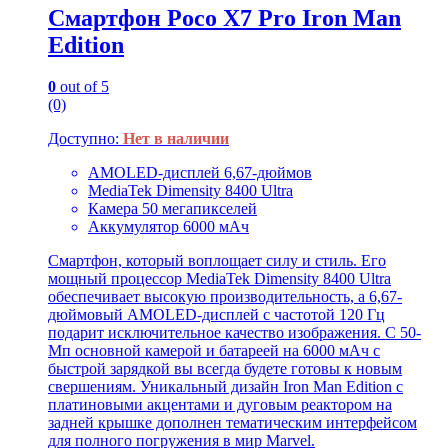
Смартфон Poco X7 Pro Iron Man
Edition
0
out of 5
(0)
Доступно:
Нет в наличии
AMOLED-дисплей 6,67-дюймов
MediaTek Dimensity 8400 Ultra
Камера 50 мегапикселей
Аккумулятор 6000 мАч
Смартфон, который воплощает силу и стиль. Его
мощный процессор MediaTek Dimensity 8400 Ultra
обеспечивает высокую производительность, а 6,67-
дюймовый AMOLED-дисплей с частотой 120 Гц
подарит исключительное качество изображения. С 50-
Мп основной камерой и батареей на 6000 мАч с
быстрой зарядкой вы всегда будете готовы к новым
свершениям. Уникальный дизайн Iron Man Edition с
платиновыми акцентами и дуговым реактором на
задней крышке дополнен тематическим интерфейсом
для полного погружения в мир Marvel.