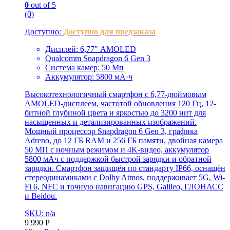
0
out of 5
(0)
Доступно:
Доступно для предзаказа
Дисплей: 6,77″ AMOLED
Qualcomm Snapdragon 6 Gen 3
Система камер: 50 Мп
Аккумулятор: 5800 мА·ч
Высокотехнологичный смартфон с 6,77-дюймовым
AMOLED-дисплеем, частотой обновления 120 Гц, 12-
битной глубиной цвета и яркостью до 3200 нит для
насыщенных и детализированных изображений.
Мощный процессор Snapdragon 6 Gen 3, графика
Adreno, до 12 ГБ RAM и 256 ГБ памяти, двойная камера
50 МП с ночным режимом и 4K-видео, аккумулятор
5800 мАч с поддержкой быстрой зарядки и обратной
зарядки. Смартфон защищён по стандарту IP66, оснащён
стереодинамиками с Dolby Atmos, поддерживает 5G, Wi-
Fi 6, NFC и точную навигацию GPS, Galileo, ГЛОНАСС
и Beidou.
SKU: n/a
9 990
Р