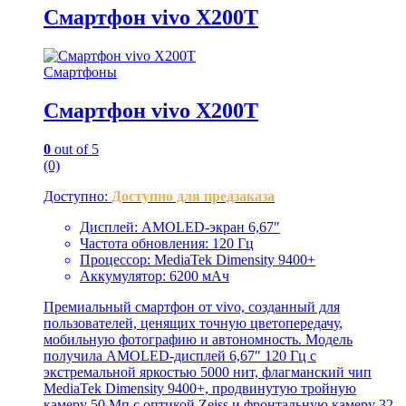
Смартфон vivo X200T
Смартфоны
Смартфон vivo X200T
0
out of 5
(0)
Доступно:
Доступно для предзаказа
Дисплей: AMOLED-экран 6,67″
Частота обновления: 120 Гц
Процессор: MediaTek Dimensity 9400+
Аккумулятор: 6200 мАч
Премиальный смартфон от vivo, созданный для
пользователей, ценящих точную цветопередачу,
мобильную фотографию и автономность. Модель
получила AMOLED-дисплей 6,67″ 120 Гц с
экстремальной яркостью 5000 нит, флагманский чип
MediaTek Dimensity 9400+, продвинутую тройную
камеру 50 Мп с оптикой Zeiss и фронтальную камеру 32