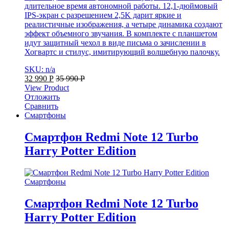
длительное время автономной работы. 12,1-дюймовый
IPS-экран с разрешением 2,5K дарит яркие и
реалистичные изображения, а четыре динамика создают
эффект объемного звучания. В комплекте с планшетом
идут защитный чехол в виде письма о зачислении в
Хогвартс и стилус, имитирующий волшебную палочку.
SKU: n/a
32 990
Р
35 990
Р
View Product
Отложить
Сравнить
Смартфоны
Смартфон Redmi Note 12 Turbo
Harry Potter Edition
Смартфоны
Смартфон Redmi Note 12 Turbo
Harry Potter Edition