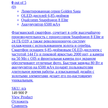
0
out of 5
(0)
Лимитированная серия Golden Saga
OLED-дисплей 6,85-дюймов
Qualcomm Snapdragon 8 Elite
Аккумулятор 6500 мАч
Флагманский смартфон, сочетает в себе высочайшую
производительность с процессором Snapdragon 8 Elite и
24 ГБ ОЗУ, а также революционную систему
охлаждения с использованием золота и серебра.
Смартфон оснащен 6,85-дюймовым OLED-дисплеем с
частотой 144 Гц и пиковой яркостью 2000 нит, а камера
на 50 Мп с OIS и фронтальная камера под экраном
обеспечивают отличные фото. Быстрая зарядка 80 Вт и
аккумулятор на 6500 мАч подарят пользователям
длительное время работы, а изысканный дизайн с
золотыми элементами делает его по-настоящему
уникальным.
SKU: n/a
149 900
Р
View Product
Отложить
Сравнить