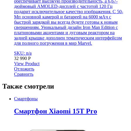
обеспечивает высокую производительность, а 6,67-
дюймовый AMOLED-дисплей с частотой 120 Гц
подарит исключительное качество изображения. С 50-
Мп основной камерой и батареей на 6000 мАч с
быстрой зарядкой вы всегда будете готовы к новым
свершениям. Уникальный дизайн Iron Man Edition с
платиновыми акцентами и дуговым реактором на
задней крышке дополнен тематическим интерфейсом
для полного погружения в мир Marvel.
SKU: n/a
32 990
Р
View Product
Отложить
Сравнить
Также смотрели
Смартфоны
Смартфон Xiaomi 15T Pro