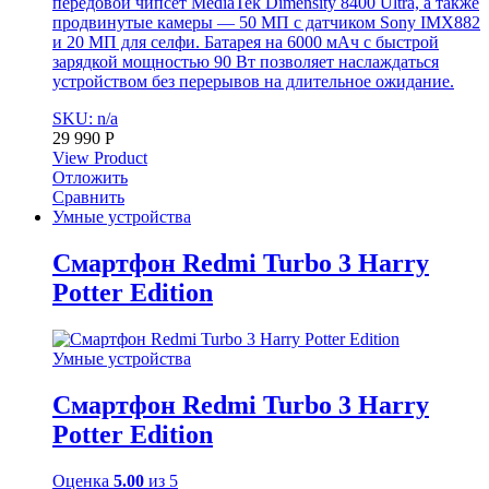
передовой чипсет MediaTek Dimensity 8400 Ultra, а также
продвинутые камеры — 50 МП с датчиком Sony IMX882
и 20 МП для селфи. Батарея на 6000 мАч с быстрой
зарядкой мощностью 90 Вт позволяет наслаждаться
устройством без перерывов на длительное ожидание.
SKU: n/a
29 990
Р
View Product
Отложить
Сравнить
Умные устройства
Смартфон Redmi Turbo 3 Harry
Potter Edition
Умные устройства
Смартфон Redmi Turbo 3 Harry
Potter Edition
Оценка
5.00
из 5