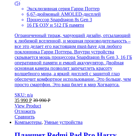
(5)
Эксклюзивная серия Гарри Поттер
6,67-дюймовый AMOLED-дисплей
Процессор Snapdragon 8s Gen 3
16 ГБ ОЗУ и 512 ГБ памяти
Ограниченный тираж, чарующий дизайн, отсылающий
к любимой вселенной, и мощная производительность –
все это делает его настоящим must-have для любого
поклонника Гарри Поттера. Внутри устройства
скрывается мощь процессора Snapdragon 8s Gen 3, 16 ГБ
оперативной памяти и емкий аккумулятор. Двойная
основная камера позволит запечатлеть красоту
волшебного мира, а яркий дисплей с защитой глаз
обеспечит комфортное использование. Это больше, чем
просто смартфон. Это ваш билет в мир Хогвартса.
SKU: n/a
35 990
Р
39 990
Р
View Product
Отложить
Сравнить
Компьютеры
,
Умные устройства
Планшет Redmi Pad Pro Harry