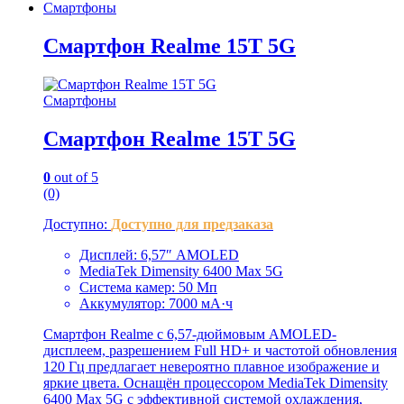
Смартфоны
Смартфон Realme 15T 5G
Смартфоны
Смартфон Realme 15T 5G
0
out of 5
(0)
Доступно:
Доступно для предзаказа
Дисплей: 6,57″ AMOLED
MediaTek Dimensity 6400 Max 5G
Система камер: 50 Мп
Аккумулятор: 7000 мА·ч
Смартфон Realme с 6,57-дюймовым AMOLED-
дисплеем, разрешением Full HD+ и частотой обновления
120 Гц предлагает невероятно плавное изображение и
яркие цвета. Оснащён процессором MediaTek Dimensity
6400 Max 5G с эффективной системой охлаждения,