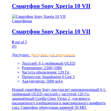
Смартфон Sony Xperia 10 VII
Смартфоны
Смартфон Sony Xperia 10 VII
0
out of 5
(0)
Доступно:
Доступно для предзаказа
Дисплей: 6,1-дюймовый OLED
Разрешение: 2340×1080
Частота обновления: 120 Гц
Процессор: Snapdragon 6 Gen 3
Аккумулятор: 5000 мАч
Новый смартфон Sony предлагает инновационный 6,1-
дюймовый OLED-дисплей с частотой 120 Гц,
защищённый Gorilla Glass Victus 2, для яркого,
насыщенного изображения и максимального комфорта
глаз. Смартфон оборудован камерой 50 МП,