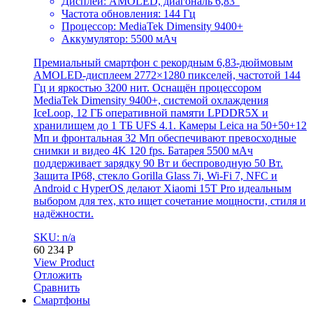
Дисплей: AMOLED, диагональ 6,83″
Частота обновления: 144 Гц
Процессор: MediaTek Dimensity 9400+
Аккумулятор: 5500 мАч
Премиальный смартфон с рекордным 6,83-дюймовым
AMOLED-дисплеем 2772×1280 пикселей, частотой 144
Гц и яркостью 3200 нит. Оснащён процессором
MediaTek Dimensity 9400+, системой охлаждения
IceLoop, 12 ГБ оперативной памяти LPDDR5X и
хранилищем до 1 ТБ UFS 4.1. Камеры Leica на 50+50+12
Мп и фронтальная 32 Мп обеспечивают превосходные
снимки и видео 4K 120 fps. Батарея 5500 мАч
поддерживает зарядку 90 Вт и беспроводную 50 Вт.
Защита IP68, стекло Gorilla Glass 7i, Wi-Fi 7, NFC и
Android с HyperOS делают Xiaomi 15T Pro идеальным
выбором для тех, кто ищет сочетание мощности, стиля и
надёжности.
SKU: n/a
60 234
Р
View Product
Отложить
Сравнить
Смартфоны