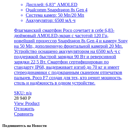
Дисплей: 6,83″ AMOLED
Qualcomm Snapdragon 8s Gen 4
Система камер: 50 Мп/20 Мп
Аккумулятор: 6500 мА·ч
Флагманский смартфон Poco сочетает в себе 6,83-
дюймовый AMOLED-экран с частотой 120 Гц,
новейший процессор Snapdragon 8s Gen 4 и камеру Sony
на 50 Мп, дополненную фронтальной камерой 20 Мп.
Устройство оснащено аккумулятором на 6500 мА·ч с
поддержкой быстрой зарядки 90 Вт и реверсивной
зарядки 22,5 Вт. Смартфон сертифицирован по
стандарту IP68, выдерживает изгиб до 70 кг и имеет
стереодинамики с подэкранным сканером отпечатков
пальцев. Poco F7 создан для тех, кто ценит мощность,
стиль и надёжность в одном устройстве.
SKU: n/a
28 940
Р
View Product
Отложить
Сравнить
Подпишитесь на Новости