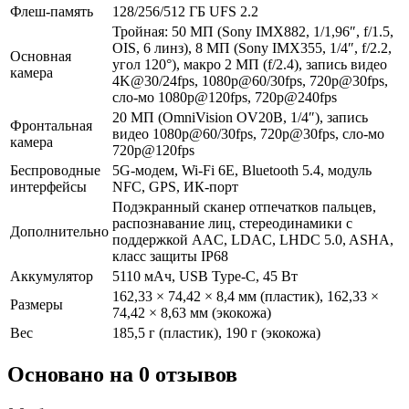
Флеш-память
128/256/512 ГБ UFS 2.2
Тройная: 50 МП (Sony IMX882, 1/1,96″, f/1.5,
OIS, 6 линз), 8 МП (Sony IMX355, 1/4″, f/2.2,
Основная
угол 120°), макро 2 МП (f/2.4), запись видео
камера
4K@30/24fps, 1080p@60/30fps, 720p@30fps,
сло-мо 1080p@120fps, 720p@240fps
20 МП (OmniVision OV20B, 1/4″), запись
Фронтальная
видео 1080p@60/30fps, 720p@30fps, сло-мо
камера
720p@120fps
Беспроводные
5G-модем, Wi-Fi 6E, Bluetooth 5.4, модуль
интерфейсы
NFC, GPS, ИК-порт
Подэкранный сканер отпечатков пальцев,
распознавание лиц, стереодинамики с
Дополнительно
поддержкой AAC, LDAC, LHDC 5.0, ASHA,
класс защиты IP68
Аккумулятор
5110 мАч, USB Type-C, 45 Вт
162,33 × 74,42 × 8,4 мм (пластик), 162,33 ×
Размеры
74,42 × 8,63 мм (экокожа)
Вес
185,5 г (пластик), 190 г (экокожа)
Основано на 0 отзывов