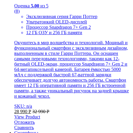
Оценка
5.00
из 5
(8)
Эксклюзивная серия Гарри Поттер
Ультратонкий OLED-дисплей
Процессор Snapdragon 7+ Gen 2
12 ГБ ОЗУ и 256 ГБ памяти
Окунитесь в мир волшебства и технологий. Мощный и
функциональный смартфон с эксклюзивным дизайном,
выполненным в стиле Гарри Поттера. Он оснащен
самыми передовыми технологиями, такими как 12-
битный OLED-экран, процессор Snapdragon 7+ Gen 2 и
64-мегапиксельной камерой. Батарея ёмкостью 5000
мАч с поддержкой быстрой 67-ваттной зарядки
обеспечивает долгую автономность работы. Смартфон
имеет 12 ГБ оперативной памяти и 256 ГБ встроенной
памяти, а также уникальный рисунок на задней крышке
и кожаный чехол.
SKU: n/a
28 990
Р
32 990
Р
View Product
Отложить
Сравнить
Смартфоны