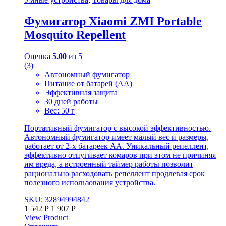
Фумигатор Xiaomi ZMI Portable
Mosquito Repellent
Оценка
5.00
из 5
(3)
Автономный фумигатор
Питание от батарей (АА)
Эффективная защита
30 дней работы
Вес: 50 г
Портативный фумигатор с высокой эффективностью.
Автономный фумигатор имеет малый вес и размеры,
работает от 2-х батареек АА. Уникальный репеллент,
эффективно отпугивает комаров при этом не причиняя
им вреда, а встроенный таймер работы позволит
рационально расходовать репеллент продлевая срок
полезного использования устройства.
SKU: 32894994842
1 542
Р
1 907
Р
View Product