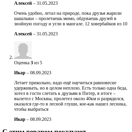
Алексей
–
31.05.2023
Очень удобно, летал на природе, пока друзья жарили
шашлыки – пролетаешь мимо, обдуваешь друзей в
знойную погоду и угли в мангале. 12 ховербайков из 10
Алексей
–
31.05.2023
Оценка
3
из 5
Икар
–
08.09.2023
Летает прикольно, надо ещё научиться равновесие
удерживать, но в целом неплохо. Есть только одна беда,
хотел в гости слетать к друзьям в Питер, в итоге –
вылетел с Москвы, пролетел около 40км и разрядился,
оказался где-то в лесной глуши, кое-как нашел лесника,
чтобы выбраться
Икар
–
08.09.2023
С этим товаром покупают