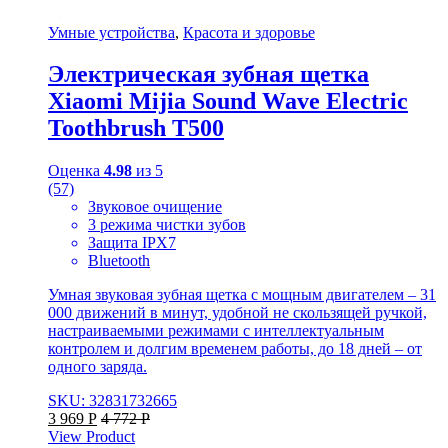
Умные устройства
,
Красота и здоровье
Электрическая зубная щетка
Xiaomi Mijia Sound Wave Electric
Toothbrush T500
Оценка
4.98
из 5
(57)
Звуковое очищение
3 режима чистки зубов
Защита IPX7
Bluetooth
Умная звуковая зубная щетка с мощным двигателем – 31
000 движений в минут, удобной не скользящей ручкой,
настраиваемыми режимами с интеллектуальным
контролем и долгим временем работы, до 18 дней – от
одного заряда.
SKU: 32831732665
3 969
Р
4 772
Р
View Product