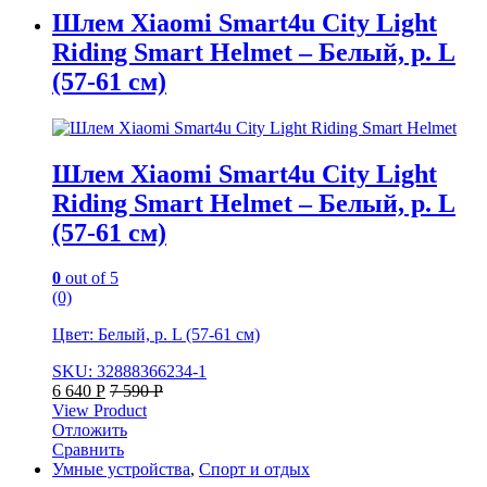
Шлем Xiaomi Smart4u City Light
Riding Smart Helmet – Белый, р. L
(57-61 см)
Шлем Xiaomi Smart4u City Light
Riding Smart Helmet – Белый, р. L
(57-61 см)
0
out of 5
(0)
Цвет: Белый, р. L (57-61 см)
SKU: 32888366234-1
6 640
Р
7 590
Р
View Product
Отложить
Сравнить
Умные устройства
,
Спорт и отдых