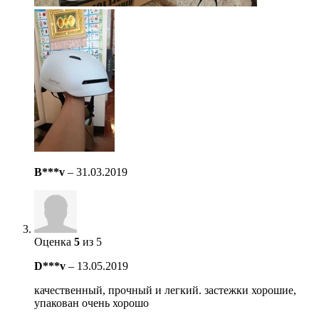
B***v
–
31.03.2019
Оценка
5
из 5
D***v
–
13.05.2019
качественный, прочный и легкий. застежки хорошие,
упакован очень хорошо