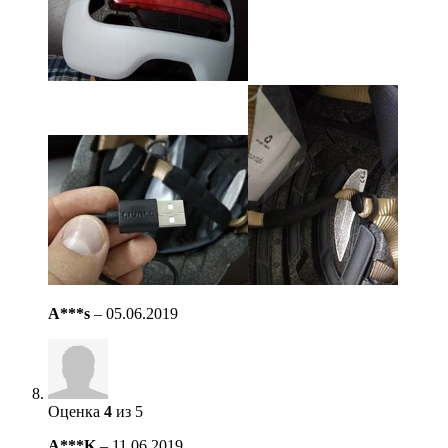
A***s
–
05.06.2019
Оценка
4
из 5
A***K
–
11.06.2019