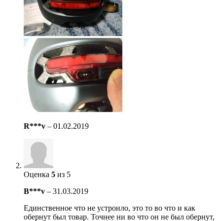
R***v
–
01.02.2019
Оценка
5
из 5
B***v
–
31.03.2019
Единственное что не устроило, это то во что и как
обернут был товар. Точнее ни во что он не был обернут,