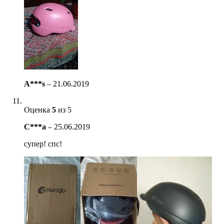
A***s
–
21.06.2019
Оценка
5
из 5
C***a
–
25.06.2019
супер! спс!