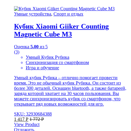
Умные устройства
,
Спорт и отдых
Кубик Xiaomi Giiker Counting
Magnetic Cube M3
Оценка
5.00
из 5
(3)
Умный Кубик Рубика
Синхронизация со смартфоном
Игра и обучение
Умный кубик Рубика – отлично помогает провести
время. Это не обычный кубик Рубика. Он состоит из
более 300 деталей. Оснащен bluetooth, а также батареей,
заряда которой хватает на 30 часов пользования. Вы
можете синхронизировать кубик со смартфоном, что
открывает ряд новых возможностей для игр.
SKU: 32930684388
1 417
Р
1 772
Р
View Product
Отложить