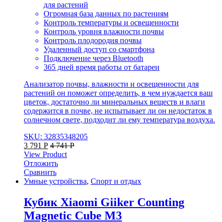
для растений
Огромная база данных по растениям
Контроль температуры и освещенности
Контроль уровня влажности почвы
Контроль плодородия почвы
Удаленный доступ со смартфона
Подключение через Bluetooth
365 дней время работы от батареи
Анализатор почвы, влажности и освещенности для
растений он поможет определить, в чем нуждается ваш
цветок, достаточно ли минеральных веществ и влаги
содержится в почве, не испытывает ли он недостаток в
солнечном свете, подходит ли ему температура воздуха.
SKU: 32835348205
3 791
Р
4 741
Р
View Product
Отложить
Сравнить
Умные устройства
,
Спорт и отдых
Кубик Xiaomi Giiker Counting
Magnetic Cube M3