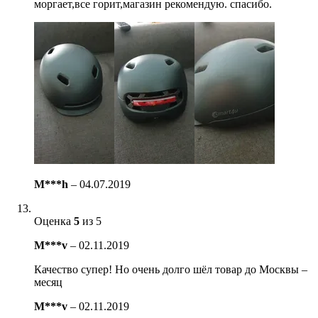
моргает,все горит,магазин рекомендую. спасибо.
M***h
–
04.07.2019
Оценка
5
из 5
M***v
–
02.11.2019
Качество супер! Но очень долго шёл товар до Москвы –
месяц
M***v
–
02.11.2019