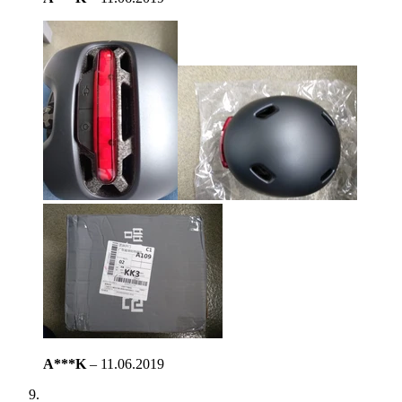
A***K
–
11.06.2019