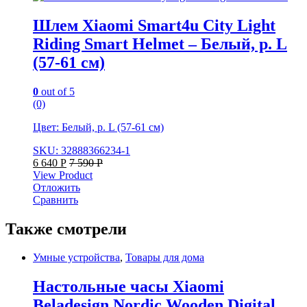
Шлем Xiaomi Smart4u City Light
Riding Smart Helmet – Белый, р. L
(57-61 см)
0
out of 5
(0)
Цвет: Белый, р. L (57-61 см)
SKU: 32888366234-1
6 640
Р
7 590
Р
View Product
Отложить
Сравнить
Также смотрели
Умные устройства
,
Товары для дома
Настольные часы Xiaomi
Beladesign Nordic Wooden Digital