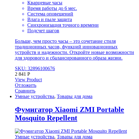
Кварцевые часы
Время работы до 6 мес.
Система оповещений
Влага и пыле защита
Синхронизация точного времени
Подсчет шагов
Больше, чем просто часы – это сочетание стиля
традиционных часов, функций инновационных
устройств и надежности. Откройте новые возможности
для здорового и сбалансированного образа жизни.
SKU: 32896100676
2 841
Р
View Product
Отложить
Сравнить
Умные устройства
,
Товары для дома
Фумигатор Xiaomi ZMI Portable
Mosquito Repellent
Умные устройства
,
Товары для дома