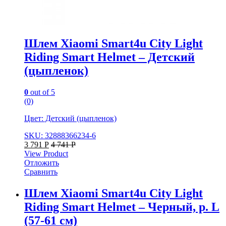
Шлем Xiaomi Smart4u City Light
Riding Smart Helmet – Детский
(цыпленок)
0
out of 5
(0)
Цвет: Детский (цыпленок)
SKU: 32888366234-6
3 791
Р
4 741
Р
View Product
Отложить
Сравнить
Шлем Xiaomi Smart4u City Light
Riding Smart Helmet – Черный, р. L
(57-61 см)