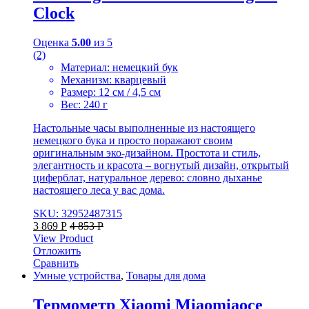
Clock
Оценка
5.00
из 5
(2)
Материал: немецкий бук
Механизм: кварцевый
Размер: 12 см / 4,5 см
Вес: 240 г
Настольные часы выполненные из настоящего
немецкого бука и просто поражают своим
оригинальным эко-дизайном. Простота и стиль,
элегантность и красота – вогнутый дизайн, открытый
циферблат, натуральное дерево: словно дыханье
настоящего леса у вас дома.
SKU: 32952487315
3 869
Р
4 853
Р
View Product
Отложить
Сравнить
Умные устройства
,
Товары для дома
Термометр Xiaomi Miaomiaoce