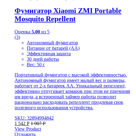
Фумигатор Xiaomi ZMI Portable
Mosquito Repellent
Оценка
5.00
из 5
(3)
Автономный фумигатор
Питание от батарей (АА)
Эффективная защита
30 дней работы
Вес: 50 г
Портативный фумигатор с высокой эффективностью.
Автономный фумигатор имеет малый вес и размеры,
работает от 2-х батареек АА. Уникальный репеллент,
эффективно отпугивает комаров при этом не причиняя
им вреда, а встроенный таймер работы позволит
рационально расходовать репеллент продлевая срок
полезного использования устройства.
SKU: 32894994842
1 542
Р
1 907
Р
View Product
Отложить