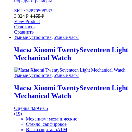
порадуют размеры.
SKU: 32870598287
3 324
Р
4 155
Р
View Product
Отложить
Сравнить
Умные устройства
,
Умные часы
Часы Xiaomi TwentySeventeen Light
Mechanical Watch
Умные устройства
,
Умные часы
Часы Xiaomi TwentySeventeen Light
Mechanical Watch
Оценка
4.89
из 5
(19)
Механизм: механические
Стекло: сапфировое
Влагозащита: 5АТМ