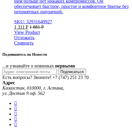
ним больше нет никаких компромиссов. Он
обеспечивает быстрое, простое и комфортное бритье без
неприятных ощущений.
SKU: 32931649927
1 311
Р
1 881
Р
View Product
Отложить
Сравнить
Подпишитесь на Новости
...и узнавайте о новинках
первыми
Подписаться
Есть вопросы? Звоните!
+7 (747) 251 23 70
Адрес
Казахстан, 010000, г. Астана,
ул. Достык 9 оф. 562