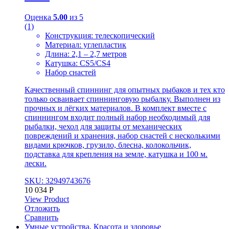
Оценка
5.00
из 5
(1)
Конструкция: телескопический
Материал: углепластик
Длина: 2,1 – 2,7 метров
Катушка: CS5/CS4
Набор снастей
Качественный спиннинг для опытных рыбаков и тех кто
только осваивает спиннинговую рыбалку. Выполнен из
прочных и лёгких материалов. В комплект вместе с
спиннингом входит полный набор необходимый для
рыбалки, чехол для защиты от механических
повреждений и хранения, набор снастей с несколькими
видами крючков, грузило, блесна, колокольчик,
подставка для крепления на земле, катушка и 100 м.
лески.
SKU: 32949743676
10 034
Р
View Product
Отложить
Сравнить
Умные устройства
,
Красота и здоровье