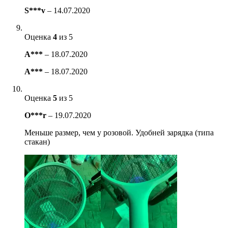
S***v
–
14.07.2020
Оценка
4
из 5
A***
–
18.07.2020
A***
–
18.07.2020
Оценка
5
из 5
O***r
–
19.07.2020
Меньше размер, чем у розовой. Удобней зарядка (типа
стакан)