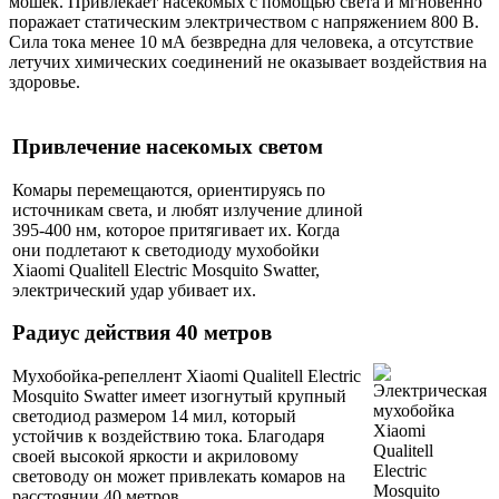
мошек. Привлекает насекомых с помощью света и мгновенно
поражает статическим электричеством с напряжением 800 В.
Сила тока менее 10 мА безвредна для человека, а отсутствие
летучих химических соединений не оказывает воздействия на
здоровье.
Привлечение насекомых светом
Комары перемещаются, ориентируясь по
источникам света, и любят излучение длиной
395-400 нм, которое притягивает их. Когда
они подлетают к светодиоду мухобойки
Xiaomi Qualitell Electric Mosquito Swatter,
электрический удар убивает их.
Радиус действия 40 метров
Мухобойка-репеллент Xiaomi Qualitell Electric
Mosquito Swatter имеет изогнутый крупный
светодиод размером 14 мил, который
устойчив к воздействию тока. Благодаря
своей высокой яркости и акриловому
световоду он может привлекать комаров на
расстоянии 40 метров.