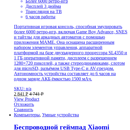
Более 6000 ретро-игр
Дисплей 3 дюйма
Трансляция на ТВ
6 часов работы
Портативная игровая консоль, способная эмулировать
более 6000 ретро-игр, включая Game Boy Advance, SNES
и тайтлы для аркадных автоматов с помощью
приложения MAME. Она оснащена расширенным
набором элементов управления, аппаратной
платформой на базе двухъядерного процессора SL4350 и
1 ГБ оперативной памяти, дисплеем с разрешением
1280×720 пикселей, а также стереодинамиками, слотом
для microSD, разъёмом USB Type-C и AV-грездом.
Автономность устройства составляет до 6 часов на
одном заряде АКБ ёмкостью 1500 мАч.
SKU: n/a
2 841
Р
4 741
Р
View Product
Отложить
Сравнить
Компьютеры
,
Умные устройства
Беспроводной геймпад Xiaomi