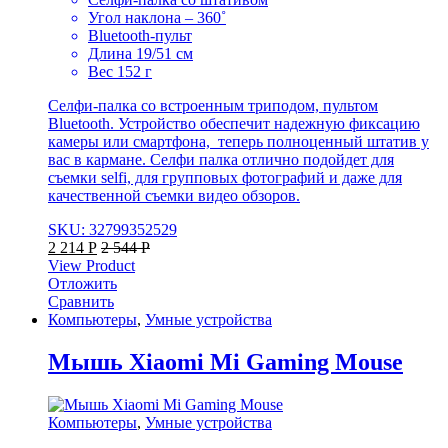
Угол наклона – 360˚
Bluetooth-пульт
Длина 19/51 см
Вес 152 г
Селфи-палка со встроенным триподом, пультом
Bluetooth. Устройство обеспечит надежную фиксацию
камеры или смартфона, теперь полноценный штатив у
вас в кармане. Селфи палка отлично подойдет для
съемки selfi, для групповых фотографий и даже для
качественной съемки видео обзоров.
SKU: 32799352529
2 214
Р
2 544
Р
View Product
Отложить
Сравнить
Компьютеры
,
Умные устройства
Мышь Xiaomi Mi Gaming Mouse
Компьютеры
,
Умные устройства