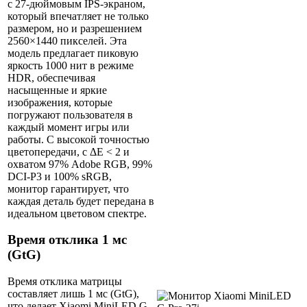
с 27-дюймовым IPS-экраном,
который впечатляет не только
размером, но и разрешением
2560×1440 пикселей. Эта
модель предлагает пиковую
яркость 1000 нит в режиме
HDR, обеспечивая
насыщенные и яркие
изображения, которые
погружают пользователя в
каждый момент игры или
работы. С высокой точностью
цветопередачи, с ΔE < 2 и
охватом 97% Adobe RGB, 99%
DCI-P3 и 100% sRGB,
монитор гарантирует, что
каждая деталь будет передана в
идеальном цветовом спектре.
Время отклика 1 мс
(GtG)
Время отклика матрицы
составляет лишь 1 мс (GtG),
что делает Xiaomi MiniLED G