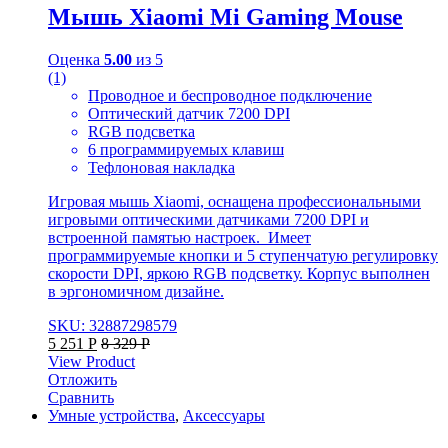
Мышь Xiaomi Mi Gaming Mouse
Оценка
5.00
из 5
(1)
Проводное и беспроводное подключение
Оптический датчик 7200 DPI
RGB подсветка
6 программируемых клавиш
Тефлоновая накладка
Игровая мышь Xiaomi, оснащена профессиональными
игровыми оптическими датчиками 7200 DPI и
встроенной памятью настроек. Имеет
программируемые кнопки и 5 ступенчатую регулировку
скорости DPI, яркою RGB подсветку. Корпус выполнен
в эргономичном дизайне.
SKU: 32887298579
5 251
Р
8 329
Р
View Product
Отложить
Сравнить
Умные устройства
,
Аксессуары