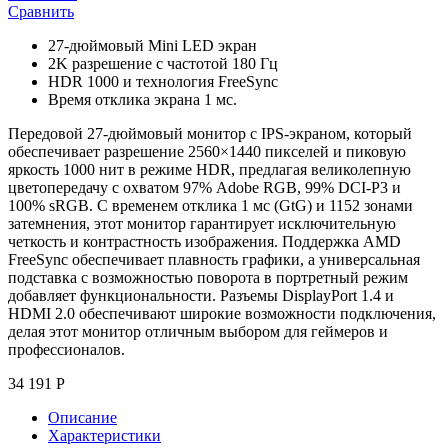
Сравнить
27-дюймовый Mini LED экран
2K разрешение с частотой 180 Гц
HDR 1000 и технология FreeSync
Время отклика экрана 1 мс.
Передовой 27-дюймовый монитор с IPS-экраном, который
обеспечивает разрешение 2560×1440 пикселей и пиковую
яркость 1000 нит в режиме HDR, предлагая великолепную
цветопередачу с охватом 97% Adobe RGB, 99% DCI-P3 и
100% sRGB. С временем отклика 1 мс (GtG) и 1152 зонами
затемнения, этот монитор гарантирует исключительную
четкость и контрастность изображения. Поддержка AMD
FreeSync обеспечивает плавность графики, а универсальная
подставка с возможностью поворота в портретный режим
добавляет функциональности. Разъемы DisplayPort 1.4 и
HDMI 2.0 обеспечивают широкие возможности подключения,
делая этот монитор отличным выбором для геймеров и
профессионалов.
34 191
Р
Описание
Характеристики