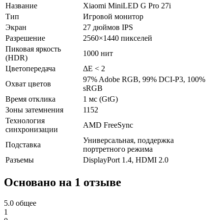
Название
Xiaomi MiniLED G Pro 27i
Тип
Игровой монитор
Экран
27 дюймов IPS
Разрешение
2560×1440 пикселей
Пиковая яркость
1000 нит
(HDR)
Цветопередача
ΔE < 2
97% Adobe RGB, 99% DCI-P3, 100%
Охват цветов
sRGB
Время отклика
1 мс (GtG)
Зоны затемнения
1152
Технология
AMD FreeSync
синхронизации
Универсальная, поддержка
Подставка
портретного режима
Разъемы
DisplayPort 1.4, HDMI 2.0
Основано на 1 отзыве
5.0
общее
1