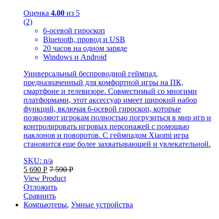
Оценка
4.00
из 5
(2)
6-осевой гироскоп
Bluetooth, провод и USB
20 часов на одном заряде
Windows и Android
Универсальный беспроводной геймпад,
предназначенный для комфортной игры на ПК,
смартфоне и телевизоре. Совместимый со многими
платформами, этот аксессуар имеет широкий набор
функций, включая 6-осевой гироскоп, которые
позволяют игрокам полностью погрузиться в мир игр и
контролировать игровых персонажей с помощью
наклонов и поворотов. С геймпадом Xiaomi игра
становится еще более захватывающей и увлекательной.
SKU: n/a
5 690
Р
7 590
Р
View Product
Отложить
Сравнить
Компьютеры
,
Умные устройства