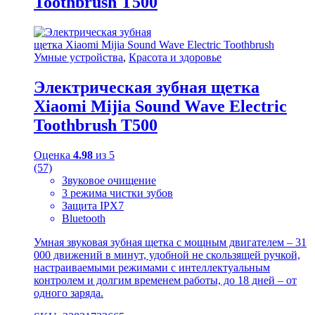
Toothbrush T500
Умные устройства
,
Красота и здоровье
Электрическая зубная щетка
Xiaomi Mijia Sound Wave Electric
Toothbrush T500
Оценка
4.98
из 5
(57)
Звуковое очищение
3 режима чистки зубов
Защита IPX7
Bluetooth
Умная звуковая зубная щетка с мощным двигателем – 31
000 движений в минут, удобной не скользящей ручкой,
настраиваемыми режимами с интеллектуальным
контролем и долгим временем работы, до 18 дней – от
одного заряда.