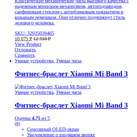
Классические механические часы высокого качества с
надежным японским механизмом, автоподзаводом,
сапфировым стеклом с антибликовым покрытием и
кожаным ремешком. Они отлично подчеркнут стиль
делового человека.
SKU: 32935039465
10 075
Р
12 510
Р
View Product
Отложить
Сравнить
Умные устройства
,
Умные часы
Фитнес-браслет Xiaomi Mi Band 3
Умные устройства
,
Умные часы
Фитнес-браслет Xiaomi Mi Band 3
Оценка
4.75
из 5
(8)
Сенсорный OLED-экран
Уведомление о входящем звонке