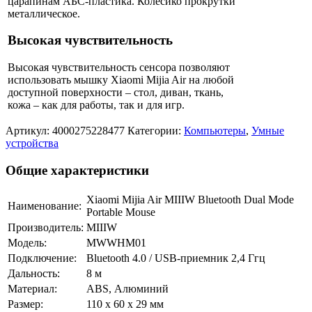
царапинам АБС-пластика. Колёсико прокрутки
металлическое.
Высокая чувствительность
Высокая чувствительность сенсора позволяют
использовать мышку Xiaomi Mijia Air на любой
доступной поверхности – стол, диван, ткань,
кожа – как для работы, так и для игр.
Артикул:
4000275228477
Категории:
Компьютеры
,
Умные
устройства
Общие характеристики
Xiaomi Mijia Air MIIIW Bluetooth Dual Mode
Наименование:
Portable Mouse
Производитель:
MIIIW
Модель:
MWWHM01
Подключение:
Bluetooth 4.0 / USB-приемник 2,4 Ггц
Дальность:
8 м
Материал:
ABS, Алюминий
Размер:
110 х 60 х 29 мм