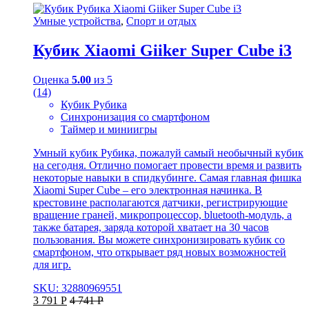
Умные устройства
,
Спорт и отдых
Кубик Xiaomi Giiker Super Cube i3
Оценка
5.00
из 5
(14)
Кубик Рубика
Синхронизация со смартфоном
Таймер и миниигры
Умный кубик Рубика, пожалуй самый необычный кубик
на сегодня. Отлично помогает провести время и развить
некоторые навыки в спидкубинге. Самая главная фишка
Xiaomi Super Cube – его электронная начинка. В
крестовине располагаются датчики, регистрирующие
вращение граней, микропроцессор, bluetooth-модуль, а
также батарея, заряда которой хватает на 30 часов
пользования. Вы можете синхронизировать кубик со
смартфоном, что открывает ряд новых возможностей
для игр.
SKU: 32880969551
3 791
Р
4 741
Р