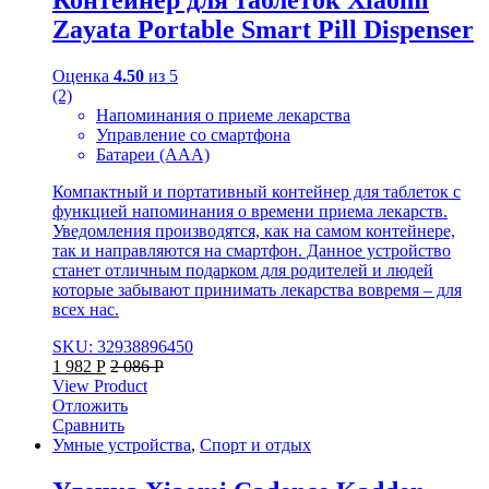
Контейнер для таблеток Xiaomi
Zayata Portable Smart Pill Dispenser
Оценка
4.50
из 5
(2)
Напоминания о приеме лекарства
Управление со смартфона
Батареи (ААА)
Компактный и портативный контейнер для таблеток с
функцией напоминания о времени приема лекарств.
Уведомления производятся, как на самом контейнере,
так и направляются на смартфон. Данное устройство
станет отличным подарком для родителей и людей
которые забывают принимать лекарства вовремя – для
всех нас.
SKU: 32938896450
1 982
Р
2 086
Р
View Product
Отложить
Сравнить
Умные устройства
,
Спорт и отдых