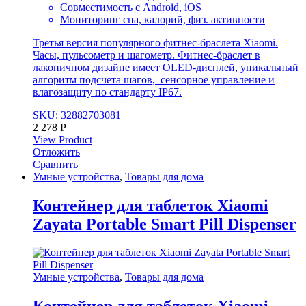
Совместимость с Android, iOS
Мониторинг сна, калорий, физ. активности
Третья версия популярного фитнес-браслета Xiaomi.
Часы, пульсометр и шагометр. Фитнес-браслет в
лаконичном дизайне имеет OLED-дисплей, уникальный
алгоритм подсчета шагов, сенсорное управление и
влагозащиту по стандарту IP67.
SKU: 32882703081
2 278
Р
View Product
Отложить
Сравнить
Умные устройства
,
Товары для дома
Контейнер для таблеток Xiaomi
Zayata Portable Smart Pill Dispenser
Умные устройства
,
Товары для дома