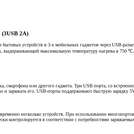
p (3USB 2A)
 бытовых устройств и 3-х мобильных гаджетов через USB-разъе
ик, выдерживающий максимальную температуру нагрева в 750 ℃. 
ука, смартфона или другого гаджета. Три USB порта, со встроен
во и заряжать его. USB-порты поддерживают быструю зарядку 5
ременно несколько устройств. При использовании многопортов
ки контролируется в соответствии с потребностями заряжаемых 