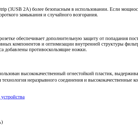
 Strip (3USB 2A) более безопасным в использовании. Если мощно
ороткого замыкания и случайного возгорания.
розетке обеспечивает дополнительную защиту от попадания пос
вных компонентов и оптимизации внутренней структуры фильт
пуса добавлены противоскользящие ножки.
спользован высококачественный огнестойкий пластик, выдерж
ая технология неразрывного соединения и высококачественные 
 устройства
A)