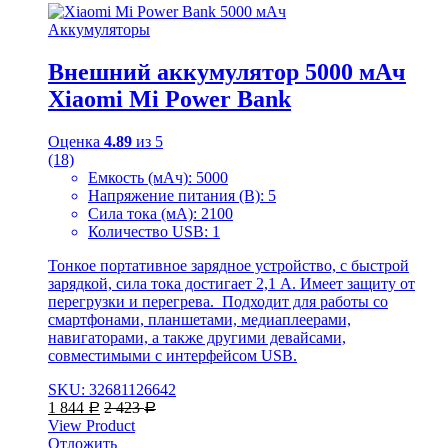
Аккумуляторы
Внешний аккумулятор 5000 мАч
Xiaomi Mi Power Bank
Оценка
4.89
из 5
(18)
Емкость (мАч): 5000
Напряжение питания (В): 5
Сила тока (мА): 2100
Количество USB: 1
Тонкое портативное зарядное устройство, с быстрой
зарядкой, сила тока достигает 2,1 А. Имеет защиту от
перегрузки и перегрева. Подходит для работы со
смартфонами, планшетами, медиаплеерами,
навигаторами, а также другими девайсами,
совместимыми с интерфейсом USB.
SKU: 32681126642
1 844
2 423
Р
Р
View Product
Отложить