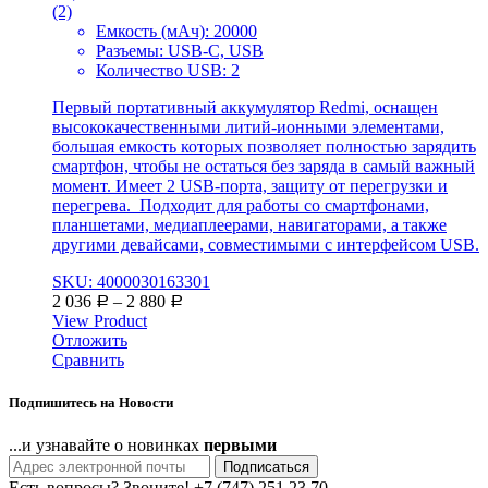
(2)
Емкость (мАч): 20000
Разъемы: USB-C, USB
Количество USB: 2
Первый портативный аккумулятор Redmi, оснащен
высококачественными литий-ионными элементами,
большая емкость которых позволяет полностью зарядить
смартфон, чтобы не остаться без заряда в самый важный
момент. Имеет 2 USB-порта, защиту от перегрузки и
перегрева. Подходит для работы со смартфонами,
планшетами, медиаплеерами, навигаторами, а также
другими девайсами, совместимыми с интерфейсом USB.
SKU: 4000030163301
2 036
–
2 880
Р
Р
View Product
Отложить
Сравнить
Подпишитесь на Новости
...и узнавайте о новинках
первыми
Подписаться
Есть вопросы? Звоните!
+7 (747) 251 23 70