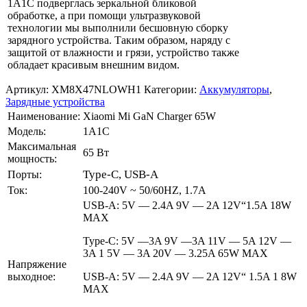
1A1C подверглась зеркальной бликовой
обработке, а при помощи ультразвуковой
технологии мы выполнили бесшовную сборку
зарядного устройства. Таким образом, наряду с
защитой от влажности и грязи, устройство также
обладает красивым внешним видом.
Артикул:
XM8X47NLOWH1
Категории:
Аккумуляторы
,
Зарядные устройства
Наименование:
Xiaomi Mi GaN Charger 65W
Модель:
1A1C
Максимальная
65 Вт
мощность:
Type-C, USB-A
Порты:
Ток:
100-240V ~ 50/60HZ, 1.7A
USB-A: 5V — 2.4A 9V — 2A 12V“1.5A 18W
MAX
Type-C: 5V —3A 9V —3A 11V — 5A 12V —
3A 1 5V — 3A 20V — 3.25A 65W MAX
Напряжение
выходное:
USB-A: 5V — 2.4A 9V — 2A 12V“ 1.5A 1 8W
MAX