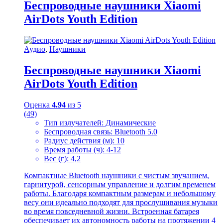
Беспроводные наушники Xiaomi
AirDots Youth Edition
Аудио
,
Наушники
Беспроводные наушники Xiaomi
AirDots Youth Edition
Оценка
4.94
из 5
(49)
Тип излучателей: Динамические
Беспроводная связь: Bluetooth 5.0
Радиус действия (м): 10
Время работы (ч): 4-12
Вес (г): 4,2
Компактные Bluetooth наушники с чистым звучанием,
гарнитурой, сенсорным управление и долгим временем
работы. Благодаря компактным размерам и небольшому
весу они идеально подходят для прослушивания музыки
во время повседневной жизни. Встроенная батарея
обеспечивает их автономность работы на протяжении 4