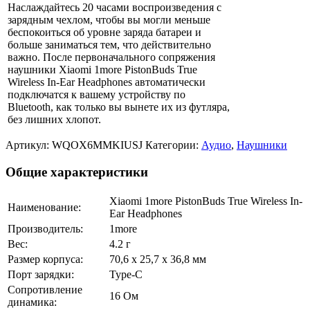
Наслаждайтесь 20 часами воспроизведения с
зарядным чехлом, чтобы вы могли меньше
беспокоиться об уровне заряда батареи и
больше заниматься тем, что действительно
важно. После первоначального сопряжения
наушники Xiaomi 1more PistonBuds True
Wireless In-Ear Headphones автоматически
подключатся к вашему устройству по
Bluetooth, как только вы вынете их из футляра,
без лишних хлопот.
Артикул:
WQOX6MMKIUSJ
Категории:
Аудио
,
Наушники
Общие характеристики
Xiaomi 1more PistonBuds True Wireless In-
Наименование:
Ear Headphones
Производитель:
1more
Вес:
4.2 г
Размер корпуса:
70,6 х 25,7 х 36,8 мм
Порт зарядки:
Type-C
Сопротивление
16 Ом
динамика: