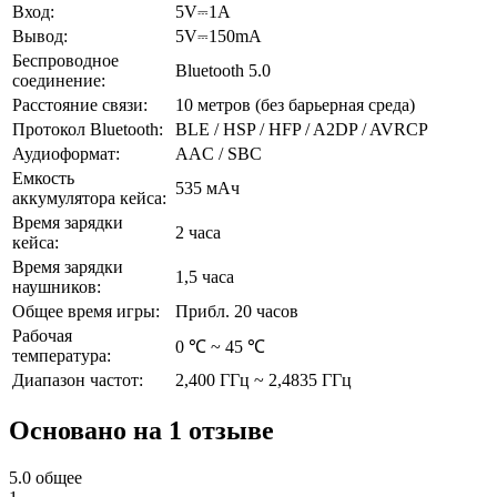
Вход:
5V⎓1A
Вывод:
5V⎓150mA
Беспроводное
Bluetooth 5.0
соединение:
Расстояние связи:
10 метров (без барьерная среда)
Протокол Bluetooth:
BLE / HSP / HFP / A2DP / AVRCP
Аудиоформат:
AAC / SBC
Емкость
535 мАч
аккумулятора кейса:
Время зарядки
2 часа
кейса:
Время зарядки
1,5 часа
наушников:
Общее время игры:
Прибл.
20 часов
Рабочая
0 ℃ ~ 45 ℃
температура:
Диапазон частот:
2,400 ГГц ~ 2,4835 ГГц
Основано на 1 отзыве
5.0
общее