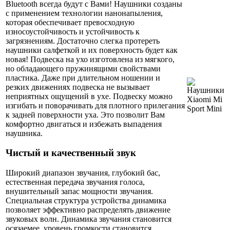
Bluetooth всегда будут с Вами! Наушники созданы
с применением технологии нанонапыления,
которая обеспечивает превосходную
износоустойчивость и устойчивость к
загрязнениям. Достаточно слегка протереть
наушники салфеткой и их поверхность будет как
новая! Подвеска на ухо изготовлена из мягкого,
но обладающего пружинящими свойствами
пластика. Даже при длительном ношении и
резких движениях подвеска не вызывает
неприятных ощущений в ухе. Подвеску можно
изгибать и поворачивать для плотного прилегания
к задней поверхности уха. Это позволит Вам
комфортно двигаться и избежать выпадения
наушника.
Чистый и качественный звук
Широкий диапазон звучания, глубокий бас,
естественная передача звучания голоса,
внушительный запас мощности звучания.
Специальная структура устройства динамика
позволяет эффективно распределять движение
звуковых волн. Динамика звучания становится
осязаемее, уровень громкости становится