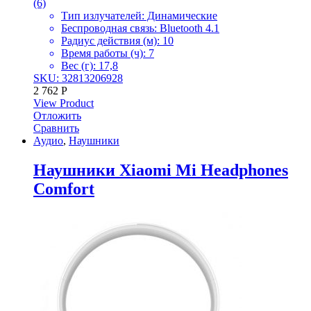
(6)
Тип излучателей: Динамические
Беспроводная связь: Bluetooth 4.1
Радиус действия (м): 10
Время работы (ч): 7
Вес (г): 17,8
SKU: 32813206928
2 762
Р
View Product
Отложить
Сравнить
Аудио
,
Наушники
Наушники Xiaomi Mi Headphones
Comfort