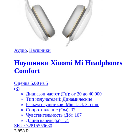
Аудио
,
Наушники
Наушники Xiaomi Mi Headphones
Comfort
Оценка
5.00
из 5
(3)
Диапазон частот (Гц): от 20 до 40 000
Тип излучателей: Динамические
Разъем наушников: Mini Jack 3.5 mm
Сопротивление (Ом): 32
Чувствительность (Дб): 107
Длина кабеля (м): 1.4
SKU: 32815559630
3 858
Р