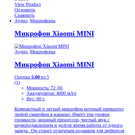
View Product
Отложить
Сравнить
Аудио
,
Микрофоны
Микрофон Xiaomi MINI
Аудио
,
Микрофоны
Микрофон Xiaomi MINI
Оценка
5.00
из 5
(1)
Мощность: 72 Дб
Аккумулятор: 4000 мАч
Вес: 60 г.
Компактный и легкий микрофон который превратит
любой смартфон в караоке. Имеет три уровня
громкости, мощный процессор, чистый звук с
шумоподавлением и долгое время работы от одного
заряда. Он станет отличным подарком для любителя