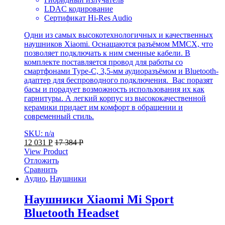
LDAC кодирование
Сертификат Hi-Res Audio
Одни из самых высокотехнологичных и качественных
наушников Xiaomi. Оснащаются разъёмом MMCX, что
позволяет подключать к ним сменные кабели. В
комплекте поставляется провод для работы со
смартфонами Type-C, 3,5-мм аудиоразъёмом и Bluetooth-
адаптер для беспроводного подключения. Вас поразят
басы и порадует возможность использования их как
гарнитуры. А легкий корпус из высококачественной
керамики придает им комфорт в обращении и
современный стиль.
SKU: n/a
12 031
Р
17 384
Р
View Product
Отложить
Сравнить
Аудио
,
Наушники
Наушники Xiaomi Mi Sport
Bluetooth Headset