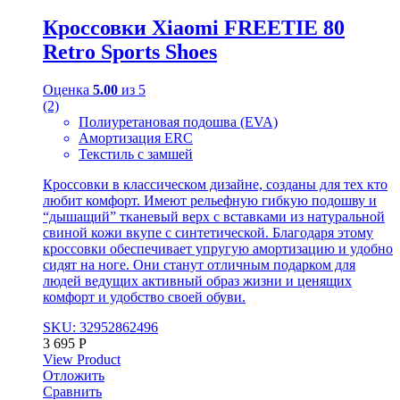
Кроссовки Xiaomi FREETIE 80
Retro Sports Shoes
Оценка
5.00
из 5
(2)
Полиуретановая подошва (EVA)
Амортизация ERC
Текстиль с замшей
Кроссовки в классическом дизайне, созданы для тех кто
любит комфорт. Имеют рельефную гибкую подошву и
“дышащий” тканевый верх с вставками из натуральной
свиной кожи вкупе с синтетической. Благодаря этому
кроссовки обеспечивает упругую амортизацию и удобно
сидят на ноге. Они станут отличным подарком для
людей ведущих активный образ жизни и ценящих
комфорт и удобство своей обуви.
SKU: 32952862496
3 695
Р
View Product
Отложить
Сравнить