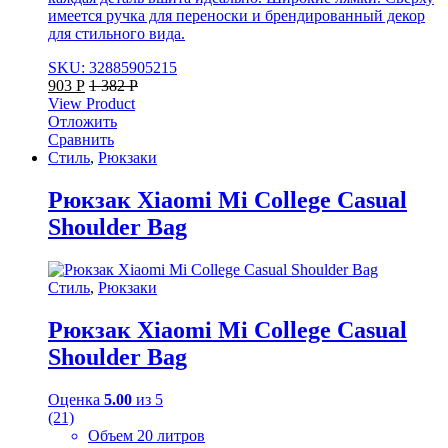
имеется ручка для переноски и брендированный декор
для стильного вида.
SKU: 32885905215
903
Р
1 382
Р
View Product
Отложить
Сравнить
Стиль
,
Рюкзаки
Рюкзак Xiaomi Mi College Casual
Shoulder Bag
Стиль
,
Рюкзаки
Рюкзак Xiaomi Mi College Casual
Shoulder Bag
Оценка
5.00
из 5
(21)
Объем 20 литров