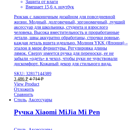
Защита от влаги
Вмещает 15,6 д. ноутбук
Рюкзак с лаконичным дизайном для повседневной
жизни. Модный, долговечный, эргономичный, лучший
аксессуар для школьника, студента и взрослого
человека. Высока вместительность и проработанные
детали, швы аккуратно обработаны, строчки ровные,
каждая деталь вшита идеально. Молния YKK (Япония) –
эталон в мире фурнитуры. Регулировка длины
лямок. Сверху имеется ручка для переноски, ее не
забыли «одеть» в чехол, чтобы руки не чувствовали
дискомфорт. Кожаный декор для стильного вида.
SKU: 32817144389
3 486
Р
4 714
Р
View Product
Отложить
Сравнить
Стиль
,
Аксессуары
Ручка Xiaomi MiJia Mi Pen
Стиль
,
Аксессуары