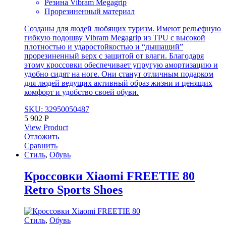
Резина Vibram Megagrip
Прорезиненный материал
Созданы для людей любящих туризм. Имеют рельефную
гибкую подошву Vibram Megagrip из TPU с высокой
плотностью и ударостойкостью и “дышащий”
прорезиненный верх с защитой от влаги. Благодаря
этому кроссовки обеспечивает упругую амортизацию и
удобно сидят на ноге. Они станут отличным подарком
для людей ведущих активный образ жизни и ценящих
комфорт и удобство своей обуви.
SKU: 32950050487
5 902
Р
View Product
Отложить
Сравнить
Стиль
,
Обувь
Кроссовки Xiaomi FREETIE 80
Retro Sports Shoes
Стиль
,
Обувь