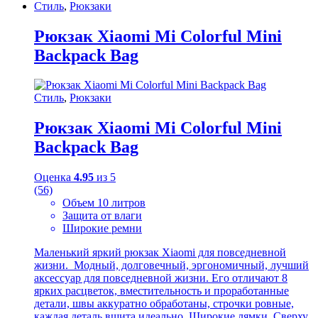
Стиль
,
Рюкзаки
Рюкзак Xiaomi Mi Colorful Mini
Backpack Bag
Стиль
,
Рюкзаки
Рюкзак Xiaomi Mi Colorful Mini
Backpack Bag
Оценка
4.95
из 5
(56)
Объем 10 литров
Защита от влаги
Широкие ремни
Маленький яркий рюкзак Xiaomi для повседневной
жизни. Модный, долговечный, эргономичный, лучший
аксессуар для повседневной жизни. Его отличают 8
ярких расцветок, вместительность и проработанные
детали, швы аккуратно обработаны, строчки ровные,
каждая деталь вшита идеально. Широкие лямки. Сверху