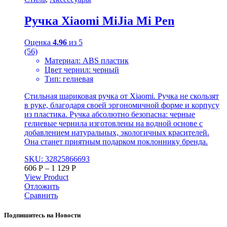
Ручка Xiaomi MiJia Mi Pen
Оценка
4.96
из 5
(56)
Материал: ABS пластик
Цвет чернил: черный
Тип: гелиевая
Стильная шариковая ручка от Xiaomi. Ручка не скользят
в руке, благодаря своей эргономичной форме и корпусу
из пластика. Ручка абсолютно безопасна: черные
гелиевые чернила изготовлены на водной основе с
добавлением натуральных, экологичных красителей.
Она станет приятным подарком поклоннику бренда.
SKU: 32825866693
606
Р
–
1 129
Р
View Product
Отложить
Сравнить
Подпишитесь на Новости