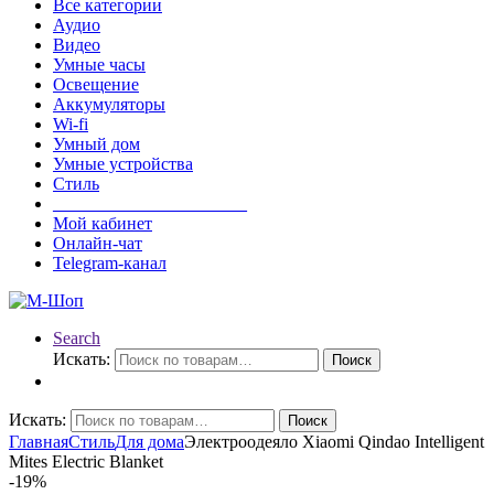
Все категории
Аудио
Видео
Умные часы
Освещение
Аккумуляторы
Wi-fi
Умный дом
Умные устройства
Стиль
______________________
Мой кабинет
Онлайн-чат
Telegram-канал
Search
Искать:
Поиск
Искать:
Поиск
Главная
Стиль
Для дома
Электроодеяло Xiaomi Qindao Intelligent
Mites Electric Blanket
-
19%