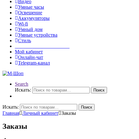
Видео
Умные часы
Освещение
Аккумуляторы
Wi-fi
Умный дом
Умные устройства
Стиль
______________________
Мой кабинет
Онлайн-чат
Telegram-канал
Search
Искать:
Поиск
Искать:
Поиск
Главная
Личный кабинет
Заказы
Заказы