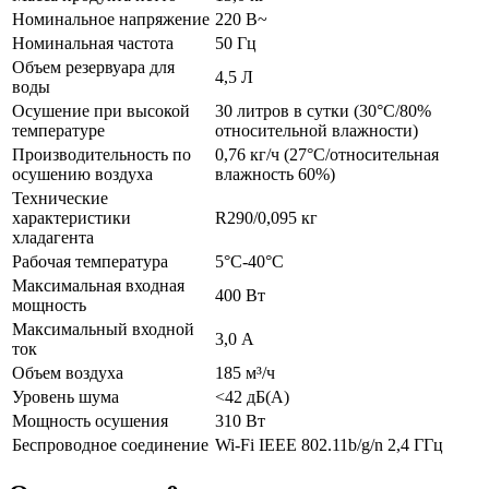
Номинальное напряжение
220 В~
Номинальная частота
50 Гц
Объем резервуара для
4,5 Л
воды
Осушение при высокой
30 литров в сутки (30°C/80%
температуре
относительной влажности)
Производительность по
0,76 кг/ч (27°C/относительная
осушению воздуха
влажность 60%)
Технические
характеристики
R290/0,095 кг
хладагента
Рабочая температура
5°C-40°C
Максимальная входная
400 Вт
мощность
Максимальный входной
3,0 А
ток
Объем воздуха
185 м³/ч
Уровень шума
<42 дБ(А)
Мощность осушения
310 Вт
Беспроводное соединение
Wi-Fi IEEE 802.11b/g/n 2,4 ГГц