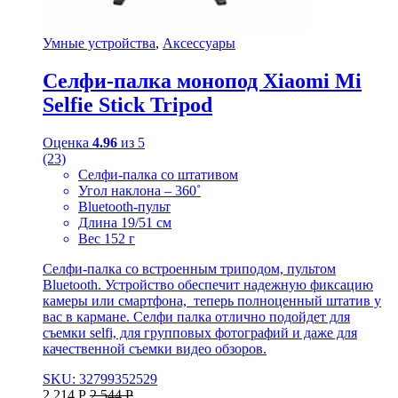
Умные устройства
,
Аксессуары
Селфи-палка монопод Xiaomi Mi
Selfie Stick Tripod
Оценка
4.96
из 5
(23)
Селфи-палка со штативом
Угол наклона – 360˚
Bluetooth-пульт
Длина 19/51 см
Вес 152 г
Селфи-палка со встроенным триподом, пультом
Bluetooth. Устройство обеспечит надежную фиксацию
камеры или смартфона, теперь полноценный штатив у
вас в кармане. Селфи палка отлично подойдет для
съемки selfi, для групповых фотографий и даже для
качественной съемки видео обзоров.
SKU: 32799352529
2 214
Р
2 544
Р