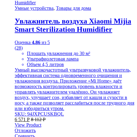
Умные устройства
,
Товары для дома
Увлажнитель воздуха Xiaomi Mijia
Smart Sterilization Humidifier
Оценка
4.86
из 5
(28)
Плошать увлажнения до 30 м²
Ультрафиолетовая лампа
Объем 4,5 литров
Умный высокочастотный ультразвуковой увлажнитель,
эффективная система одновременного очищения и
увлажнения воздуха. Приложение «Mi Home» даёт
возможность контролировать уровень влажности и
управлять увлажнителем удалённо. Он увлажняет
воздух, улучшает сон, избавляет от кашля и сухости в
носу, а также позволяет расслабиться после трудного дня
или взбодриться утром.
SKU: 94JXPCUSKBQL
6 571
Р
8 112
Р
View Product
Отложить
Сравнить