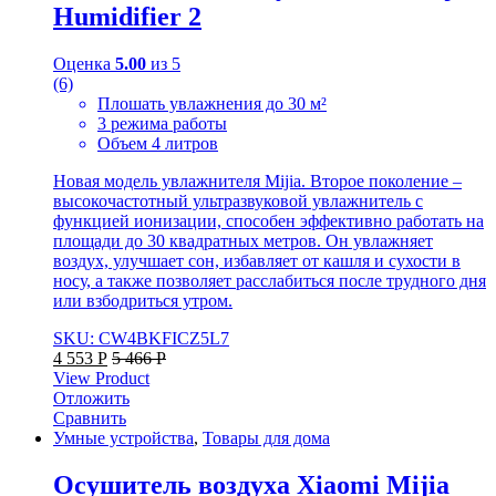
Humidifier 2
Оценка
5.00
из 5
(6)
Плошать увлажнения до 30 м²
3 режима работы
Объем 4 литров
Новая модель увлажнителя Mijia. Второе поколение –
высокочастотный ультразвуковой увлажнитель с
функцией ионизации, способен эффективно работать на
площади до 30 квадратных метров. Он увлажняет
воздух, улучшает сон, избавляет от кашля и сухости в
носу, а также позволяет расслабиться после трудного дня
или взбодриться утром.
SKU: CW4BKFICZ5L7
4 553
Р
5 466
Р
View Product
Отложить
Сравнить
Умные устройства
,
Товары для дома
Осушитель воздуха Xiaomi Mijia