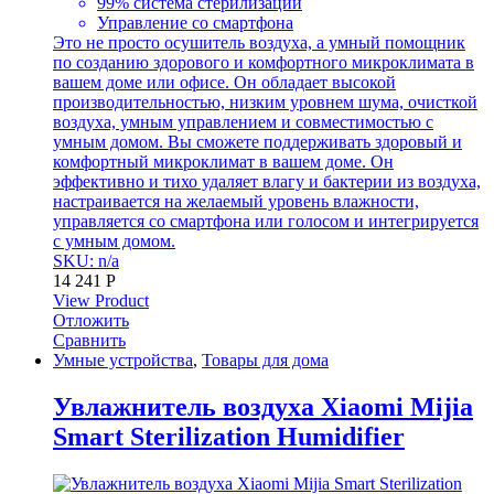
99% система стерилизации
Управление со смартфона
Это не просто осушитель воздуха, а умный помощник
по созданию здорового и комфортного микроклимата в
вашем доме или офисе. Он обладает высокой
производительностью, низким уровнем шума, очисткой
воздуха, умным управлением и совместимостью с
умным домом. Вы сможете поддерживать здоровый и
комфортный микроклимат в вашем доме. Он
эффективно и тихо удаляет влагу и бактерии из воздуха,
настраивается на желаемый уровень влажности,
управляется со смартфона или голосом и интегрируется
с умным домом.
SKU: n/a
14 241
Р
View Product
Отложить
Сравнить
Умные устройства
,
Товары для дома
Увлажнитель воздуха Xiaomi Mijia
Smart Sterilization Humidifier