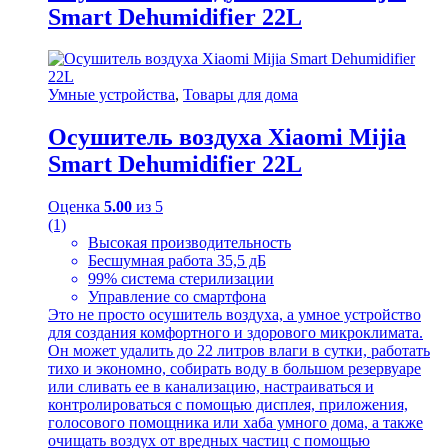
Smart Dehumidifier 22L
Умные устройства
,
Товары для дома
Осушитель воздуха Xiaomi Mijia
Smart Dehumidifier 22L
Оценка
5.00
из 5
(1)
Высокая производительность
Бесшумная работа 35,5 дБ
99% система стерилизации
Управление со смартфона
Это не просто осушитель воздуха, а умное устройство
для создания комфортного и здорового микроклимата.
Он может удалить до 22 литров влаги в сутки, работать
тихо и экономно, собирать воду в большом резервуаре
или сливать ее в канализацию, настраиваться и
контролироваться с помощью дисплея, приложения,
голосового помощника или хаба умного дома, а также
очищать воздух от вредных частиц с помощью