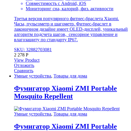
Совместимость с Android, iOS
Мониторинг сна, калорий, физ. активности
Третья версия популярного фитнес-браслета Xiaomi.
Часы, пульсометр и шагометр. Фитнес-браслет в
лаконичном дизайне имеет OLED-дисплей, уникальный
алгоритм подсчета шагов, сенсорное управление и
влагозащиту по стандарту IP67.
SKU: 32882703081
2 278
Р
View Product
Отложить
Сравнить
Умные устройства
,
Товары для дома
Фумигатор Xiaomi ZMI Portable
Mosquito Repellent
Умные устройства
,
Товары для дома
Фумигатор Xiaomi ZMI Portable