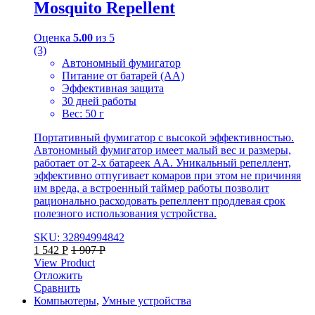
Mosquito Repellent
Оценка
5.00
из 5
(3)
Автономный фумигатор
Питание от батарей (АА)
Эффективная защита
30 дней работы
Вес: 50 г
Портативный фумигатор с высокой эффективностью.
Автономный фумигатор имеет малый вес и размеры,
работает от 2-х батареек АА. Уникальный репеллент,
эффективно отпугивает комаров при этом не причиняя
им вреда, а встроенный таймер работы позволит
рационально расходовать репеллент продлевая срок
полезного использования устройства.
SKU: 32894994842
1 542
Р
1 907
Р
View Product
Отложить
Сравнить
Компьютеры
,
Умные устройства