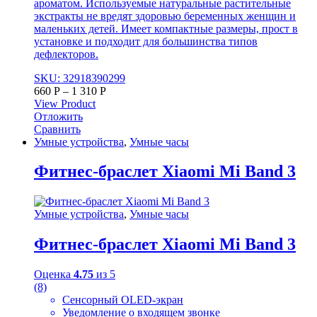
ароматом. Используемые натуральные растительные
экстракты не вредят здоровью беременных женщин и
маленьких детей. Имеет компактные размеры, прост в
установке и подходит для большинства типов
дефлекторов.
SKU: 32918390299
660
Р
–
1 310
Р
View Product
Отложить
Сравнить
Умные устройства
,
Умные часы
Фитнес-браслет Xiaomi Mi Band 3
Умные устройства
,
Умные часы
Фитнес-браслет Xiaomi Mi Band 3
Оценка
4.75
из 5
(8)
Сенсорный OLED-экран
Уведомление о входящем звонке