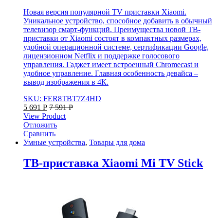
Новая версия популярной TV приставки Xiaomi.
Уникальное устройство, способное добавить в обычный
телевизор смарт-функций. Преимущества новой ТВ-
приставки от Xiaomi состоят в компактных размерах,
удобной операционной системе, сертификации Google,
лицензионном Netflix и поддержке голосового
управления. Гаджет имеет встроенный Chromecast и
удобное управление. Главная особенность девайса –
вывод изображения в 4К.
SKU: FER8TBT7Z4HD
5 691
Р
7 591
Р
View Product
Отложить
Сравнить
Умные устройства
,
Товары для дома
ТВ-приставка Xiaomi Mi TV Stick