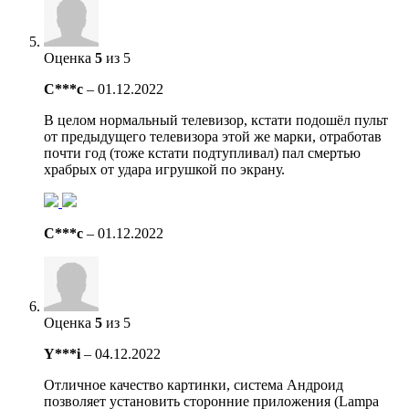
Оценка
5
из 5
C***c
–
01.12.2022
В целом нормальный телевизор, кстати подошёл пульт
от предыдущего телевизора этой же марки, отработав
почти год (тоже кстати подтупливал) пал смертью
храбрых от удара игрушкой по экрану.
C***c
–
01.12.2022
Оценка
5
из 5
Y***i
–
04.12.2022
Отличное качество картинки, система Андроид
позволяет установить сторонние приложения (Lampa