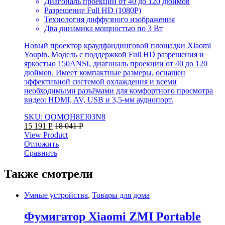
Диагональ проекции от 40 до 120 дюймов
Разрешение Full HD (1080Р)
Технология диффузного изображения
Два динамика мощностью по 3 Вт
Новый проектор краудфандинговой площадки Xiaomi
Youpin. Модель с поддержкой Full HD разрешения и
яркостью 150ANSI, диагональ проекции от 40 до 120
дюймов. Имеет компактные размеры, оснащен
эффективной системой охлаждения и всеми
необходимыми разъёмами для комфортного просмотра
видео: HDMI, AV, USB и 3,5-мм аудиопорт.
SKU: QOMQH8EI03N8
15 191
Р
18 041
Р
View Product
Отложить
Сравнить
Также смотрели
Умные устройства
,
Товары для дома
Фумигатор Xiaomi ZMI Portable