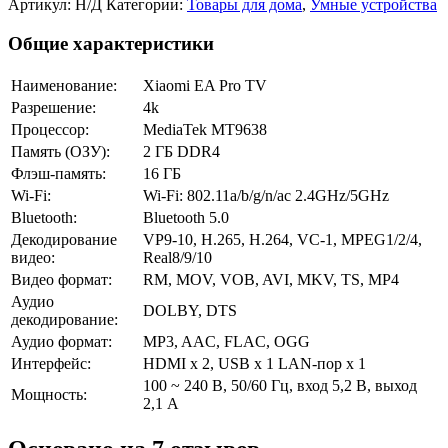
Артикул:
Н/Д
Категории:
Товары для дома
,
Умные устройства
Общие характеристики
Наименование:
Xiaomi EA Pro TV
Разрешение:
4k
Процессор:
MediaTek MT9638
Память (ОЗУ):
2 ГБ DDR4
Флэш-память:
16 ГБ
Wi-Fi:
Wi-Fi: 802.11a/b/g/n/ac 2.4GHz/5GHz
Bluetooth:
Bluetooth 5.0
Декодирование
VP9-10, H.265, H.264, VC-1, MPEG1/2/4,
видео:
Real8/9/10
Видео формат:
RM, MOV, VOB, AVI, MKV, TS, MP4
Аудио
DOLBY, DTS
декодирование:
Аудио формат:
MP3, AAC, FLAC, OGG
Интерфейс:
HDMI x 2, USB x 1 LAN-пор x 1
100 ~ 240 В, 50/60 Гц, вход 5,2 В, выход
Мощность:
2,1 А