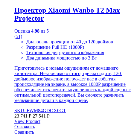
Проектор Xiaomi Wanbo T2 Max
Projector
Оценка
4.98
из 5
(51)
Диагональ проекции от 40 до 120 дюймов
Разрешение Full HD (1080Р)
Технология диффузного изображения
Два динамика мощностью по 3 Вт
Приготовьтесь к новым ощущениям от домашнего
кинотеатра. Независимо от того, где вы сидите, 120-
дюймовое изображение погружает вас в события,
происходящие на экране, а высокое 1080P разрешение
обеспечивает исключительную четкость каждой сцены с
оптимальной цветопередачей. Вы сможете различить
мельчайшие детали в каждой сцене.
SKU: FWM84GDOX0GT
23 741
Р
27 541
Р
View Product
Отложить
Сравнить