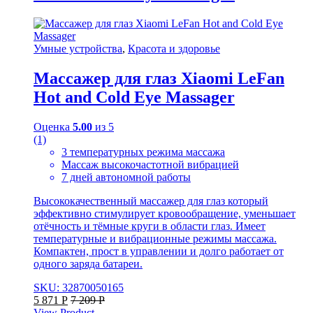
Умные устройства
,
Красота и здоровье
Массажер для глаз Xiaomi LeFan
Hot and Cold Eye Massager
Оценка
5.00
из 5
(1)
3 температурных режима массажа
Массаж высокочастотной вибрацией
7 дней автономной работы
Высококачественный массажер для глаз который
эффективно стимулирует кровообращение, уменьшает
отёчность и тёмные круги в области глаз. Имеет
температурные и вибрационные режимы массажа.
Компактен, прост в управлении и долго работает от
одного заряда батареи.
SKU: 32870050165
5 871
Р
7 209
Р
View Product