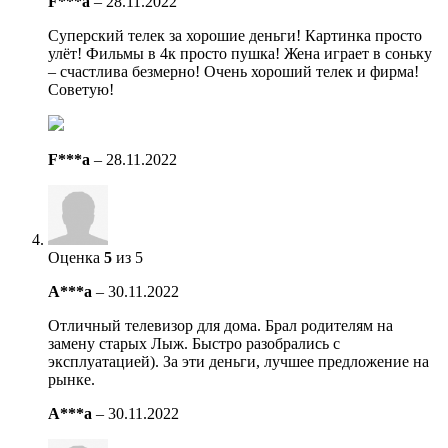
F***a
–
28.11.2022
Суперский телек за хорошие деньги! Картинка просто
улёт! Фильмы в 4к просто пушка! Жена играет в соньку
– счастлива безмерно! Очень хороший телек и фирма!
Советую!
F***a
–
28.11.2022
Оценка
5
из 5
A***a
–
30.11.2022
Отличный телевизор для дома. Брал родителям на
замену старых Лыж. Быстро разобрались с
эксплуатацией). За эти деньги, лучшее предложение на
рынке.
A***a
–
30.11.2022