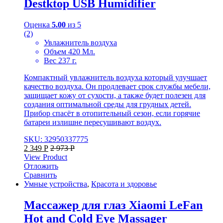
Destktop USB Humidifier
Оценка
5.00
из 5
(2)
Увлажнитель воздуха
Объем 420 Мл.
Вес 237 г.
Компактный увлажнитель воздуха который улучшает
качество воздуха. Он продлевает срок службы мебели,
защищает кожу от сухости, а также будет полезен для
создания оптимальной среды для грудных детей.
Прибор спасёт в отопительный сезон, если горячие
батареи излишне пересушивают воздух.
SKU: 32950337775
2 349
Р
2 973
Р
View Product
Отложить
Сравнить
Умные устройства
,
Красота и здоровье
Массажер для глаз Xiaomi LeFan
Hot and Cold Eye Massager