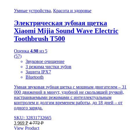
Умные устройства
,
Красота и здоровье
Электрическая зубная щетка
Xiaomi Mijia Sound Wave Electric
Toothbrush T500
Оценка
4.98
из 5
(57)
Звуковое очищение
3 режима чистки зубов
Защита IPX7
Bluetooth
Умная звуковая зубная щетка с мощным двигателем – 31
000 движений в минут, удобной не скользящей ручкой,
настраиваемыми режимами с интеллектуальным
контролем и долгим временем работы, до 18 дней – от
одного заряда.
SKU: 32831732665
3 969
Р
4 772
Р
View Product