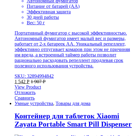
Автономный фумигатор
Питание от батарей (АА)
Эффективная защита
30 дней работы
Вес: 50 г
Портативный фумигатор с высокой эффективностью.
Автономный фумигатор имеет малый вес и размеры,
работает от 2-х батареек АА. Уникальный репеллент,
эффективно отпугивает комаров при этом не причиняя
им вреда, а встроенный таймер работы позволит
рационально расходовать репеллент продлевая срок
полезного использования устройства.
SKU: 32894994842
1 542
Р
1 907
Р
View Product
Отложить
Сравнить
Умные устройства
,
Товары для дома
Контейнер для таблеток Xiaomi
Zayata Portable Smart Pill Dispenser