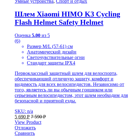
Умные устройства
,
Спорт и отдых
Шлем Xiaomi HIMO K3 Cycling
Flash Helmet Safety Helmet
Оценка
5.00
из 5
(6)
Размер M/L (57-61) см
Анатомический дизайн
Светочувствительные огни
Стандарт защиты IPX4
Первоклассный защитный шлем для велоспорта,
обеспечивающий отличную защиту, комфорт и
видимость для всех велосипедистов. Независимо от
того, являетесь ли вы обычным гонщиком или
серьезным велосипедистом, этот шлем необходим для
безопасной и приятной езды.
SKU: n/a
5 690
Р
7 590
Р
View Product
Отложить
Сравнить