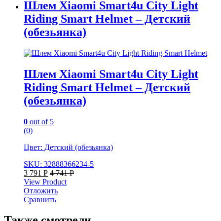
Шлем Xiaomi Smart4u City Light
Riding Smart Helmet – Детский
(обезьянка)
Шлем Xiaomi Smart4u City Light
Riding Smart Helmet – Детский
(обезьянка)
0
out of 5
(0)
Цвет: Детский (обезьянка)
SKU: 32888366234-5
3 791
Р
4 741
Р
View Product
Отложить
Сравнить
Также смотрели