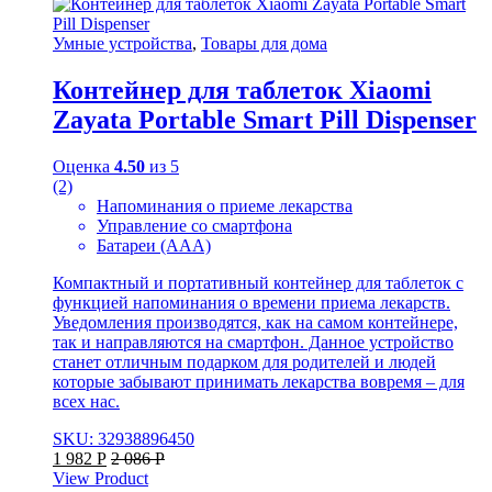
Умные устройства
,
Товары для дома
Контейнер для таблеток Xiaomi
Zayata Portable Smart Pill Dispenser
Оценка
4.50
из 5
(2)
Напоминания о приеме лекарства
Управление со смартфона
Батареи (ААА)
Компактный и портативный контейнер для таблеток с
функцией напоминания о времени приема лекарств.
Уведомления производятся, как на самом контейнере,
так и направляются на смартфон. Данное устройство
станет отличным подарком для родителей и людей
которые забывают принимать лекарства вовремя – для
всех нас.
SKU: 32938896450
1 982
Р
2 086
Р
View Product