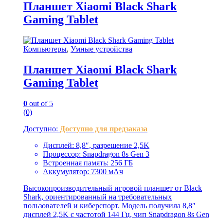
Планшет Xiaomi Black Shark
Gaming Tablet
Компьютеры
,
Умные устройства
Планшет Xiaomi Black Shark
Gaming Tablet
0
out of 5
(0)
Доступно:
Доступно для предзаказа
Дисплей: 8,8″, разрешение 2,5K
Процессор: Snapdragon 8s Gen 3
Встроенная память: 256 ГБ
Аккумулятор: 7300 мАч
Высокопроизводительный игровой планшет от
Black
Shark
, ориентированный на требовательных
пользователей и киберспорт. Модель получила 8,8″
дисплей 2,5K с частотой 144 Гц, чип Snapdragon 8s Gen