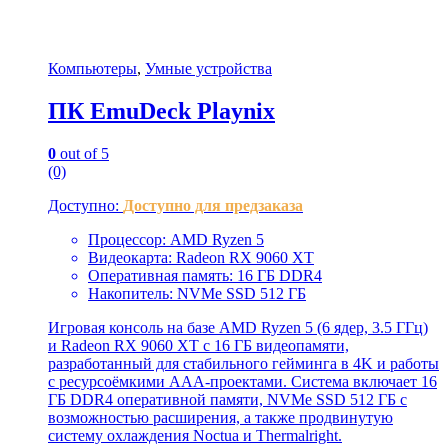
Компьютеры
,
Умные устройства
ПК EmuDeck Playnix
0
out of 5
(0)
Доступно:
Доступно для предзаказа
Процессор: AMD Ryzen 5
Видеокарта: Radeon RX 9060 XT
Оперативная память: 16 ГБ DDR4
Накопитель: NVMe SSD 512 ГБ
Игровая консоль на базе AMD Ryzen 5 (6 ядер, 3.5 ГГц)
и Radeon RX 9060 XT с 16 ГБ видеопамяти,
разработанный для стабильного гейминга в 4K и работы
с ресурсоёмкими AAA-проектами. Система включает 16
ГБ DDR4 оперативной памяти, NVMe SSD 512 ГБ с
возможностью расширения, а также продвинутую
систему охлаждения Noctua и Thermalright.