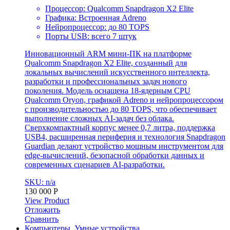
Процессор: Qualcomm Snapdragon X2 Elite
Графика: Встроенная Adreno
Нейропроцессор: до 80 TOPS
Порты USB: всего 7 штук
Инновационный ARM мини-ПК на платформе
Qualcomm Snapdragon X2 Elite, созданный для
локальных вычислений искусственного интеллекта,
разработки и профессиональных задач нового
поколения. Модель оснащена 18-ядерным CPU
Qualcomm Oryon, графикой Adreno и нейропроцессором
с производительностью до 80 TOPS, что обеспечивает
выполнение сложных AI-задач без облака.
Сверхкомпактный корпус менее 0,7 литра, поддержка
USB4, расширенная периферия и технология Snapdragon
Guardian делают устройство мощным инструментом для
edge-вычислений, безопасной обработки данных и
современных сценариев AI-разработки.
SKU: n/a
130 000
Р
View Product
Отложить
Сравнить
Компьютеры
,
Умные устройства