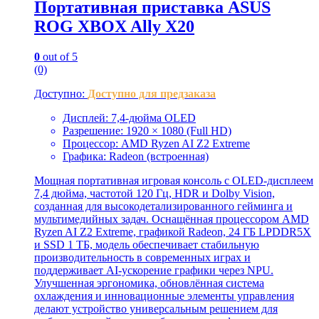
Портативная приставка ASUS
ROG XBOX Ally X20
0
out of 5
(0)
Доступно:
Доступно для предзаказа
Дисплей: 7,4-дюйма OLED
Разрешение: 1920 × 1080 (Full HD)
Процессор: AMD Ryzen AI Z2 Extreme
Графика: Radeon (встроенная)
Мощная портативная игровая консоль с OLED-дисплеем
7,4 дюйма, частотой 120 Гц, HDR и Dolby Vision,
созданная для высокодетализированного гейминга и
мультимедийных задач. Оснащённая процессором AMD
Ryzen AI Z2 Extreme, графикой Radeon, 24 ГБ LPDDR5X
и SSD 1 ТБ, модель обеспечивает стабильную
производительность в современных играх и
поддерживает AI-ускорение графики через NPU.
Улучшенная эргономика, обновлённая система
охлаждения и инновационные элементы управления
делают устройство универсальным решением для