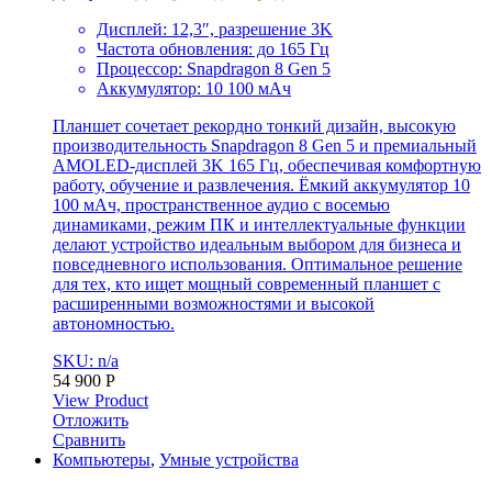
Дисплей: 12,3″, разрешение 3K
Частота обновления: до 165 Гц
Процессор: Snapdragon 8 Gen 5
Аккумулятор: 10 100 мАч
Планшет сочетает рекордно тонкий дизайн, высокую
производительность Snapdragon 8 Gen 5 и премиальный
AMOLED-дисплей 3K 165 Гц, обеспечивая комфортную
работу, обучение и развлечения. Ёмкий аккумулятор 10
100 мАч, пространственное аудио с восемью
динамиками, режим ПК и интеллектуальные функции
делают устройство идеальным выбором для бизнеса и
повседневного использования. Оптимальное решение
для тех, кто ищет мощный современный планшет с
расширенными возможностями и высокой
автономностью.
SKU: n/a
54 900
Р
View Product
Отложить
Сравнить
Компьютеры
,
Умные устройства