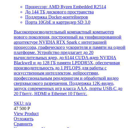
Процессор: AMD Ryzen Embedded R2514
До 144 ТБ дискового пространства
Поддержка Docker-контейнеров
Порта 10GbE и картридер SD 3.0
Высокопроизводительный компактный компьютер
нового поколения, построенный на унифицированной
архитектуре NVIDIA RTX Spark с интеграцией
процессора, графического ускорителя и памяти на одной
платформе. Устройство предлагает до 20
вычислительных ядер, до 6144 CUDA-ядер NVIDIA
Blackwell и до 128 ГБ памяти LPDDR5X, обеспечивая
производительность до 1 PFLOPS для работы с
искусственным интеллектом, нейросетями,
профессиональным рендерингом и обработкой видео
сверхвысокого разрешения. Поддержка 12K-видео,
запуск современных игр класса AAA, порты USB-C до
20 Гбит/с, HDMI и Ethernet 10 Гбит/с.
SKU: n/a
47 500
Р
View Product
Отложить
Сравнить