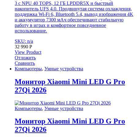
3 с NPU 40 TOPS, 12 ГБ LPDDR5X и быстрый
накопитель UFS 4.0. Продвинутая система охлаждения,
поддержка Wi-Fi 6, Bluetooth 5.4, вывод изображения 4K
и аккумулятор 7300 мАч обеспечивают стабильную
работу в играх и комфортное повседневное
использование.
SKU: n/a
32 990
Р
View Product
Отложить
Сравнить
Компьютеры
,
Умные устройства
Монитор Xiaomi Mini LED G Pro
27Qi 2026
Компьютеры
,
Умные устройства
Монитор Xiaomi Mini LED G Pro
27Qi 2026