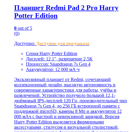
Планшет Redmi Pad 2 Pro Harry
Potter Edition
0
out of 5
(0)
Доступно:
Доступно для предзаказа
Серия Harry Potter Edition
Дисплей: 12,1″, разрешение 2,5K
Процессор: Snapdragon 7s Gen 4
Аккумулятор: 12 000 мА·ч
Эксклюзивный планшет от Redmi, сочетающий
коллекционный дизайн, высокую автономность и
современные характеристики для работы, учёбы и
развлечений. Устройство получило большой 12,1-
дюймовый IPS-дисплей 120 Гц, производительный чип
Snapdragon 7s Gen 4, до 256 ГБ встроенной памяти с
поддержкой microSD, камеры 8 Мп и аккумулятор 12
000 мАч с быстрой и реверсивной зарядкой. Версия
Harry Potter Edition выделяется фирменными
аксессуарами, стилусом и визуальной стилистикой,