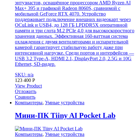
энтузиастов, оснащённое процессором AMD Ryzen AI
Max+ 395 и графикой Radeon 8060S, сравнимой с
мобильной GeForce RTX 4070. Устройство
поддерживает подключение внешних видеокарт через
OCuLink и USB4, до 128 ГБ LPDDR5X оперативной
памяти и три слота M.2 PCIe 4.0 для высокоскоростного
хранения данных. Эффективная 160-ваттная система
охлаждения с двумя вентиляторами и испарительной
камерой гарантирует стабильную работу даже при
интенсивной нагрузке. Среди портов и интерфейсов —
USB 3.2 Type-A, HDMI 2.1, DisplayPort 2.0, 2.5G и 10G
Ethernet, SD-ридер.
SKU: n/a
123 400
Р
View Product
Отложить
Сравнить
Компьютеры
,
Умные устройства
Мини-ПК Tiiny AI Pocket Lab
Компьютеры
,
Умные устройства