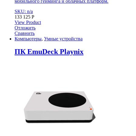
мобильного гейминга и облачных платформ.
SKU: n/a
133 125
Р
View Product
Отложить
Сравнить
Компьютеры
,
Умные устройства
ПК EmuDeck Playnix