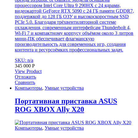
процессором Intel Core Ultra 9 290HX с 24 ядрами,
видеокартой GeForce RTX 5090 с 24 ГБ памяти GDDR7,
поддержкой до 128 ГБ ОЗУ и высокоскоростным SSD
PCIe 5.0. Благодаря трёхвентиляторной системе
охлаждения, современным интерфейсам Thunderbolt 4,
Wi-Fi 7 и компактному корпусу объёмом около 3 литров
мини-ПК обеспечивает флагманскую
производительность для современных игр, создания
контента и ресурсоёмких профессиональных задач.
SKU: n/a
345 000
Р
View Product
Отложить
Сравнить
Компьютеры
,
Умные устройства
Портативная приставка ASUS
ROG XBOX Ally X20
Компьютеры
,
Умные устройства