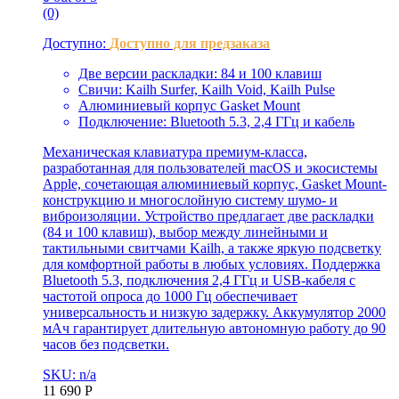
(0)
Доступно:
Доступно для предзаказа
Две версии раскладки: 84 и 100 клавиш
Свичи: Kailh Surfer, Kailh Void, Kailh Pulse
Алюминиевый корпус Gasket Mount
Подключение: Bluetooth 5.3, 2,4 ГГц и кабель
Механическая клавиатура премиум-класса,
разработанная для пользователей macOS и экосистемы
Apple, сочетающая алюминиевый корпус, Gasket Mount-
конструкцию и многослойную систему шумо- и
виброизоляции. Устройство предлагает две раскладки
(84 и 100 клавиш), выбор между линейными и
тактильными свитчами Kailh, а также яркую подсветку
для комфортной работы в любых условиях. Поддержка
Bluetooth 5.3, подключения 2,4 ГГц и USB-кабеля с
частотой опроса до 1000 Гц обеспечивает
универсальность и низкую задержку. Аккумулятор 2000
мАч гарантирует длительную автономную работу до 90
часов без подсветки.
SKU: n/a
11 690
Р