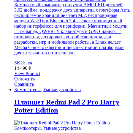
Компактный компьютер получил AMOLED-дисплей
3,92 дюйма, поддержку двух аппаратных платформ Arm,
расширяемое хранилище через M.2, беспроводные
модули Wi-Fi 6 и Bluetooth 5.4, а также полноценный
набор интерфейсов для периферии. Магнитные модули
— геймпад, QWERTY-клавиатура и GPIO-панель —
позволяют адаптировать устройство под задачи
разработки, игр и мобильной работы, а Linux делает
Mecha Comet открытой и перспективной платформой
для энтузиастов и инженеров.
SKU: n/a
14 490
Р
View Product
Отложить
Сравнить
Компьютеры
,
Умные устройства
Планшет Redmi Pad 2 Pro Harry
Potter Edition
Компьютеры
,
Умные устройства