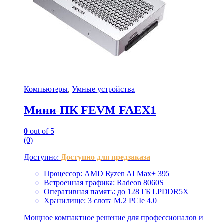
Компьютеры
,
Умные устройства
Мини-ПК FEVM FAEX1
0
out of 5
(0)
Доступно:
Доступно для предзаказа
Процессор: AMD Ryzen AI Max+ 395
Встроенная графика: Radeon 8060S
Оперативная память: до 128 ГБ LPDDR5X
Хранилище: 3 слота M.2 PCIe 4.0
Мощное компактное решение для профессионалов и