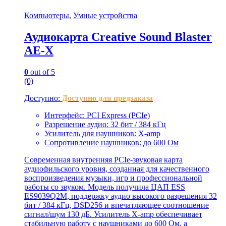
Компьютеры
,
Умные устройства
Аудиокарта Creative Sound Blaster
AE-X
0
out of 5
(0)
Доступно:
Доступно для предзаказа
Интерфейс: PCI Express (PCIe)
Разрешение аудио: 32 бит / 384 кГц
Усилитель для наушников: X-amp
Сопротивление наушников: до 600 Ом
Современная внутренняя PCIe-звуковая карта
аудиофильского уровня, созданная для качественного
воспроизведения музыки, игр и профессиональной
работы со звуком. Модель получила ЦАП ESS
ES9039Q2M, поддержку аудио высокого разрешения 32
бит / 384 кГц, DSD256 и впечатляющее соотношение
сигнал/шум 130 дБ. Усилитель X-amp обеспечивает
стабильную работу с наушниками до 600 Ом, а