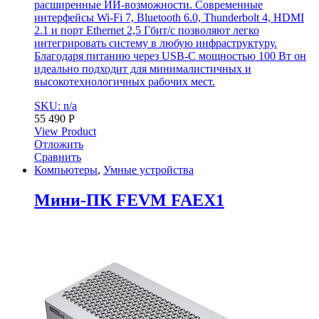
расширенные ИИ-возможности. Современные
интерфейсы Wi-Fi 7, Bluetooth 6.0, Thunderbolt 4, HDMI
2.1 и порт Ethernet 2,5 Гбит/с позволяют легко
интегрировать систему в любую инфраструктуру.
Благодаря питанию через USB-C мощностью 100 Вт он
идеально подходит для минималистичных и
высокотехнологичных рабочих мест.
SKU: n/a
55 490
Р
View Product
Отложить
Сравнить
Компьютеры
,
Умные устройства
Мини-ПК FEVM FAEX1