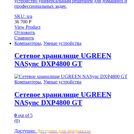
устройство универсальным решением для домашних и
профессиональных задач.
SKU: n/a
36 700
Р
View Product
Отложить
Сравнить
Компьютеры
,
Умные устройства
Cетевое хранилище UGREEN
NASync DXP4800 GT
Компьютеры
,
Умные устройства
Cетевое хранилище UGREEN
NASync DXP4800 GT
0
out of 5
(0)
Доступно:
Доступно для предзаказа