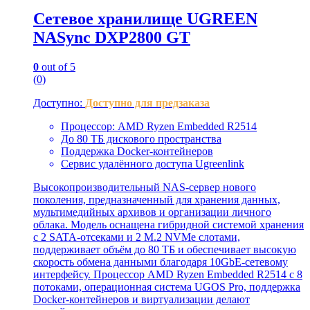
Cетевое хранилище UGREEN
NASync DXP2800 GT
0
out of 5
(0)
Доступно:
Доступно для предзаказа
Процессор: AMD Ryzen Embedded R2514
До 80 ТБ дискового пространства
Поддержка Docker-контейнеров
Сервис удалённого доступа Ugreenlink
Высокопроизводительный NAS-сервер нового
поколения, предназначенный для хранения данных,
мультимедийных архивов и организации личного
облака. Модель оснащена гибридной системой хранения
с 2 SATA-отсеками и 2 M.2 NVMe слотами,
поддерживает объём до 80 ТБ и обеспечивает высокую
скорость обмена данными благодаря 10GbE-сетевому
интерфейсу. Процессор AMD Ryzen Embedded R2514 с 8
потоками, операционная система UGOS Pro, поддержка
Docker-контейнеров и виртуализации делают