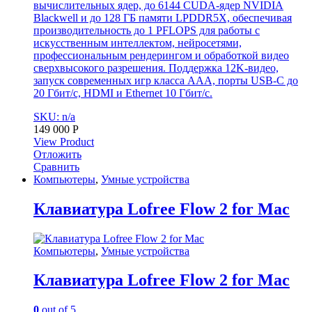
вычислительных ядер, до 6144 CUDA-ядер NVIDIA
Blackwell и до 128 ГБ памяти LPDDR5X, обеспечивая
производительность до 1 PFLOPS для работы с
искусственным интеллектом, нейросетями,
профессиональным рендерингом и обработкой видео
сверхвысокого разрешения. Поддержка 12K-видео,
запуск современных игр класса AAA, порты USB-C до
20 Гбит/с, HDMI и Ethernet 10 Гбит/с.
SKU: n/a
149 000
Р
View Product
Отложить
Сравнить
Компьютеры
,
Умные устройства
Клавиатура Lofree Flow 2 for Mac
Компьютеры
,
Умные устройства
Клавиатура Lofree Flow 2 for Mac
0
out of 5