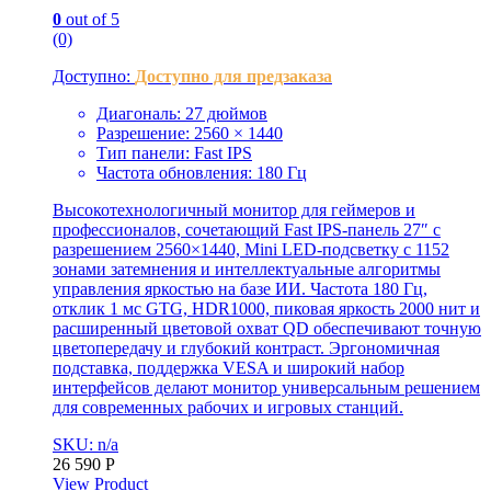
0
out of 5
(0)
Доступно:
Доступно для предзаказа
Диагональ: 27 дюймов
Разрешение: 2560 × 1440
Тип панели: Fast IPS
Частота обновления: 180 Гц
Высокотехнологичный монитор для геймеров и
профессионалов, сочетающий Fast IPS-панель 27″ с
разрешением 2560×1440, Mini LED-подсветку с 1152
зонами затемнения и интеллектуальные алгоритмы
управления яркостью на базе ИИ. Частота 180 Гц,
отклик 1 мс GTG, HDR1000, пиковая яркость 2000 нит и
расширенный цветовой охват QD обеспечивают точную
цветопередачу и глубокий контраст. Эргономичная
подставка, поддержка VESA и широкий набор
интерфейсов делают монитор универсальным решением
для современных рабочих и игровых станций.
SKU: n/a
26 590
Р
View Product