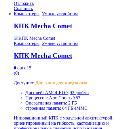
Отложить
Сравнить
Компьютеры
,
Умные устройства
КПК Mecha Comet
Компьютеры
,
Умные устройства
КПК Mecha Comet
0
out of 5
(0)
Доступно:
Доступно для предзаказа
Дисплей: AMOLED 3,92 дюйма
Процессор: Arm Cortex-A53
Оперативная память: 2 ГБ
строенная память: 64 ГБ eMMC
Инновационный КПК с модульной архитектурой,
ориентированный на гибкость, кастомизацию и
профессиональные сценарии использования.