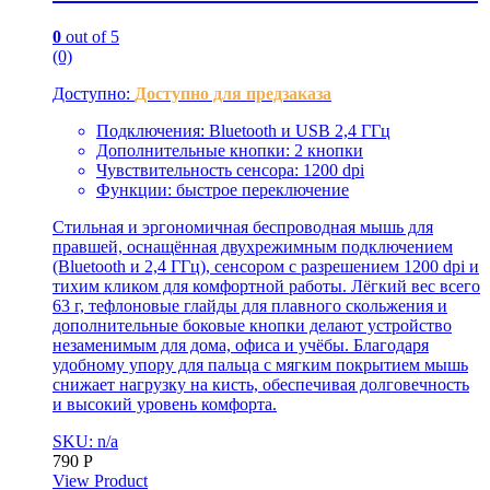
0
out of 5
(0)
Доступно:
Доступно для предзаказа
Подключения: Bluetooth и USB 2,4 ГГц
Дополнительные кнопки: 2 кнопки
Чувствительность сенсора: 1200 dpi
Функции: быстрое переключение
Стильная и эргономичная беспроводная мышь для
правшей, оснащённая двухрежимным подключением
(Bluetooth и 2,4 ГГц), сенсором с разрешением 1200 dpi и
тихим кликом для комфортной работы. Лёгкий вес всего
63 г, тефлоновые глайды для плавного скольжения и
дополнительные боковые кнопки делают устройство
незаменимым для дома, офиса и учёбы. Благодаря
удобному упору для пальца с мягким покрытием мышь
снижает нагрузку на кисть, обеспечивая долговечность
и высокий уровень комфорта.
SKU: n/a
790
Р
View Product