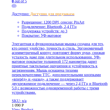
0
out of 5
(0)
Доступно:
Доступно для предзаказа
Разрешение: 1200 DPI, сенсор: PixArt
Подключение: Bluetooth, 2,4 ГГц
Поддержка устройств: до 3
Покрытие: УФ-матовое
Элегантная и функциональная мышка создана для тех,
кто ценит удобство, точность и стиль. Эргономичный
асимметричный корпус повторяет форму руки, снижая
усталость даже при длительном использовании. УФ-
матовое покрытие толщиной 172 нанометра дарит
приятные тактильные ощущения и устойчивость к
загрязнениям. Мышь оснащена тихими
переключателями TTC, дополнительными кнопками
«вперёд» и «назад», а также поддерживает
двухрежимное подключение — через 2,4 ГГц и Bluetooth
5.0 с возможностью одновременной работы с тремя
устройствами.
SKU: n/a
1 090
Р
View Product