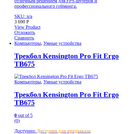
отличным решением для FPS-шутеров и
профессионального гейминга.
SKU: n/a
3 690
Р
View Product
Отложить
Сравнить
Компьютеры
,
Умные устройства
Трекбол Kensington Pro Fit Ergo
TB675
Компьютеры
,
Умные устройства
Трекбол Kensington Pro Fit Ergo
TB675
0
out of 5
(0)
Доступно:
Доступно для предзаказа