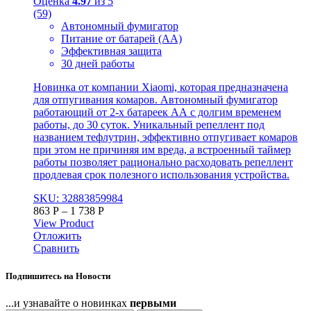
Оценка
4.97
из 5
(59)
Автономный фумигатор
Питание от батарей (АА)
Эффективная защита
30 дней работы
Новинка от компании Xiaomi, которая предназначена
для отпугивания комаров. Автономный фумигатор
работающий от 2-х батареек АА с долгим временем
работы, до 30 суток. Уникальный репеллент под
названием тефлутрин, эффективно отпугивает комаров
при этом не причиняя им вреда, а встроенный таймер
работы позволяет рационально расходовать репеллент
продлевая срок полезного использования устройства.
SKU: 32883859984
863
Р
–
1 738
Р
View Product
Отложить
Сравнить
Подпишитесь на Новости
...и узнавайте о новинках
первыми