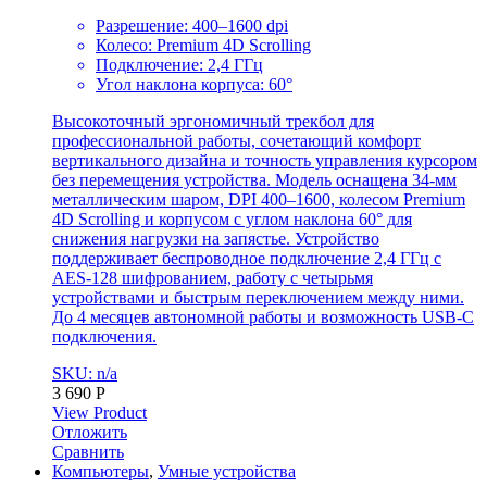
Разрешение: 400–1600 dpi
Колесо: Premium 4D Scrolling
Подключение: 2,4 ГГц
Угол наклона корпуса: 60°
Высокоточный эргономичный трекбол для
профессиональной работы, сочетающий комфорт
вертикального дизайна и точность управления курсором
без перемещения устройства. Модель оснащена 34-мм
металлическим шаром, DPI 400–1600, колесом Premium
4D Scrolling и корпусом с углом наклона 60° для
снижения нагрузки на запястье. Устройство
поддерживает беспроводное подключение 2,4 ГГц с
AES-128 шифрованием, работу с четырьмя
устройствами и быстрым переключением между ними.
До 4 месяцев автономной работы и возможность USB-C
подключения.
SKU: n/a
3 690
Р
View Product
Отложить
Сравнить
Компьютеры
,
Умные устройства