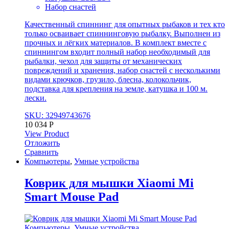
Набор снастей
Качественный спиннинг для опытных рыбаков и тех кто
только осваивает спиннинговую рыбалку. Выполнен из
прочных и лёгких материалов. В комплект вместе с
спиннингом входит полный набор необходимый для
рыбалки, чехол для защиты от механических
повреждений и хранения, набор снастей с несколькими
видами крючков, грузило, блесна, колокольчик,
подставка для крепления на земле, катушка и 100 м.
лески.
SKU: 32949743676
10 034
Р
View Product
Отложить
Сравнить
Компьютеры
,
Умные устройства
Коврик для мышки Xiaomi Mi
Smart Mouse Pad
Компьютеры
,
Умные устройства