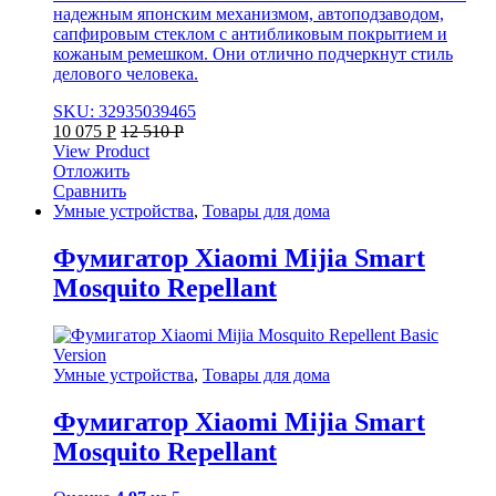
надежным японским механизмом, автоподзаводом,
сапфировым стеклом с антибликовым покрытием и
кожаным ремешком. Они отлично подчеркнут стиль
делового человека.
SKU: 32935039465
10 075
Р
12 510
Р
View Product
Отложить
Сравнить
Умные устройства
,
Товары для дома
Фумигатор Xiaomi Mijia Smart
Mosquito Repellant
Умные устройства
,
Товары для дома
Фумигатор Xiaomi Mijia Smart
Mosquito Repellant