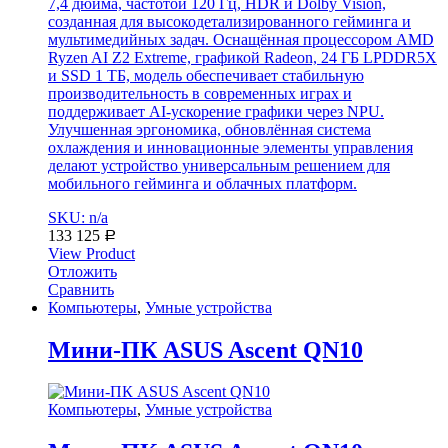
7,4 дюйма, частотой 120 Гц, HDR и Dolby Vision,
созданная для высокодетализированного гейминга и
мультимедийных задач. Оснащённая процессором AMD
Ryzen AI Z2 Extreme, графикой Radeon, 24 ГБ LPDDR5X
и SSD 1 ТБ, модель обеспечивает стабильную
производительность в современных играх и
поддерживает AI-ускорение графики через NPU.
Улучшенная эргономика, обновлённая система
охлаждения и инновационные элементы управления
делают устройство универсальным решением для
мобильного гейминга и облачных платформ.
SKU: n/a
133 125
Р
View Product
Отложить
Сравнить
Компьютеры
,
Умные устройства
Мини-ПК ASUS Ascent QN10
Компьютеры
,
Умные устройства