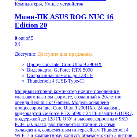
Компьютеры
,
Умные устройства
Мини-ПК ASUS ROG NUC 16
Edition 20
0
out of 5
(0)
Доступно:
Доступно для предзаказа
Процессор: Intel Core Ultra 9 290HX
Видеокарта: GeForce RTX 5090
Оперативная память: до 128 ГБ
Thunderbolt 4 (USB Type-C)
Мощный игровой компьютер нового поколения в
ультракомпактном формате, созданный к 20-летию
бренда Republic of Gamers. Модель оснащена
процессором Intel Core Ultra 9 290HX с 24 ядрами,
видеокартой GeForce RTX 5090 с 24 ГБ памяти GDDR7,
поддержкой до 128 ГБ ОЗУ и высокоскоростным SSD
PCIe 5.0. Благодаря трёхвентиляторной системе
охлаждения, современным интерфейсам Thunderbolt 4,
Wi-Fi 7 и компактному корпусу объёмом около 3 литров