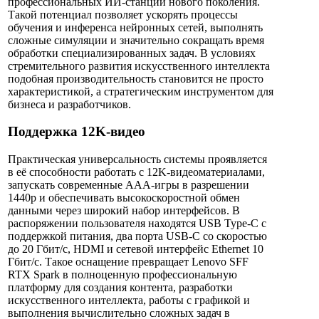
профессиональных ИИ-станций нового поколения.
Такой потенциал позволяет ускорять процессы
обучения и инференса нейронных сетей, выполнять
сложные симуляции и значительно сокращать время
обработки специализированных задач. В условиях
стремительного развития искусственного интеллекта
подобная производительность становится не просто
характеристикой, а стратегическим инструментом для
бизнеса и разработчиков.
Поддержка 12K-видео
Практическая универсальность системы проявляется
в её способности работать с 12K-видеоматериалами,
запускать современные AAA-игры в разрешении
1440p и обеспечивать высокоскоростной обмен
данными через широкий набор интерфейсов. В
распоряжении пользователя находятся USB Type-C с
поддержкой питания, два порта USB-C со скоростью
до 20 Гбит/с, HDMI и сетевой интерфейс Ethernet 10
Гбит/с. Такое оснащение превращает Lenovo SFF
RTX Spark в полноценную профессиональную
платформу для создания контента, разработки
искусственного интеллекта, работы с графикой и
выполнения вычислительно сложных задач в