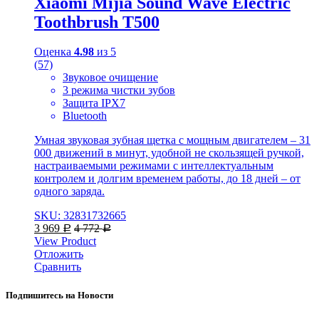
Xiaomi Mijia Sound Wave Electric
Toothbrush T500
Оценка
4.98
из 5
(57)
Звуковое очищение
3 режима чистки зубов
Защита IPX7
Bluetooth
Умная звуковая зубная щетка с мощным двигателем – 31
000 движений в минут, удобной не скользящей ручкой,
настраиваемыми режимами с интеллектуальным
контролем и долгим временем работы, до 18 дней – от
одного заряда.
SKU: 32831732665
3 969
4 772
Р
Р
View Product
Отложить
Сравнить
Подпишитесь на Новости