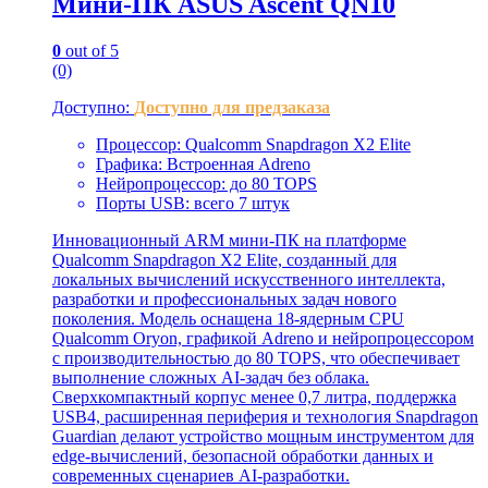
Мини-ПК ASUS Ascent QN10
0
out of 5
(0)
Доступно:
Доступно для предзаказа
Процессор: Qualcomm Snapdragon X2 Elite
Графика: Встроенная Adreno
Нейропроцессор: до 80 TOPS
Порты USB: всего 7 штук
Инновационный ARM мини-ПК на платформе
Qualcomm Snapdragon X2 Elite, созданный для
локальных вычислений искусственного интеллекта,
разработки и профессиональных задач нового
поколения. Модель оснащена 18-ядерным CPU
Qualcomm Oryon, графикой Adreno и нейропроцессором
с производительностью до 80 TOPS, что обеспечивает
выполнение сложных AI-задач без облака.
Сверхкомпактный корпус менее 0,7 литра, поддержка
USB4, расширенная периферия и технология Snapdragon
Guardian делают устройство мощным инструментом для
edge-вычислений, безопасной обработки данных и
современных сценариев AI-разработки.