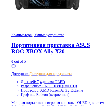
Компьютеры
,
Умные устройства
Портативная приставка ASUS
ROG XBOX Ally X20
0
out of 5
(0)
Доступно:
Доступно для предзаказа
Дисплей: 7,4-дюйма OLED
Разрешение: 1920 × 1080 (Full HD)
Процессор: AMD Ryzen AI Z2 Extreme
Графика: Radeon (встроенная)
Мощная портативная игровая консоль с OLED-дисплеем