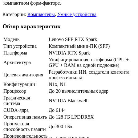
компактном форм-факторе.
Категории:
Компьютеры
,
Умные устройства
Обзор характеристик
Модель
Lenovo SFF RTX Spark
Тип устройства
Компактный мини-ПК (SFF)
Платформа
NVIDIA RTX Spark
Унифицированная платформа (CPU +
Архитектура
GPU + RAM на одной подложке)
Разработчики ИИ, создатели контента,
Целевая аудитория
профессионалы
Конфигурации
N1x, N1
Процессор
До 20 вычислительных ядер
Графическая
NVIDIA Blackwell
система
CUDA-ядра
До 6144
Оперативная память
До 128 ГБ LPDDR5X
Пропускная
До 300 ГБ/с
способность памяти
Производительность