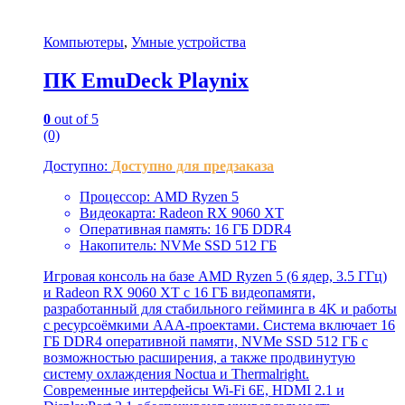
Компьютеры
,
Умные устройства
ПК EmuDeck Playnix
0
out of 5
(0)
Доступно:
Доступно для предзаказа
Процессор: AMD Ryzen 5
Видеокарта: Radeon RX 9060 XT
Оперативная память: 16 ГБ DDR4
Накопитель: NVMe SSD 512 ГБ
Игровая консоль на базе AMD Ryzen 5 (6 ядер, 3.5 ГГц)
и Radeon RX 9060 XT с 16 ГБ видеопамяти,
разработанный для стабильного гейминга в 4K и работы
с ресурсоёмкими AAA-проектами. Система включает 16
ГБ DDR4 оперативной памяти, NVMe SSD 512 ГБ с
возможностью расширения, а также продвинутую
систему охлаждения Noctua и Thermalright.
Современные интерфейсы Wi-Fi 6E, HDMI 2.1 и