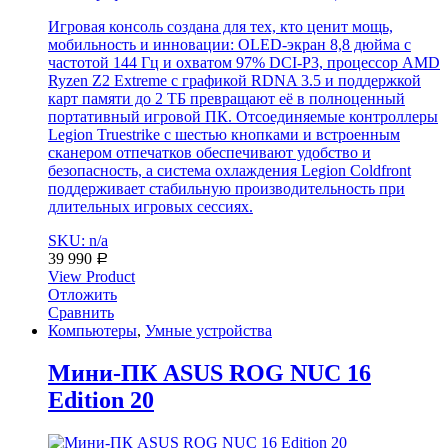
Игровая консоль создана для тех, кто ценит мощь,
мобильность и инновации: OLED-экран 8,8 дюйма с
частотой 144 Гц и охватом 97% DCI-P3, процессор AMD
Ryzen Z2 Extreme с графикой RDNA 3.5 и поддержкой
карт памяти до 2 ТБ превращают её в полноценный
портативный игровой ПК. Отсоединяемые контроллеры
Legion Truestrike с шестью кнопками и встроенным
сканером отпечатков обеспечивают удобство и
безопасность, а система охлаждения Legion Coldfront
поддерживает стабильную производительность при
длительных игровых сессиях.
SKU: n/a
39 990
Р
View Product
Отложить
Сравнить
Компьютеры
,
Умные устройства
Мини-ПК ASUS ROG NUC 16
Edition 20