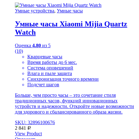
Умные устройства
,
Умные часы
Умные часы Xiaomi Mijia Quartz
Watch
Оценка
4.80
из 5
(10)
Кварцевые часы
Время работы до 6 мес.
Система оповещений
Влага и пыле защита
Синхронизация точного времени
Подсчет шагов
Больше, чем просто часы – это сочетание стиля
традиционных часов, функций инновационных
устройств и надежности. Откройте новые возможности
для здорового и сбалансированного образа жизни.
SKU: 32896100676
2 841
Р
View Product