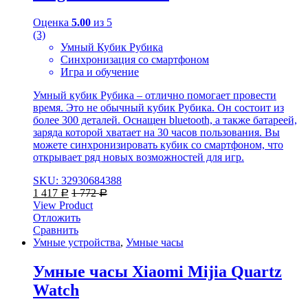
Оценка
5.00
из 5
(3)
Умный Кубик Рубика
Синхронизация со смартфоном
Игра и обучение
Умный кубик Рубика – отлично помогает провести
время. Это не обычный кубик Рубика. Он состоит из
более 300 деталей. Оснащен bluetooth, а также батареей,
заряда которой хватает на 30 часов пользования. Вы
можете синхронизировать кубик со смартфоном, что
открывает ряд новых возможностей для игр.
SKU: 32930684388
1 417
1 772
Р
Р
View Product
Отложить
Сравнить
Умные устройства
,
Умные часы
Умные часы Xiaomi Mijia Quartz
Watch