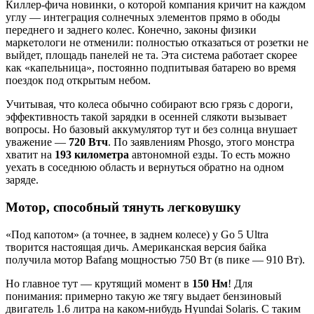
Киллер-фича новинки, о которой компания кричит на каждом
углу — интеграция солнечных элементов прямо в ободы
переднего и заднего колес. Конечно, законы физики
маркетологи не отменили: полностью отказаться от розетки не
выйдет, площадь панелей не та. Эта система работает скорее
как «капельница», постоянно подпитывая батарею во время
поездок под открытым небом.
Учитывая, что колеса обычно собирают всю грязь с дороги,
эффективность такой зарядки в осенней слякоти вызывает
вопросы. Но базовый аккумулятор тут и без солнца внушает
уважение —
720 Втч
. По заявлениям Phosgo, этого монстра
хватит на
193 километра
автономной езды. То есть можно
уехать в соседнюю область и вернуться обратно на одном
заряде.
Мотор, способный тянуть легковушку
«Под капотом» (а точнее, в заднем колесе) у Go 5 Ultra
творится настоящая дичь. Американская версия байка
получила мотор Bafang мощностью 750 Вт (в пике — 910 Вт).
Но главное тут — крутящий момент в
150 Нм
! Для
понимания: примерно такую же тягу выдает бензиновый
двигатель 1.6 литра на каком-нибудь Hyundai Solaris. С таким