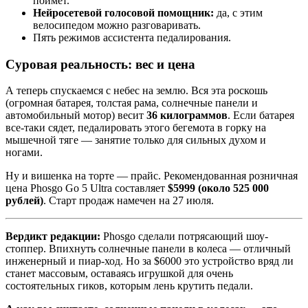
поймет.
Нейросетевой голосовой помощник:
да, с этим
велосипедом можно разговаривать.
Пять режимов ассистента педалирования.
Суровая реальность: вес и цена
А теперь спускаемся с небес на землю. Вся эта роскошь
(огромная батарея, толстая рама, солнечные панели и
автомобильный мотор) весит
36 килограммов
. Если батарея
все-таки сядет, педалировать этого бегемота в горку на
мышечной тяге — занятие только для сильных духом и
ногами.
Ну и вишенка на торте — прайс. Рекомендованная розничная
цена Phosgo Go 5 Ultra составляет
$5999 (около 525 000
рублей)
. Старт продаж намечен на 27 июля.
Вердикт редакции:
Phosgo сделали потрясающий шоу-
стоппер. Впихнуть солнечные панели в колеса — отличный
инженерный и пиар-ход. Но за $6000 это устройство вряд ли
станет массовым, оставаясь игрушкой для очень
состоятельных гиков, которым лень крутить педали.