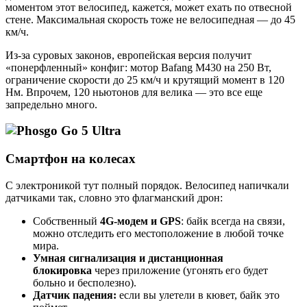
моментом этот велосипед, кажется, может ехать по отвесной
стене. Максимальная скорость тоже не велосипедная — до 45
км/ч.
Из-за суровых законов, европейская версия получит
«понерфленный» конфиг: мотор Bafang M430 на 250 Вт,
ограничение скорости до 25 км/ч и крутящий момент в 120
Нм. Впрочем, 120 ньютонов для велика — это все еще
запредельно много.
Смартфон на колесах
С электроникой тут полный порядок. Велосипед напичкали
датчиками так, словно это флагманский дрон:
Собственный
4G-модем и GPS
: байк всегда на связи,
можно отследить его местоположение в любой точке
мира.
Умная сигнализация и дистанционная
блокировка
через приложение (угонять его будет
больно и бесполезно).
Датчик падения:
если вы улетели в кювет, байк это