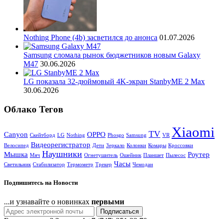
Nothing Phone (4b) засветился до анонса
01.07.2026
Samsung сломала рынок бюджетников новым Galaxy
M47
30.06.2026
LG показала 32-дюймовый 4K-экран StanbyME 2 Max
30.06.2026
Облако Тегов
Xiaomi
TV
Canyon
OPPO
Cкейтборд
LG
Nothing
Phosgo
Samsung
VR
Видеорегистратор
Велосипед
Дети
Зеркало
Колонки
Комары
Кроссовки
Наушники
Мышка
Роутер
Мяч
Огнетушитель
Ошейник
Планшет
Пылесос
Часы
Светильник
Стабилизатор
Термометр
Трекер
Чемодан
Подпишитесь на Новости
...и узнавайте о новинках
первыми
Подписаться