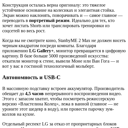
Конструкция осталась верна оригиналу: это тяжелое
устойчивое основание на колесиках и элегантная стойка.
Экран можно наклонять, поворачивать и — самое главное —
переводить в
портретный режим
. Идеально для тех, кто
хочет листать Shorts или транслировать тренировки из
соцсетей во весь рост.
Когда вы не смотрите кино, StanbyME 2 Max не должен висеть
черным квадратом посреди комнаты. Благодаря
приложению
LG Gallery+
, монитор превращается в цифровую
картину. В базе больше 5000 произведений искусства:
откатили монитор к стене, вывели Моне или Ван Гога — и
вот у вас в гостиной технологичный мольберт.
Автономность и USB-C
В массивную подставку встроен аккумулятор. Производитель
обещает до
4,5 часов
непрерывного воспроизведения видео.
Этого с запасом хватит, чтобы посмотреть режиссерскую
версию «Властелина Колец», лежа в ванной (главное — не
уроните этот шедевр в воду), или провести парочку зум-
коллов на кухне.
Отдельный респект LG за отказ от проприетарных блоков