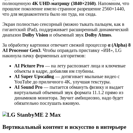
полноценную
4K UHD-матрицу (3840×2160)
. Напомним, что
прошлое поколение имело странное разрешение 2560×1440,
что для медиаконтента было ни туда, ни сюда.
Экран полностью сенсорный (можно тыкать пальцем, как в
гигантский iPad), поддерживает расширенный динамический
диапазон
Dolby Vision
и объемный звук
Dolby Atmos
.
За обработку картинки отвечает свежий процессор
α (Alpha) 8
AI Processor Gen3
. Чтобы оправдать приставку «ИИ», LG
накинула пачку фирменных алгоритмов:
AI Picture Pro
— на лету распознает лица и ключевые
объекты в кадре, добавляя им глубины.
AI Super Upscaling
— дотягивает мыльные видео с
YouTube до приличного 4K, улучшая текстуры.
AI Sound Pro
— пытается обмануть физику и выдает
виртуальный объемный звук формата 11.1.2 прямо из
динамиков монитора. Звучит амбициозно, надо будет
обязательно послушать вживую.
Вертикальный контент и искусство в интерьере