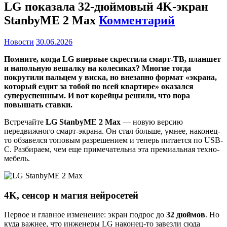
LG показала 32-дюймовый 4K-экран
StanbyME 2 Max
Комментарий
Новости
30.06.2026
Помните, когда LG впервые скрестила смарт-ТВ, планшет
и напольную вешалку на колесиках? Многие тогда
покрутили пальцем у виска, но внезапно формат «экрана,
который ездит за тобой по всей квартире» оказался
суперуспешным. И вот корейцы решили, что пора
повышать ставки.
Встречайте
LG StanbyME 2 Max
— новую версию
передвижного смарт-экрана. Он стал больше, умнее, наконец-
то обзавелся топовым разрешением и теперь питается по USB-
C. Разбираем, чем еще примечательна эта премиальная техно-
мебель.
4K, сенсор и магия нейросетей
Первое и главное изменение: экран подрос до
32 дюймов
. Но
куда важнее, что инженеры LG наконец-то завезли сюда