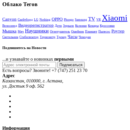
Облако Тегов
Xiaomi
TV
Canyon
OPPO
Cкейтборд
LG
Nothing
Phosgo
Samsung
VR
Видеорегистратор
Велосипед
Дети
Зеркало
Колонки
Комары
Кроссовки
Наушники
Мышка
Роутер
Мяч
Огнетушитель
Ошейник
Планшет
Пылесос
Часы
Светильник
Стабилизатор
Термометр
Трекер
Чемодан
Подпишитесь на Новости
...и узнавайте о новинках
первыми
Подписаться
Есть вопросы? Звоните!
+7 (747) 251 23 70
Адрес
Казахстан, 010000, г. Астана,
ул. Достык 9 оф. 562
Информация