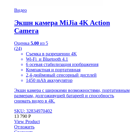
Видео
Экшн камера MiJia 4K Action
Camera
Оценка
5.00
из 5
(24)
Съемка в разрешении 4K
Wi-Fi и Bluetooth 4.1
6 осевая стабилизация изображения
Компактная и портативная
2,4-дюймовый сенсорный дисплей
1450 mAh аккумулятор
Экшн камера с широкими возможностями, портативным
размерам, долгоживущей батареей и способность
снимать видео в 4К.
SKU: 32834970402
13 790
Р
View Product
Отложить