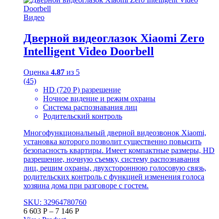
Видео
Дверной видеоглазок Xiaomi Zero
Intelligent Video Doorbell
Оценка
4.87
из 5
(45)
HD (720 P) разрешение
Ночное видение и режим охраны
Система распознавания лиц
Родительский контроль
Многофункциональный дверной видеозвонок Xiaomi,
установка которого позволит существенно повысить
безопасность квартиры. Имеет компактные размеры, HD
разрешение, ночную съемку, систему распознавания
лиц, решим охраны, двухстороннюю голосовую связь,
родительских контроль с функцией изменения голоса
хозяина дома при разговоре с гостем.
SKU: 32964780760
6 603
Р
–
7 146
Р