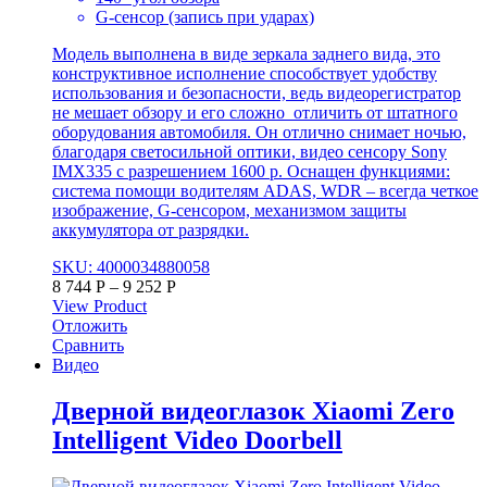
G-сенсор (запись при ударах)
Модель выполнена в виде зеркала заднего вида, это
конструктивное исполнение способствует удобству
использования и безопасности, ведь видеорегистратор
не мешает обзору и его сложно отличить от штатного
оборудования автомобиля. Он отлично снимает ночью,
благодаря светосильной оптики, видео сенсору Sony
IMX335 с разрешением 1600 р. Оснащен функциями:
система помощи водителям ADAS, WDR – всегда четкое
изображение, G-сенсором, механизмом защиты
аккумулятора от разрядки.
SKU: 4000034880058
8 744
Р
–
9 252
Р
View Product
Отложить
Сравнить
Видео
Дверной видеоглазок Xiaomi Zero
Intelligent Video Doorbell