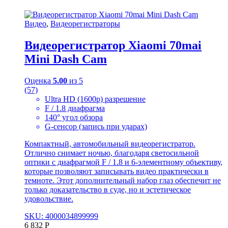
Видео
,
Видеорегистраторы
Видеорегистратор Xiaomi 70mai
Mini Dash Cam
Оценка
5.00
из 5
(57)
Ultra HD (1600p) разрешение
F / 1.8 диафрагма
140° угол обзора
G-сенсор (запись при ударах)
Компактный, автомобильный видеорегистратор.
Отлично снимает ночью, благодаря светосильной
оптики с диафрагмой F / 1.8 и 6-элементному объективу,
которые позволяют записывать видео практически в
темноте. Этот дополнительный набор глаз обеспечит не
только доказательство в суде, но и эстетическое
удовольствие.
SKU: 4000034899999
6 832
Р