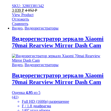
SKU: 32803381342
3 039
Р
4 052
Р
View Product
Отложить
Сравнить
Видео
,
Видеорегистраторы
Видеорегистратор зеркало Xiaomi
70mai Rearview Mirror Dash Cam
Видео
,
Видеорегистраторы
Видеорегистратор зеркало Xiaomi
70mai Rearview Mirror Dash Cam
Оценка
4.95
из 5
(41)
Full HD (1600p) разрешение
F / 1.8 диафрагма
140° угол обзора