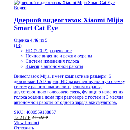
Видео
Дверной видеоглазок Xiaomi Mijia
Smart Cat Eye
Оценка
4.46
из 5
(13)
HD (720 P) разрешение
Ночное видение и режим охраны
Система изменения голоса
3 месяца автономной работы
Видеоглазок Mijia, имеет компактные размеры, 5
дюймовый LSD экран, HD разрешение, ночную съемку,
систему распознавания лиц, решим охраны,
двухстороннюю голосовую связь, функцию изменения
голоса хозяина дома при разговоре с гостем и 3 месяца
автономной работы от одного заряда аккумулятора.
SKU: 4000559188857
12 217
Р
21 622
Р
View Product
Отложить