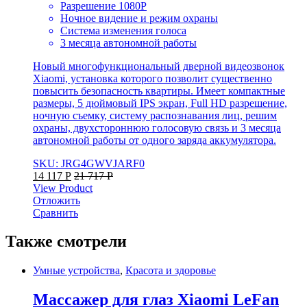
Разрешение 1080P
Ночное видение и режим охраны
Система изменения голоса
3 месяца автономной работы
Новый многофункциональный дверной видеозвонок
Xiaomi, установка которого позволит существенно
повысить безопасность квартиры. Имеет компактные
размеры, 5 дюймовый IPS экран, Full HD разрешение,
ночную съемку, систему распознавания лиц, решим
охраны, двухстороннюю голосовую связь и 3 месяца
автономной работы от одного заряда аккумулятора.
SKU: JRG4GWVJARF0
14 117
Р
21 717
Р
View Product
Отложить
Сравнить
Также смотрели
Умные устройства
,
Красота и здоровье
Массажер для глаз Xiaomi LeFan