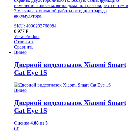
охраны, двухстороннюю голосовую связь, функцию
изменения голоса хозяина дома при разговоре с гостем и
2 месяца автономной работы от одного заряда
аккумулятора.
SKU: 4000293768084
8 977
Р
View Product
Отложить
Сравнить
Видео
Дверной видеоглазок Xiaomi Smart
Cat Eye 1S
Видео
Дверной видеоглазок Xiaomi Smart
Cat Eye 1S
Оценка
4.88
из 5
(8)