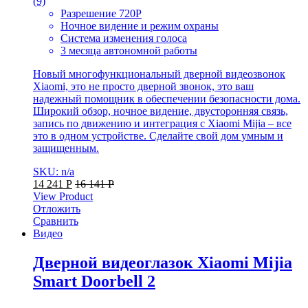
(9)
Разрешение 720P
Ночное видение и режим охраны
Система изменения голоса
3 месяца автономной работы
Новый многофункциональный дверной видеозвонок
Xiaomi, это не просто дверной звонок, это ваш
надежный помощник в обеспечении безопасности дома.
Широкий обзор, ночное видение, двусторонняя связь,
запись по движению и интеграция с Xiaomi Mijia – все
это в одном устройстве. Сделайте свой дом умным и
защищенным.
SKU: n/a
14 241
Р
16 141
Р
View Product
Отложить
Сравнить
Видео
Дверной видеоглазок Xiaomi Mijia
Smart Doorbell 2