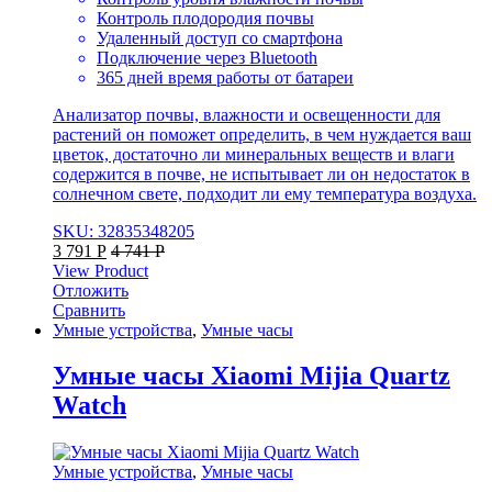
Контроль плодородия почвы
Удаленный доступ со смартфона
Подключение через Bluetooth
365 дней время работы от батареи
Анализатор почвы, влажности и освещенности для
растений он поможет определить, в чем нуждается ваш
цветок, достаточно ли минеральных веществ и влаги
содержится в почве, не испытывает ли он недостаток в
солнечном свете, подходит ли ему температура воздуха.
SKU: 32835348205
3 791
Р
4 741
Р
View Product
Отложить
Сравнить
Умные устройства
,
Умные часы
Умные часы Xiaomi Mijia Quartz
Watch
Умные устройства
,
Умные часы