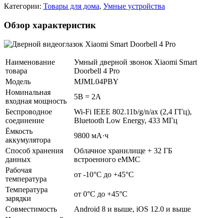
Категории:
Товары для дома
,
Умные устройства
Обзор характеристик
Наименование
Умный дверной звонок Xiaomi Smart
товара
Doorbell 4 Pro
Модель
MJML04PBY
Номинальная
5В = 2А
входная мощность
Беспроводное
Wi-Fi IEEE 802.11b/g/n/ax (2,4 ГГц),
соединение
Bluetooth Low Energy, 433 МГц
Ёмкость
9800 мА·ч
аккумулятора
Способ хранения
Облачное хранилище + 32 ГБ
данных
встроенного eMMC
Рабочая
от -10°C до +45°C
температура
Температура
от 0°C до +45°C
зарядки
Совместимость
Android 8 и выше, iOS 12.0 и выше