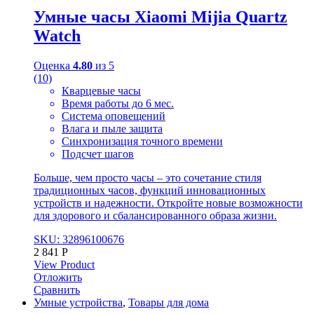
Умные часы Xiaomi Mijia Quartz
Watch
Оценка
4.80
из 5
(10)
Кварцевые часы
Время работы до 6 мес.
Система оповещений
Влага и пыле защита
Синхронизация точного времени
Подсчет шагов
Больше, чем просто часы – это сочетание стиля
традиционных часов, функций инновационных
устройств и надежности. Откройте новые возможности
для здорового и сбалансированного образа жизни.
SKU: 32896100676
2 841
Р
View Product
Отложить
Сравнить
Умные устройства
,
Товары для дома