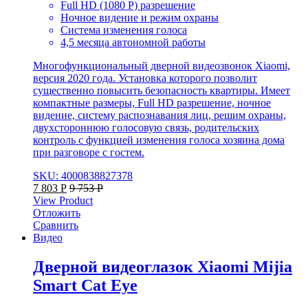
Full HD (1080 P) разрешение
Ночное видение и режим охраны
Система изменения голоса
4,5 месяца автономной работы
Многофункциональный дверной видеозвонок Xiaomi,
версия 2020 года. Установка которого позволит
существенно повысить безопасность квартиры. Имеет
компактные размеры, Full HD разрешение, ночное
видение, систему распознавания лиц, решим охраны,
двухстороннюю голосовую связь, родительских
контроль с функцией изменения голоса хозяина дома
при разговоре с гостем.
SKU: 4000838827378
7 803
Р
9 753
Р
View Product
Отложить
Сравнить
Видео
Дверной видеоглазок Xiaomi Mijia
Smart Cat Eye