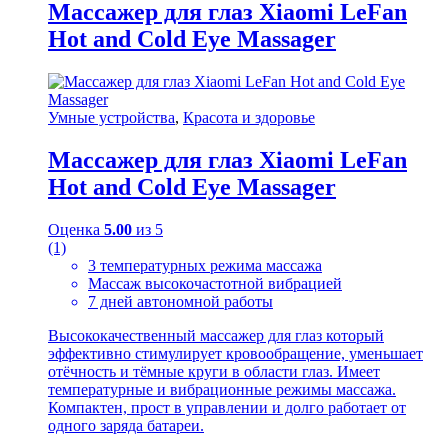
Массажер для глаз Xiaomi LeFan
Hot and Cold Eye Massager
Умные устройства
,
Красота и здоровье
Массажер для глаз Xiaomi LeFan
Hot and Cold Eye Massager
Оценка
5.00
из 5
(1)
3 температурных режима массажа
Массаж высокочастотной вибрацией
7 дней автономной работы
Высококачественный массажер для глаз который
эффективно стимулирует кровообращение, уменьшает
отёчность и тёмные круги в области глаз. Имеет
температурные и вибрационные режимы массажа.
Компактен, прост в управлении и долго работает от
одного заряда батареи.