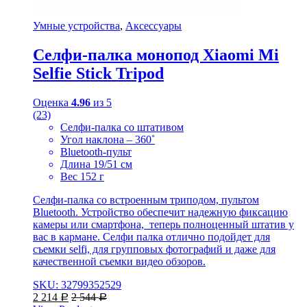
Умные устройства
,
Аксессуары
Селфи-палка монопод Xiaomi Mi
Selfie Stick Tripod
Оценка
4.96
из 5
(23)
Селфи-палка со штативом
Угол наклона – 360˚
Bluetooth-пульт
Длина 19/51 см
Вес 152 г
Селфи-палка со встроенным триподом, пультом
Bluetooth. Устройство обеспечит надежную фиксацию
камеры или смартфона, теперь полноценный штатив у
вас в кармане. Селфи палка отлично подойдет для
съемки selfi, для групповых фотографий и даже для
качественной съемки видео обзоров.
SKU: 32799352529
2 214
2 544
Р
Р