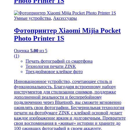
Photo Printer 1S
Умные устройства
,
Аксессуары
Фотопринтер Xiaomi Mijia Pocket
Photo Printer 1S
Оценка
5.00
из 5
(1)
Печать фотографий со смартфона
Технология печати ZINK
Трехдюймовое клейкое фото
Инновационное устройство, сочетающее стиль и
функциональность. Благодаря встроенному набору
инструментов для стилизации снимков, поддержке
дополненной реальности и бесперебойному
подключению через Bluetooth, вы сможете мгновенно
оживлять свои фотографии. Бесчернильная технология
печати на фотобумаге ZINK с клейкой основой делает
каждое изображение ярким и долговечным. Превратите
свои воспоминания в «живые» истории и храните до
100 оживших фотографий в своем аккаунте.