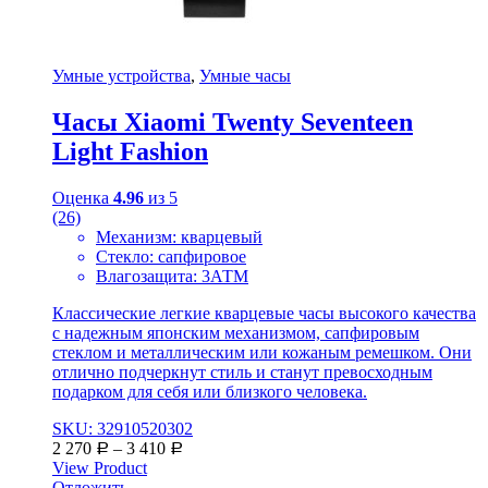
Умные устройства
,
Умные часы
Часы Xiaomi Twenty Seventeen
Light Fashion
Оценка
4.96
из 5
(26)
Механизм: кварцевый
Стекло: сапфировое
Влагозащита: 3АТМ
Классические легкие кварцевые часы высокого качества
с надежным японским механизмом, сапфировым
стеклом и металлическим или кожаным ремешком. Они
отлично подчеркнут стиль и станут превосходным
подарком для себя или близкого человека.
SKU: 32910520302
2 270
–
3 410
Р
Р
View Product
Отложить