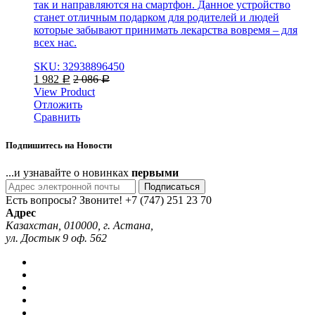
так и направляются на смартфон. Данное устройство
станет отличным подарком для родителей и людей
которые забывают принимать лекарства вовремя – для
всех нас.
SKU: 32938896450
1 982
2 086
Р
Р
View Product
Отложить
Сравнить
Подпишитесь на Новости
...и узнавайте о новинках
первыми
Подписаться
Есть вопросы? Звоните!
+7 (747) 251 23 70
Адрес
Казахстан, 010000, г. Астана,
ул. Достык 9 оф. 562