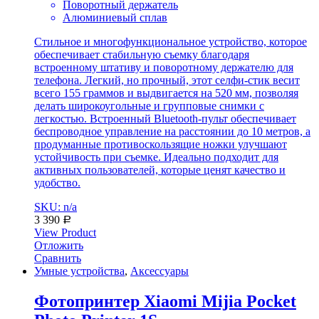
Поворотный держатель
Алюминиевый сплав
Стильное и многофункциональное устройство, которое
обеспечивает стабильную съемку благодаря
встроенному штативу и поворотному держателю для
телефона. Легкий, но прочный, этот селфи-стик весит
всего 155 граммов и выдвигается на 520 мм, позволяя
делать широкоугольные и групповые снимки с
легкостью. Встроенный Bluetooth-пульт обеспечивает
беспроводное управление на расстоянии до 10 метров, а
продуманные противоскользящие ножки улучшают
устойчивость при съемке. Идеально подходит для
активных пользователей, которые ценят качество и
удобство.
SKU: n/a
3 390
Р
View Product
Отложить
Сравнить
Умные устройства
,
Аксессуары
Фотопринтер Xiaomi Mijia Pocket