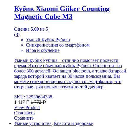
Кубик Xiaomi Giiker Counting
Magnetic Cube M3
Оценка
5.00
из 5
(3)
Умный Кубик Рубика
Синхронизация со смартфоном
Игра и обучение
Умный кубик Рубика – отлично помогает провести
время. Это не обычный кубик Рубика. Он состоит из
более 300 деталей. Оснащен bluetooth, а также батареей,
заряда которой хватает на 30 часов пользования. Вы
можете синхронизировать кубик со смартфоном, что
открывает ряд новых возможностей для игр.
SKU: 32930684388
1 417
1 772
Р
Р
View Product
Отложить
Сравнить
Умные устройства
,
Красота и здоровье