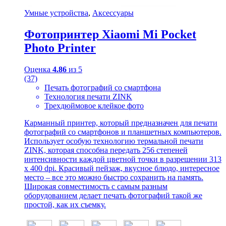
Умные устройства
,
Аксессуары
Фотопринтер Xiaomi Mi Pocket
Photo Printer
Оценка
4.86
из 5
(37)
Печать фотографий со смартфона
Технология печати ZINK
Трехдюймовое клейкое фото
Карманный принтер, который предназначен для печати
фотографий со смартфонов и планшетных компьютеров.
Использует особую технологию термальной печати
ZINK, которая способна передать 256 степеней
интенсивности каждой цветной точки в разрешении 313
х 400 dpi. Красивый пейзаж, вкусное блюдо, интересное
место – все это можно быстро сохранить на память.
Широкая совместимость с самым разным
оборудованием делает печать фотографий такой же
простой, как их съемку.