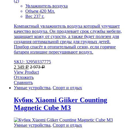
(2)
Увлажнитель воздуха
Объем 420 Мл.
Вес 237 г.
Компактный увлажнитель воздуха который улучшает
качество воздуха. Он продлевает срок службы мебели,
защищает кожу от сухости, а также будет полезен для
создания оптимальной среды для грудных детей.
Прибор спасёт в отопительный сезон, если горячие
батареи излишне пересушивают воздух.
SKU: 32950337775
2 349
2 973
Р
Р
View Product
Отложить
Сравнить
Умные устройства
,
Спорт и отдых
Кубик Xiaomi Giiker Counting
Magnetic Cube M3
Умные устройства
,
Спорт и отдых