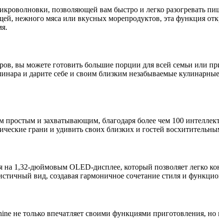
икроволновки, позволяющей вам быстро и легко разогревать пищ
щей, нежного мяса или вкусных морепродуктов, эта функция от
мя.
ров, вы можете готовить большие порции для всей семьи или пр
улинара и дарите себе и своим близким незабываемые кулинарные 
м простым и захватывающим, благодаря более чем 100 интелле
мические грани и удивить своих близких и гостей восхититель
я на 1,32-дюймовым OLED-дисплее, который позволяет легко ко
истичный вид, создавая гармоничное сочетание стиля и функцио
Machine не только впечатляет своими функциями приготовления, н