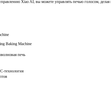
 управлению Xiao AI, вы можете управлять печью голосом, дел
ming Baking Machine
оволновая печь
FC-технология
птов