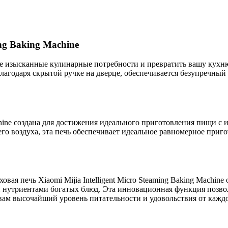
ing Baking Machine
мые изысканные кулинарные потребности и превратить вашу кух
благодаря скрытой ручке на дверце, обеспечивается безупречный
Machine создана для достижения идеального приготовления пищи с
о воздуха, эта печь обеспечивает идеальное равномерное приго
вая печь Xiaomi Mijia Intelligent Micro Steaming Baking Machine
и нутриентами богатых блюд. Эта инновационная функция позво
я вам высочайший уровень питательности и удовольствия от каж