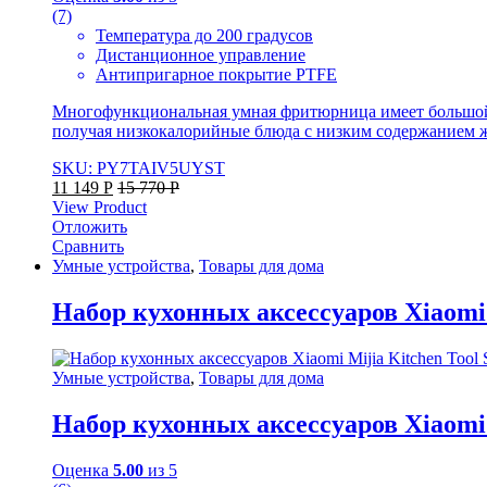
(7)
Температура до 200 градусов
Дистанционное управление
Антипригарное покрытие PTFE
Многофункциональная умная фритюрница имеет большой об
получая низкокалорийные блюда с низким содержанием ж
SKU: PY7TAIV5UYST
11 149
Р
15 770
Р
View Product
Отложить
Сравнить
Умные устройства
,
Товары для дома
Набор кухонных аксессуаров Xiaomi M
Умные устройства
,
Товары для дома
Набор кухонных аксессуаров Xiaomi M
Оценка
5.00
из 5