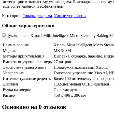
интеграцию в экосистему умного дома. Благодаря голосовому
еще более удобной и эффективной.
Категории:
Товары для дома
,
Умные устройства
Общие характеристики
Наименование
Xiaomi Mijia Intelligent Micro Stea
Модель
MKX03M
Методы приготовления
Выпечка, обжарка, парение, микр
Емкость внутренней камеры
27 литров
Экосистема умного дома
Поддержка экосистемы Xiaomi
Управление
Голосовое управление Xiao AI, N
Интеллектуальные рецепты
Более 100 интеллектуальных реце
Дисплей
1,32-дюймовый OLED-дисплей
Ручка на дверце
Скрытая ручка
Размер
458 x 496 x 396 мм
Основано на 0 отзывов