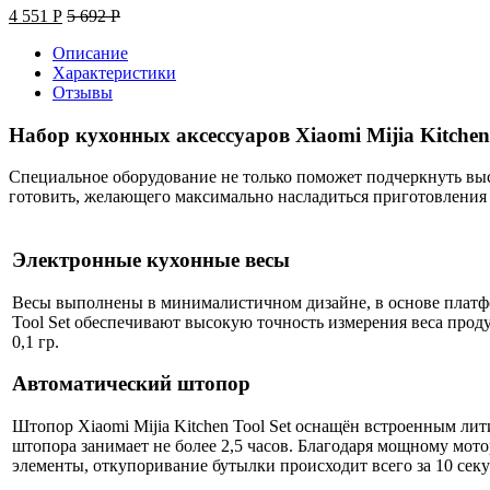
4 551
Р
5 692
Р
Описание
Характеристики
Отзывы
Набор кухонных аксессуаров Xiaomi Mijia Kitchen 
Специальное оборудование не только поможет подчеркнуть выс
готовить, желающего максимально насладиться приготовлени
Электронные кухонные весы
Весы выполнены в минималистичном дизайне, в основе платфор
Tool Set обеспечивают высокую точность измерения веса про
0,1 гр.
Автоматический штопор
Штопор Xiaomi Mijia Kitchen Tool Set оснащён встроенным ли
штопора занимает не более 2,5 часов. Благодаря мощному мо
элементы, откупоривание бутылки происходит всего за 10 секу