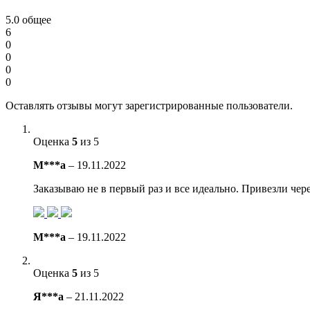
5.0
общее
6
0
0
0
0
Оставлять отзывы могут зарегистрированные пользователи.
Оценка
5
из 5
М***а
–
19.11.2022
Заказываю не в первый раз и все идеально. Привезли чер
М***а
–
19.11.2022
Оценка
5
из 5
Я***а
–
21.11.2022