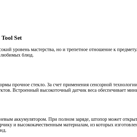
Tool Set
окий уровень мастерства, но и трепетное отношение к предмету
я любимых блюд.
мы прочное стекло. За счет применения сенсорной технологии 
дуктов. Встроенный высокоточный датчик веса обеспечивает ми
тиевым аккумулятором. При полном заряде, штопор может открыт
торчику и высококачественным материалам, из которых изготов
нд.