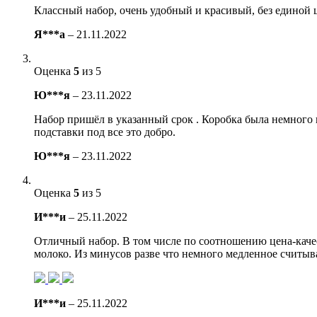
Классный набор, очень удобный и красивый, без единой 
Я***а
–
21.11.2022
Оценка
5
из 5
Ю***я
–
23.11.2022
Набор пришёл в указанный срок . Коробка была немного 
подставки под все это добро.
Ю***я
–
23.11.2022
Оценка
5
из 5
И***и
–
25.11.2022
Отличный набор. В том числе по соотношению цена-каче
молоко. Из минусов разве что немного медленное считыв
И***и
–
25.11.2022