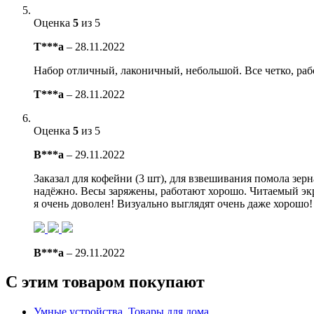
Оценка
5
из 5
Т***а
–
28.11.2022
Набор отличный, лаконичный, небольшой. Все четко, раб
Т***а
–
28.11.2022
Оценка
5
из 5
В***а
–
29.11.2022
Заказал для кофейни (3 шт), для взвешивания помола зер
надёжно. Весы заряжены, работают хорошо. Читаемый экр
я очень доволен! Визуально выглядят очень даже хорошо!
В***а
–
29.11.2022
С этим товаром покупают
Умные устройства
,
Товары для дома