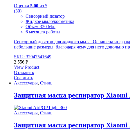
Оценка
5.00
из 5
(30)
Сенсорный дозатор
Жидкое мыло/косметика
Объем 320 Мл.
6 месяцев работы
Сенсорный дозатор для жидкого мыла. Оснащена инфракра
небольшие размеры, благодаря чему для него довольно пр
SKU: 32947541649
2 556
Р
View Product
Отложить
Сравнить
Аксессуары
,
Стиль
Защитная маска респиратор Xiaomi 
Аксессуары
,
Стиль
Защитная маска респиратор Xiaomi 