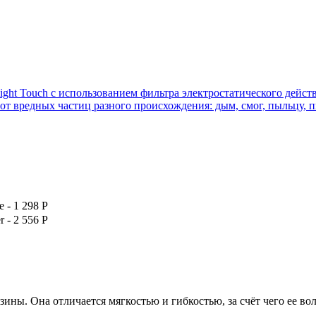
ight Touch с использованием фильтра электростатического дейс
т вредных частиц разного происхождения: дым, смог, пыльцу, 
e
-
1 298
Р
r
-
2 556
Р
ины. Она отличается мягкостью и гибкостью, за счёт чего ее в