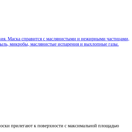
твия. Маска справится с маслянистыми и нежирными частицами,
пыль, микробы, маслянистые испарения и выхлопные газы.
олоски прилегают к поверхности с максимальной площадью