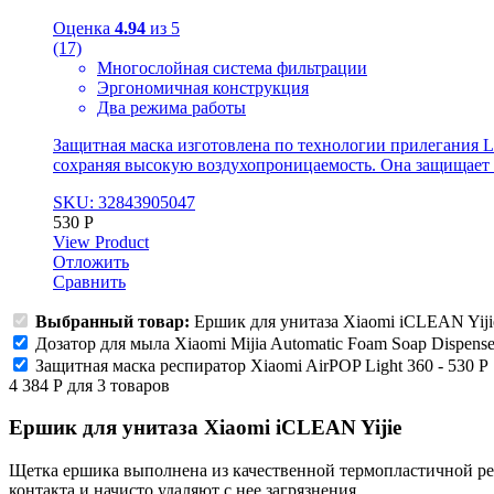
Оценка
4.94
из 5
(17)
Многослойная система фильтрации
Эргономичная конструкция
Два режима работы
Защитная маска изготовлена по технологии прилегания L
сохраняя высокую воздухопроницаемость. Она защищает о
SKU: 32843905047
530
Р
View Product
Отложить
Сравнить
Выбранный товар:
Ершик для унитаза Xiaomi iCLEAN Yiji
Дозатор для мыла Xiaomi Mijia Automatic Foam Soap Dispense
Защитная маска респиратор Xiaomi AirPOP Light 360
-
530
Р
4 384
Р
для
3
товаров
Ершик для унитаза Xiaomi iCLEAN Yijie
Щетка ершика выполнена из качественной термопластичной рез
контакта и начисто удаляют с нее загрязнения.