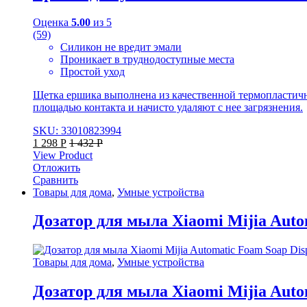
Оценка
5.00
из 5
(59)
Силикон не вредит эмали
Проникает в труднодоступные места
Простой уход
Щетка ершика выполнена из качественной термопластично
площадью контакта и начисто удаляют с нее загрязнения.
SKU: 33010823994
1 298
Р
1 432
Р
View Product
Отложить
Сравнить
Товары для дома
,
Умные устройства
Дозатор для мыла Xiaomi Mijia Auto
Товары для дома
,
Умные устройства
Дозатор для мыла Xiaomi Mijia Auto