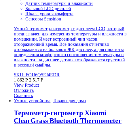
Датчик температуры и влажности
Большой LCD дисплей
Шкала уровня комфорта
Сенсоры Sensirion
Умный термометр-гигрометр с дисплеем LCD, который
предназначен для измерения температуры и влажности в
помещении. Имеет встроенный чип часов,
отображающий время. Все показания отчётливо
отображаются на большом ЖК-дисплее, а для простоты
определения комфортного соотношения температуры и
влажности, на дисплее датчика отображаются грустный
и веселый смайлы.
SKU: FOU6Q5EJ4EDR
1 862
Р
2 517
Р
View Product
Отложить
Сравнить
Умные устройства
,
Товары для дома
Термометр-гигрометр Xiaomi
ClearGrass Bluetooth Thermometer