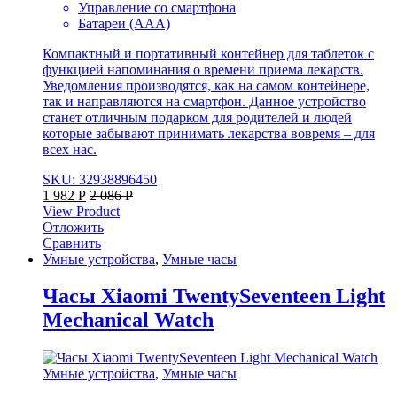
Управление со смартфона
Батареи (ААА)
Компактный и портативный контейнер для таблеток с
функцией напоминания о времени приема лекарств.
Уведомления производятся, как на самом контейнере,
так и направляются на смартфон. Данное устройство
станет отличным подарком для родителей и людей
которые забывают принимать лекарства вовремя – для
всех нас.
SKU: 32938896450
1 982
Р
2 086
Р
View Product
Отложить
Сравнить
Умные устройства
,
Умные часы
Часы Xiaomi TwentySeventeen Light
Mechanical Watch
Умные устройства
,
Умные часы