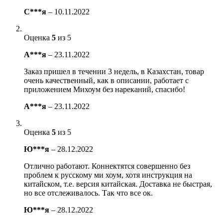
С***я
–
10.11.2022
Оценка
5
из 5
А***я
–
23.11.2022
Заказ пришел в течении 3 недель, в Казахстан, товар
очень качественный, как в описании, работает с
приложением Михоум без нареканий, спасибо!
А***я
–
23.11.2022
Оценка
5
из 5
Ю***я
–
28.12.2022
Отлично работают. Коннектятся совершенно без
проблем к русскому ми хоум, хотя инструкция на
китайском, т.е. версия китайская. Доставка не быстрая,
но все отслеживалось. Так что все ок.
Ю***я
–
28.12.2022