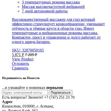
3 температурных режима массажа
Массаж высокочастотной вибрацией
7 дней автономной работы
Высококачественный массажер для глаз который
эффективно стимулирует кровообращение, уменьшает
отёчность и тёмные круги в области глаз. Имеет
температурные и вибрационные режимы массажа.
Компактен, прост в управлении и долго работает от
одного заряда батареи.
SKU: 32870050165
5 871
Р
7 209
Р
View Product
Отложить
Сравнить
Подпишитесь на Новости
...и узнавайте о новинках
первыми
Подписаться
Есть вопросы? Звоните!
+7 (747) 251 23 70
Адрес
Казахстан, 010000, г. Астана,
ул. Достык 9 оф. 562