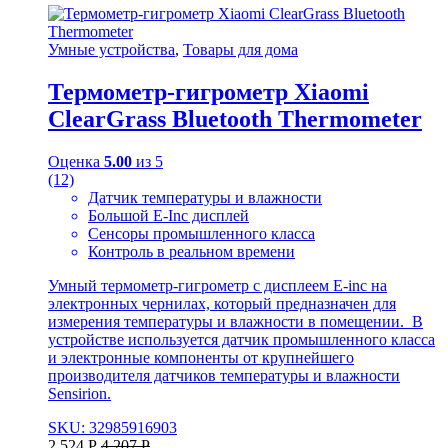
Умные устройства
,
Товары для дома
Термометр-гигрометр Xiaomi
ClearGrass Bluetooth Thermometer
Оценка
5.00
из 5
(12)
Датчик температуры и влажности
Большой E-Inc дисплей
Сенсоры промышленного класса
Контроль в реальном времени
Умный термометр-гигрометр с дисплеем E-inc на
электронных чернилах, который предназначен для
измерения температуры и влажности в помещении. В
устройстве используется датчик промышленного класса
и электронные компоненты от крупнейшего
производителя датчиков температуры и влажности
Sensirion.
SKU: 32985916903
2 524
Р
4 207
Р