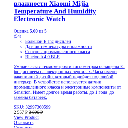
влажности Xiaomi Mijia
Temperature And Humidity
Electronic Watch
Оценка
5.00
из 5
(54)
Большой E-Inc дисплей
Датчик температуры и влажности
Сенсоры промышленного класса
Bluetooth 4.0 BLE
Умные часы с термометром и гигрометром оснащены E-
inc дисплеем на электронных чернилах. Часы имеют
лаконичный дизайн, который подойдет под любой
интерьер. В устройстве используется датчик
промышленного класса и электронные компоненты от
Sensirion. Имеет долгое время работы, до 1 года до
замены батареек.
SKU: 32997360599
2 557
Р
3 896
Р
View Product
Отложить
Сравнить