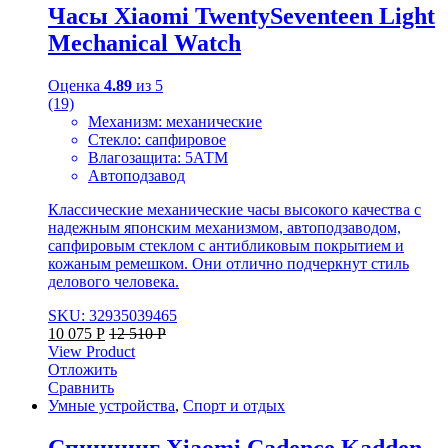
Часы Xiaomi TwentySeventeen Light
Mechanical Watch
Оценка
4.89
из 5
(19)
Механизм: механические
Стекло: сапфировое
Влагозащита: 5АТМ
Автоподзавод
Классические механические часы высокого качества с
надежным японским механизмом, автоподзаводом,
сапфировым стеклом с антибликовым покрытием и
кожаным ремешком. Они отлично подчеркнут стиль
делового человека.
SKU: 32935039465
10 075
Р
12 510
Р
View Product
Отложить
Сравнить
Умные устройства
,
Спорт и отдых