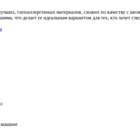
чших, гипоаллергенных материалов, схожих по качеству с шелко
мма, что делает ее идеальным вариантом для тех, кто хочет сэк
а
кс
в машине