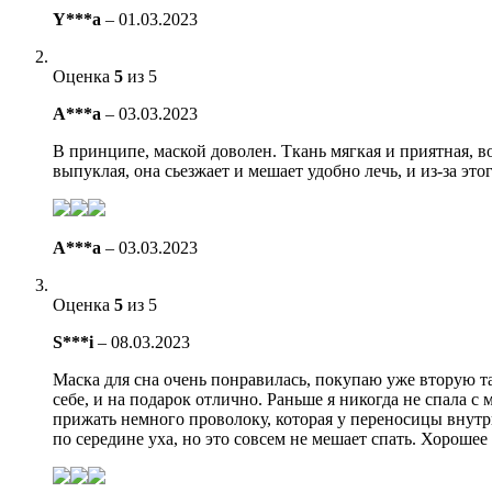
Y***a
–
01.03.2023
Оценка
5
из 5
A***a
–
03.03.2023
В принципе, маской доволен. Ткань мягкая и приятная, во 
выпуклая, она сьезжает и мешает удобно лечь, и из-за э
A***a
–
03.03.2023
Оценка
5
из 5
S***i
–
08.03.2023
Маска для сна очень понравилась, покупаю уже вторую та
себе, и на подарок отлично. Раньше я никогда не спала с 
прижать немного проволоку, которая у переносицы внутри
по середине уха, но это совсем не мешает спать. Хорошее