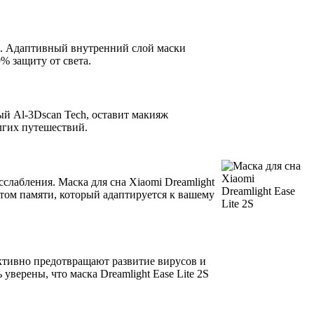
ть. Адаптивный внутренний слой маски
% защиту от света.
й Al-3Dscan Tech, оставит макияж
олгих путешествий.
сслабления. Маска для сна Xiaomi Dreamlight
ктом памяти, который адаптируется к вашему
ктивно предотвращают развитие вирусов и
верены, что маска Dreamlight Ease Lite 2S