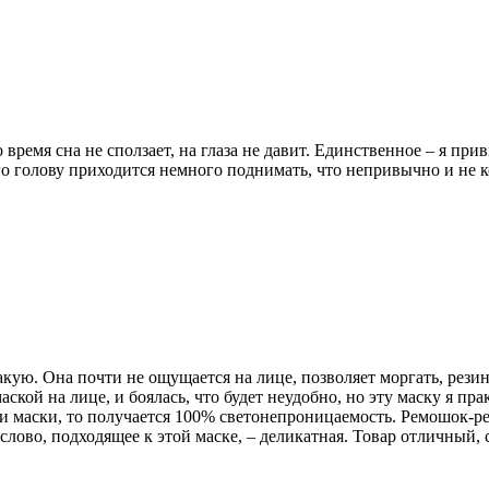
время сна не сползает, на глаза не давит. Единственное – я прив
того голову приходится немного поднимать, что непривычно и не
кую. Она почти не ощущается на лице, позволяет моргать, резинк
маской на лице, и боялась, что будет неудобно, но эту маску я п
 маски, то получается 100% светонепроницаемость. Ремошок-рез
 слово, подходящее к этой маске, – деликатная. Товар отличный