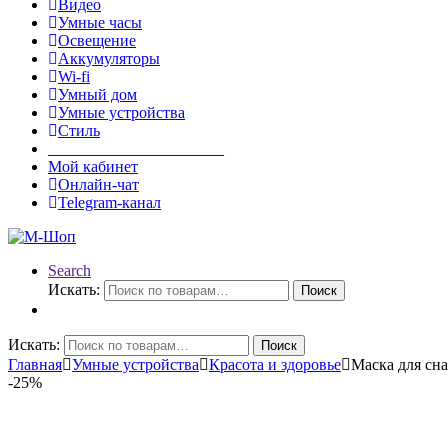
Видео
Умные часы
Освещение
Аккумуляторы
Wi-fi
Умный дом
Умные устройства
Стиль
______________________
Мой кабинет
Онлайн-чат
Telegram-канал
Search
Искать:
Поиск
Искать:
Поиск
Главная
Умные устройства
Красота и здоровье
Маска для сна
-
25%