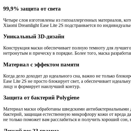
99,9% защита от света
Четыре слоя изготовлены из гипоаллергенных материалов, кот
Xiaomi Dreamlight Ease Lite 2S подстраивается по индивидуал
Уникальный 3D-дизайн
Конструкция маски обеспечивает полную темноту для лучшего 
нетронутым и прическу в порядке. Более того, маска разработа
Материал с эффектом памяти
Когда дело доходит до идеального сна, важно не только блокир
Ease Lite 2S не просто блокирует свет, а обеспечивает идеал
лицу и формирует наилучший контур.
Защита от бактерий Polygiene
Материал маски обработаны шведскими антибактериальными до
бактерий, защищая естественную микрофлору кожи от вреда даж
не только поможет вам расслабиться и получить хороший сон, 
Легкий вес 23 грамма