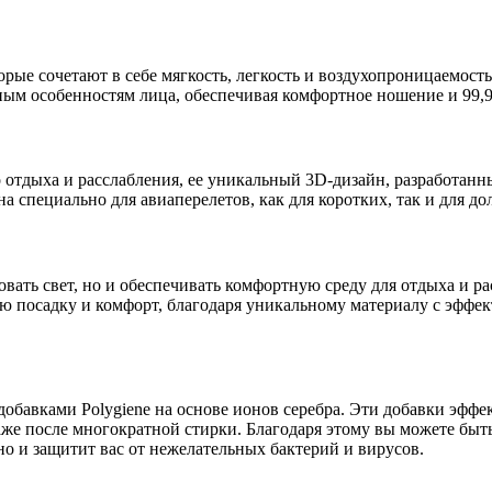
орые сочетают в себе мягкость, легкость и воздухопроницаемос
ьным особенностям лица, обеспечивая комфортное ношение и 99,9
отдыха и расслабления, ее уникальный 3D-дизайн, разработанны
на специально для авиаперелетов, как для коротких, так и для д
овать свет, но и обеспечивать комфортную среду для отдыха и ра
ьную посадку и комфорт, благодаря уникальному материалу с эффе
бавками Polygiene на основе ионов серебра. Эти добавки эффе
е после многократной стирки. Благодаря этому вы можете быть у
но и защитит вас от нежелательных бактерий и вирусов.