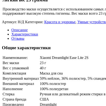
Производство маски осуществляется с использованием самых лу
поддерживает высокую степень гигиены. Вес маски всего 23 гра
Артикул:
Н/Д
Категории:
Красота и здоровье
,
Умные устройств
Описание
Характеристики
Отзывы
Общие характеристики
Наименование:
Xiaomi Dreamlight Ease Lite 2S
Вес маски
23 г
Вес с упаковкой
40 г
Комплектация
Маска для сна
Внутренний материал
59% нейлон, 36% полиэстер, 5% спанде
Внешний материал
100% полиэстер
Наполнение
100% полиуретан
Стирка
Ручная или деликатный режим стирки 
Страна бренда
США
Произведено
Dreamlight