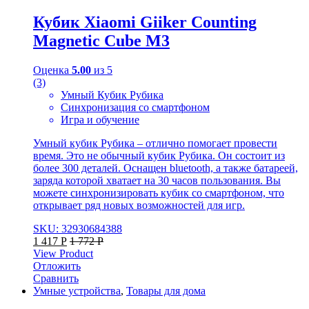
Кубик Xiaomi Giiker Counting
Magnetic Cube M3
Оценка
5.00
из 5
(3)
Умный Кубик Рубика
Синхронизация со смартфоном
Игра и обучение
Умный кубик Рубика – отлично помогает провести
время. Это не обычный кубик Рубика. Он состоит из
более 300 деталей. Оснащен bluetooth, а также батареей,
заряда которой хватает на 30 часов пользования. Вы
можете синхронизировать кубик со смартфоном, что
открывает ряд новых возможностей для игр.
SKU: 32930684388
1 417
Р
1 772
Р
View Product
Отложить
Сравнить
Умные устройства
,
Товары для дома