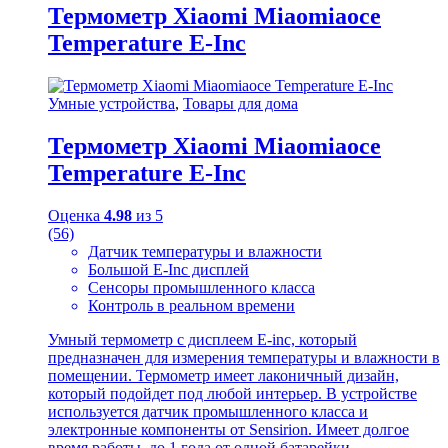
Термометр Xiaomi Miaomiaoce
Temperature E-Inc
Умные устройства
,
Товары для дома
Термометр Xiaomi Miaomiaoce
Temperature E-Inc
Оценка
4.98
из 5
(56)
Датчик температуры и влажности
Большой E-Inc дисплей
Сенсоры промышленного класса
Контроль в реальном времени
Умный термометр с дисплеем E-inc, который
предназначен для измерения температуры и влажности в
помещении. Термометр имеет лаконичный дизайн,
который подойдет под любой интерьер. В устройстве
используется датчик промышленного класса и
электронные компоненты от Sensirion. Имеет долгое
время работы, до 1 года от одной батарейки.