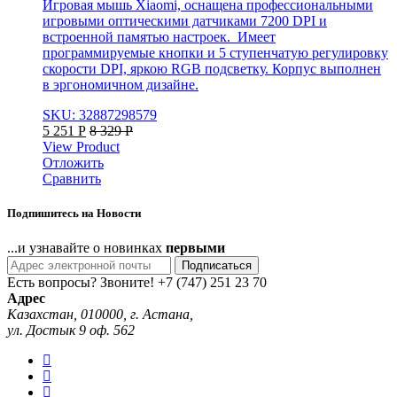
Игровая мышь Xiaomi, оснащена профессиональными
игровыми оптическими датчиками 7200 DPI и
встроенной памятью настроек. Имеет
программируемые кнопки и 5 ступенчатую регулировку
скорости DPI, яркою RGB подсветку. Корпус выполнен
в эргономичном дизайне.
SKU: 32887298579
5 251
Р
8 329
Р
View Product
Отложить
Сравнить
Подпишитесь на Новости
...и узнавайте о новинках
первыми
Подписаться
Есть вопросы? Звоните!
+7 (747) 251 23 70
Адрес
Казахстан, 010000, г. Астана,
ул. Достык 9 оф. 562